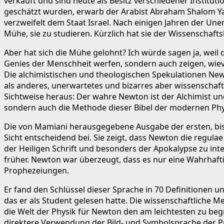
verkauft und sind heute als Besitz verschiedener Institu
geschätzt wurden, erwarb der Arabist Abraham Shalom Yahud
verzweifelt dem Staat Israel. Nach einigen Jahren der Une
Mühe, sie zu studieren. Kürzlich hat sie der Wissenschaf
Aber hat sich die Mühe gelohnt? Ich würde sagen ja, weil
Genies der Menschheit werfen, sondern auch zeigen, wie
Die alchimistischen und theologischen Spekulationen New
als anderes, unerwartetes und bizarres aber wissenschaft
Sichtweise heraus: Der wahre Newton ist der Alchimist und
sondern auch die Methode dieser Bibel der modernen Phy
Die von Mamiani herausgegebene Ausgabe der ersten, bisla
Sicht entscheidend bei. Sie zeigt, dass Newton die regul
der Heiligen Schrift und besonders der Apokalypse zu inter
früher. Newton war überzeugt, dass es nur eine Wahrhafti
Prophezeiungen.
Er fand den Schlüssel dieser Sprache in 70 Definitionen 
das er als Student gelesen hatte. Die wissenschaftliche M
die Welt der Physik für Newton den am leichtesten zu beg
direktere Verwendung der Bild- und Symbolsprache der Pr