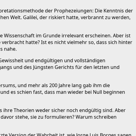
erpretationsmethode der Prophezeiungen: Die Kenntnis der
n Welt. Galilei, der riskiert hatte, verbrannt zu werden,
ie Wissenschaft im Grunde irrelevant erscheinen. Aber ist
verbracht hatte? Ist es nicht vielmehr so, dass sich hinter
s nahe.
Gewissheit und endgültigen und vollständigen
gangs und des Jüngsten Gerichts für den letzten und
versums, und mehr als 200 Jahre lang gab ihm die
nd es schien fast, dass man wieder bei Null beginnen
s ihre Theorien weder sicher noch endgültig sind. Aber
 davor stehe, sie zu formulieren? Warum schreiben
tzte Version der Wahrheit ist, wie Jorge Luis Borges sagen