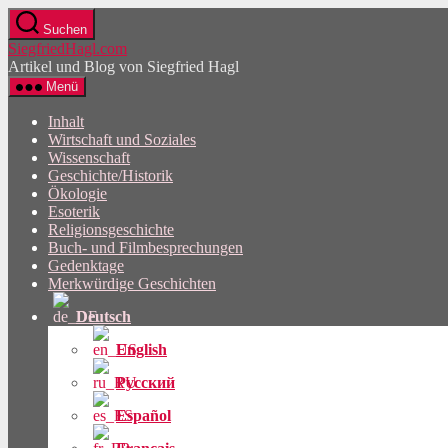
Direkt
Suchen
zum
SiegfriedHagl.com
Inhalt
Artikel und Blog von Siegfried Hagl
wechseln
Menü
Inhalt
Wirtschaft und Soziales
Wissenschaft
Geschichte/Historik
Ökologie
Esoterik
Religionsgeschichte
Buch- und Filmbesprechungen
Gedenktage
Merkwürdige Geschichten
Deutsch
English
Русский
Español