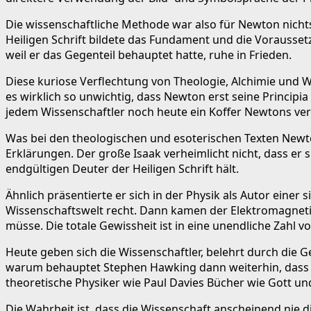
Die wissenschaftliche Methode war also für Newton nicht
Heiligen Schrift bildete das Fundament und die Voraussetz
weil er das Gegenteil behauptet hatte, ruhe in Frieden.
Diese kuriose Verflechtung von Theologie, Alchimie und Wi
es wirklich so unwichtig, dass Newton erst seine Principia
jedem Wissenschaftler noch heute ein Koffer Newtons ver
Was bei den theologischen und esoterischen Texten Newto
Erklärungen. Der große Isaak verheimlicht nicht, dass er
endgültigen Deuter der Heiligen Schrift hält.
Ähnlich präsentierte er sich in der Physik als Autor eine
Wissenschaftswelt recht. Dann kamen der Elektromagnetis
müsse. Die totale Gewissheit ist in eine unendliche Zahl
Heute geben sich die Wissenschaftler, belehrt durch die 
warum behauptet Stephen Hawking dann weiterhin, dass ei
theoretische Physiker wie Paul Davies Bücher wie Gott u
Die Wahrheit ist, dass die Wissenschaft anscheinend nie di