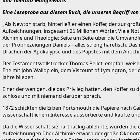
und Toleranz Mangelware.
Eine Leseprobe aus diesem Buch, die unseren Begriff von
„Als Newton starb, hinterließ er einen Koffer, der zur gr
Aufzeichnungen, insgesamt 25 Millionen Wörter. Viele Noti
Alchimie und Theologie: Seite um Seite über die Umwandlu
der Prophezeiungen Daniels – alles streng häretisch. Das 
Drachen der Apokalypse und des Papstes mit dem Antichri
Der Testamentsvollstrecker Thomas Pellet, empfahl weise, d
Ehe mit John Wallop ein, dem Viscount of Lymington, der 
Jahre blieben.
Einer der wenigen, die das Privileg hatten, den Koffer 
schloss und mit niemand darüber sprach.
1872 schickten die Erben Portsmouth die Papiere nach Ca
wissenschaftlichem Interesse aussortierte und kaufte un
Da die Wissenschaft sie hartnäckig ablehnte, wurden die
Aufzeichnungen über Alchimie erwarb der große Ökonom 