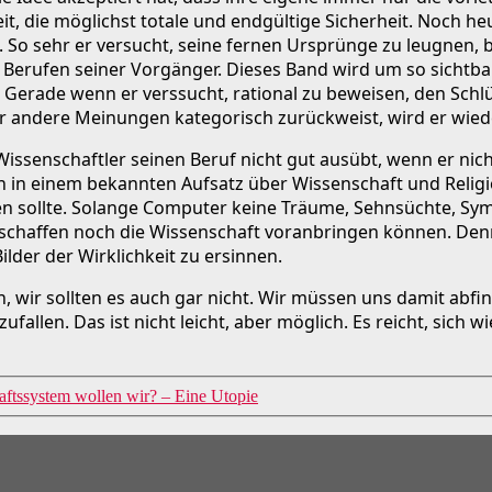
it, die möglichst totale und endgültige Sicherheit. Noch he
. So sehr er versucht, seine fernen Ursprünge zu leugnen, 
 Berufen seiner Vorgänger. Dieses Band wird um so sichtba
. Gerade wenn er verssucht, rational zu beweisen, den Schl
 andere Meinungen kategorisch zurückweist, wird er wiede
ssenschaftler seinen Beruf nicht gut ausübt, wenn er nicht
hn in einem bekannten Aufsatz über Wissenschaft und Relig
en sollte. Solange Computer keine Träume, Sehnsüchte, Sy
 schaffen noch die Wissenschaft voranbringen können. Denn 
lder der Wirklichkeit zu ersinnen.
n, wir sollten es auch gar nicht. Wir müssen uns damit abf
llen. Das ist nicht leicht, aber möglich. Es reicht, sich w
aftssystem wollen wir? – Eine Utopie