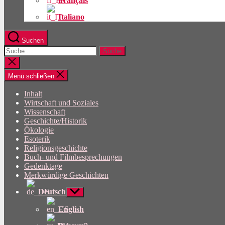
Français
Italiano
Suchen
Suche
nach:
Suche
schließen
Menü schließen
Inhalt
Wirtschaft und Soziales
Wissenschaft
Geschichte/Historik
Ökologie
Esoterik
Religionsgeschichte
Buch- und Filmbesprechungen
Gedenktage
Merkwürdige Geschichten
Deutsch
Untermenü
anzeigen
English