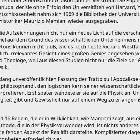
tionen über Amerika und Großbritannien verstreut. Die Papi
a, der sie ohne Erfolg den Universitäten von Harvard, Yale
ntschlossenheit nahm sich 1969 die Bibliothek der Universi
tshistoriker Maurizio Mamiani wieder ausgegraben.
 die Aufzeichnungen nicht nur ein neues Licht auf die vers
viel auf dem Grund des wissenschaftlichen Unternehmens n
tons können nicht bloß, wie es noch heute Richard Westfal
lich irrelevantes Gesicht eines großen Genies angesehen w
 Theologe, weil aus diesen Studien nicht nur die Ziele der
sik.
ng unveröffentlichten Fassung der Tratto sull Apocalisse 
ae philosophandi, den logischen Kern seiner wissenschaftli
pretieren. Erst später wendete er sie auf die Physik an. Un
gkeit gibt und Gewissheit nur auf einem Weg zu erlangen i
und 16 Regeln, die er in Wirklichkeit, wie Mamiani zeigt, 
ethode, die in der Physik verwendet wird, ist nichts andere
reifenden Aspekt der Realität darstellte. Komplizierter da
opheten erforderlich war.