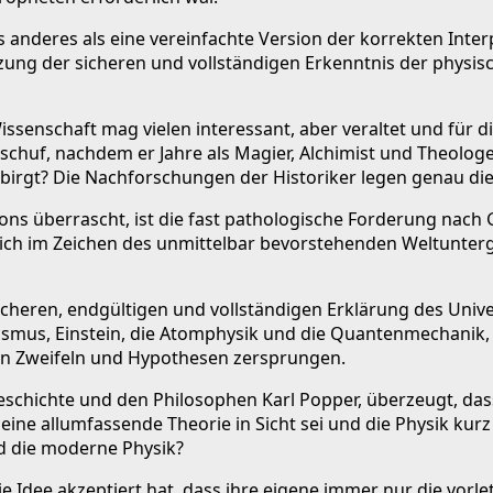
s anderes als eine vereinfachte Version der korrekten Int
ung der sicheren und vollständigen Erkenntnis der physische
ssenschaft mag vielen interessant, aber veraltet und für d
 schuf, nachdem er Jahre als Magier, Alchimist und Theologe 
birgt? Die Nachforschungen der Historiker legen genau die
ns überrascht, ist die fast pathologische Forderung nach 
 sich im Zeichen des unmittelbar bevorstehenden Weltunter
r sicheren, endgültigen und vollständigen Erklärung des Uni
mus, Einstein, die Atomphysik und die Quantenmechanik, u
 von Zweifeln und Hypothesen zersprungen.
Geschichte und den Philosophen Karl Popper, überzeugt, das
ne allumfassende Theorie in Sicht sei und die Physik kurz
nd die moderne Physik?
e Idee akzeptiert hat, dass ihre eigene immer nur die vorle