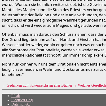
würde. Wonach sie heimlich weiter strebt, ist die Gewisshe
Mantel des Magiers und die Stola des Priesters verbergen
dauerhaft mit der Religion und der Magie verbunden, den
sucht, dass er die einzig mögliche Wahrheit gefunden hat
unrecht und wird wieder zum Magier, und gerade, wenn er
Offenbar muss man daraus den Schluss ziehen, dass der Wi
Der Grund liegt beinahe auf der Hand, und Einstein hat i
Wissenschaftler weder, wohin er gehen noch was er such
alle Symptome der Irrationalität, werden sie weder etwas
menschliche Rationalität schöpft, um immer komplexere Bi
Nicht nur können wir uns dem Irrationalen nicht entziehe
lediglich vermeiden, in Wahn und Obskurantismus zurückzufa
benehmen.“
←
Gedanken zum folgenreichsten aller Bücher
→
Welches Gesellsch
Inhalt
Siegfried Hagl
Datenschutz