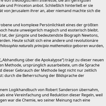
ere von theologischem Interesse, die am geringsten
 und Princeton anbot. Schließlich hinterließ er sie
tät von Jerusalem ihrer an, aber niemand machte sich die
chrobene und komplexe Persönlichkeit eines der größten
och heute unweigerlich magisch und esoterisch bleibt.
l tat, der jüngste und bedeutendste Biograph Newtons,
erden. Heute schält sich eine andere und revolutionäre
Philosophia naturalis principia mathematica
geboren wurden,
(„Abhandlung über die Apokalypse“) trägt zu dieser neuen
chen Methode, ursprünglich ausarbeitete, um die Sprache
d dieser Gebrauch der Methode liegt nicht nur zeitlich
st: durch die Beherrschung der Bildsprache der
aus einem Logikhandbuch von Robert Sanderson übernahm,
s als eine Vereinfachung und Reduktion dieser Regeln, weil
gegen war die Chemie, wo seiner Meinung nach eine