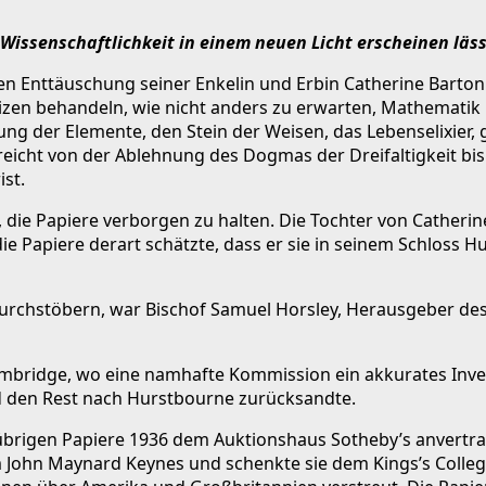
 Wissenschaftlichkeit in einem neuen Licht erscheinen läs
oßen Enttäuschung seiner Enkelin und Erbin Catherine Barto
zen behandeln, wie nicht anders zu erwarten, Mathematik un
ng der Elemente, den Stein der Weisen, das Lebenselixier,
reicht von der Ablehnung des Dogmas der Dreifaltigkeit bis
st.
ie Papiere verborgen zu halten. Die Tochter von Catherine B
die Papiere derart schätzte, dass er sie in seinem Schloss
zu durchstöbern, war Bischof Samuel Horsley, Herausgeber 
mbridge, wo eine namhafte Kommission ein akkurates Inven
d den Rest nach Hurstbourne zurücksandte.
 übrigen Papiere 1936 dem Auktionshaus Sotheby’s anvertra
John Maynard Keynes und schenkte sie dem Kings’s Colle