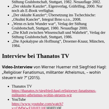
Stiftung Gralsbotschaft, Stuttgart, 1982. Neuauflage 2002.
„Der okkulte Kanzler“, Eigenverlag, Gräfelfing, 2000. Nur
noch als E-Book verfügbar.
„Der okkulte Kanzler“; Übersetzung ins Tschechische:
„Okultni Kancler“, Integral Brno s.r.o., 2008.
„Wenn es kein Wunder war“, Verlag der Stiftung
Gralsbotschaft, Stuttgart, 1980. Neuauflage 2000.
„Die Kluft zwischen Wissenschaft und Wahrheit“, Verlag der
Stiftung Gralsbotschaft, Stuttgart, 1986.
„Die Apokalypse als Hoffnung“, Droemer-Knaur, München,
1984.
Interview bei Thanatos TV
Video-Interview
von Werner Huemer mit Siegfried Hagl:
„Religiöser Fanatismus, militanter Atheismus, – wohin
steuern wir ?“ (2015).
Thanatos TV
https://thanatos.tv/siegfried-hagl-religioeser-fanatismus-
militanter-atheismus-wohin-steuern-wir
YouTube
https://www.youtube.com/watch?
v=QMWwEHHFU0E
HHFU0E