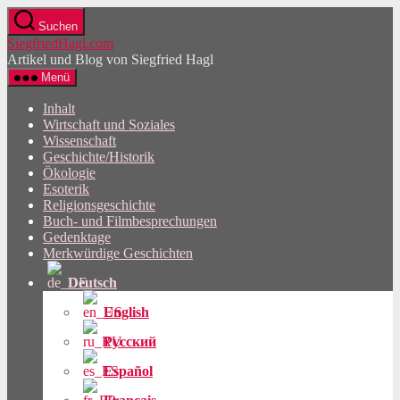
Direkt
Suchen
zum
SiegfriedHagl.com
Inhalt
Artikel und Blog von Siegfried Hagl
wechseln
Menü
Inhalt
Wirtschaft und Soziales
Wissenschaft
Geschichte/Historik
Ökologie
Esoterik
Religionsgeschichte
Buch- und Filmbesprechungen
Gedenktage
Merkwürdige Geschichten
Deutsch
English
Русский
Español