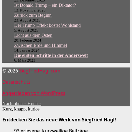
25. Dezember 2025
Ist Donald Trump – ein Diktator?
13. November 2025
Zurück zum Beginn
23. August 2025
Der Trump-Effekt kostet Wohlstand
5. August 2025
Licht aus dem Osten
20. Februar 2024
Zwischen Erde und Himmel
14. Januar 2024
Die ersten Schritte in der Anderswelt
6. März 2023
© 2026
SiegfriedHagl.com
Datenschutz
Angetrieben von WordPress
Nach oben
↑
Hoch
↑
Kurz, knapp, kurios
Entdecken Sie das neue Werk von Siegfried Hagl!
93 erlesene, kurzweilige Beiträge