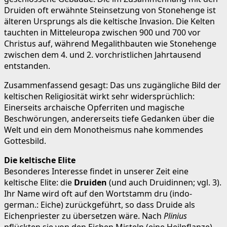
Druiden oft erwähnte Steinsetzung von Stonehenge ist
älteren Ursprungs als die keltische Invasion. Die Kelten
tauchten in Mitteleuropa zwischen 900 und 700 vor
Christus auf, während Megalithbauten wie Stonehenge
zwischen dem 4. und 2. vorchristlichen Jahrtausend
entstanden.
Zusammenfassend gesagt: Das uns zugängliche Bild der
keltischen Religiosität wirkt sehr widersprüchlich:
Einerseits archaische Opferriten und magische
Beschwörungen, andererseits tiefe Gedanken über die
Welt und ein dem Monotheismus nahe kommendes
Gottesbild.
Die keltische Elite
Besonderes Interesse findet in unserer Zeit eine
keltische Elite: die
Druiden
(und auch Druidinnen; vgl. 3).
Ihr Name wird oft auf den Wortstamm dru (indo-
german.: Eiche) zurückgeführt, so dass Druide als
Eichenpriester zu übersetzen wäre. Nach
Plinius
pflückten sie von den Eichen Misteln (eine Heilpflanze),