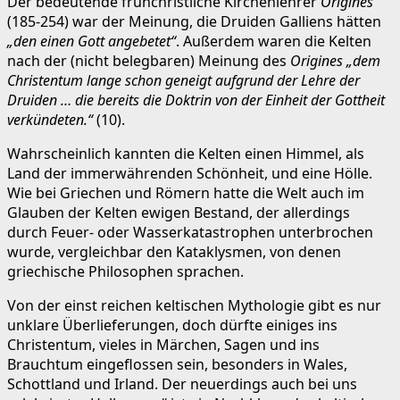
Der bedeutende frühchristliche Kirchenlehrer
Origines
(185-254) war der Meinung, die Druiden Galliens hätten
„den einen Gott angebetet“
. Außerdem waren die Kelten
nach der (nicht belegbaren) Meinung des
Origines
„dem
Christentum lange schon geneigt aufgrund der Lehre der
Druiden … die bereits die Doktrin von der Einheit der Gottheit
verkündeten.“
(10).
Wahrscheinlich kannten die Kelten einen Himmel, als
Land der immerwährenden Schönheit, und eine Hölle.
Wie bei Griechen und Römern hatte die Welt auch im
Glauben der Kelten ewigen Bestand, der allerdings
durch Feuer- oder Wasserkatastrophen unterbrochen
wurde, vergleichbar den Kataklysmen, von denen
griechische Philosophen sprachen.
Von der einst reichen keltischen Mythologie gibt es nur
unklare Überlieferungen, doch dürfte einiges ins
Christentum, vieles in Märchen, Sagen und ins
Brauchtum eingeflossen sein, besonders in Wales,
Schottland und Irland. Der neuerdings auch bei uns