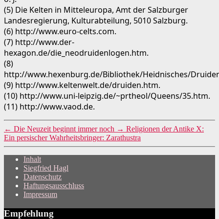
(5) Die Kelten in Mitteleuropa, Amt der Salzburger
Landesregierung, Kulturabteilung, 5010 Salzburg.
(6) http://www.euro-celts.com.
(7) http://www.der-
hexagon.de/die_neodruidenlogen.htm.
(8)
http://www.hexenburg.de/Bibliothek/Heidnisches/Druiden
(9) http://www.keltenwelt.de/druiden.htm.
(10) http://www.uni-leipzig.de/~prtheol/Queens/35.htm.
(11) http://www.vaod.de.
←
Die Neuzeit beginnt immer noch
→
Religionen der Antike X:
Ein persischer Wahrheitsbringer: Zarathustra
Inhalt
Siegfried Hagl
Datenschutz
Haftungsausschluss
Impressum
Empfehlung