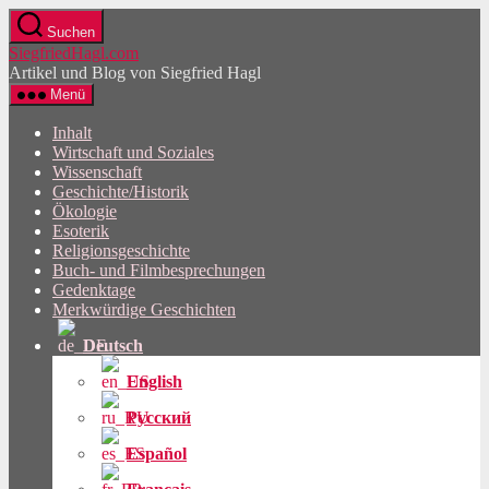
Direkt
Suchen
zum
SiegfriedHagl.com
Inhalt
Artikel und Blog von Siegfried Hagl
wechseln
Menü
Inhalt
Wirtschaft und Soziales
Wissenschaft
Geschichte/Historik
Ökologie
Esoterik
Religionsgeschichte
Buch- und Filmbesprechungen
Gedenktage
Merkwürdige Geschichten
Deutsch
English
Русский
Español