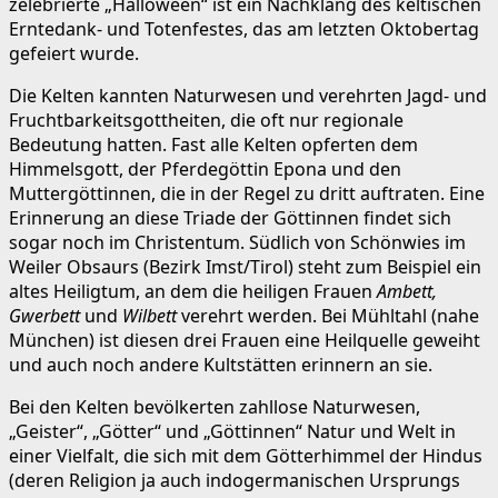
zelebrierte „Halloween“ ist ein Nachklang des keltischen
Erntedank- und Totenfestes, das am letzten Oktobertag
gefeiert wurde.
Die Kelten kannten Naturwesen und verehrten Jagd- und
Fruchtbarkeitsgottheiten, die oft nur regionale
Bedeutung hatten. Fast alle Kelten opferten dem
Himmelsgott, der Pferdegöttin Epona und den
Muttergöttinnen, die in der Regel zu dritt auftraten. Eine
Erinnerung an diese Triade der Göttinnen findet sich
sogar noch im Christentum. Südlich von Schönwies im
Weiler Obsaurs (Bezirk Imst/Tirol) steht zum Beispiel ein
altes Heiligtum, an dem die heiligen Frauen
Ambett,
Gwerbett
und
Wilbett
verehrt werden. Bei Mühltahl (nahe
München) ist diesen drei Frauen eine Heilquelle geweiht
und auch noch andere Kultstätten erinnern an sie.
Bei den Kelten bevölkerten zahllose Naturwesen,
„Geister“, „Götter“ und „Göttinnen“ Natur und Welt in
einer Vielfalt, die sich mit dem Götterhimmel der Hindus
(deren Religion ja auch indogermanischen Ursprungs