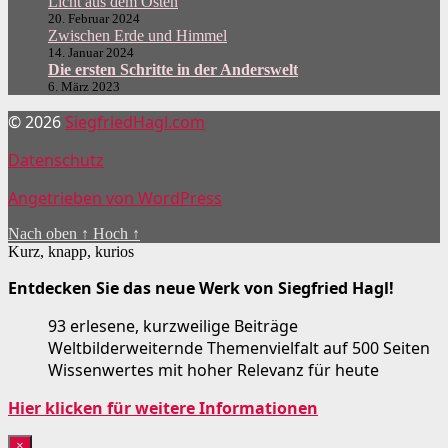
Licht aus dem Osten
20. Februar 2024
Zwischen Erde und Himmel
14. Januar 2024
Die ersten Schritte in der Anderswelt
6. März 2023
© 2026
SiegfriedHagl.com
Datenschutz
Angetrieben von WordPress
Nach oben
↑
Hoch
↑
Kurz, knapp, kurios
Entdecken Sie das neue Werk von Siegfried Hagl!
93 erlesene, kurzweilige Beiträge
Weltbilderweiternde Themenvielfalt auf 500 Seiten
Wissenwertes mit hoher Relevanz für heute
Hier klicken für weitere Informationen
×