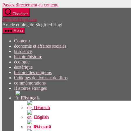
Passez directement au contenu
Chercher
SiegfriedHagl.com
Article et blog de Siegfried Hagl
Menu
Contenu
économie et affaires sociales
la science
histoire/histoire
écologie
ésotérique
histoire des religions
Critiques de livres et de films
commémorations
Histoires étranges
Français
Deutsch
English
Русский