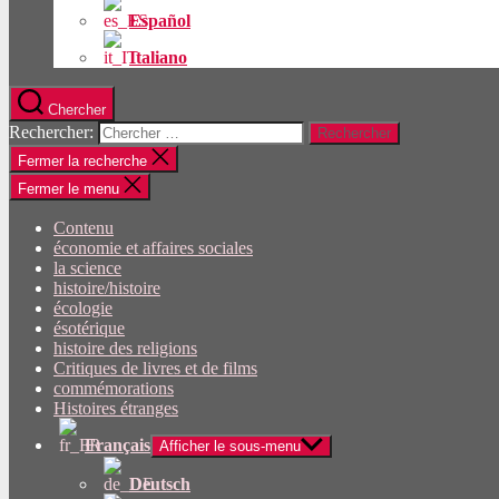
Español
Italiano
Chercher
Rechercher:
Fermer la recherche
Fermer le menu
Contenu
économie et affaires sociales
la science
histoire/histoire
écologie
ésotérique
histoire des religions
Critiques de livres et de films
commémorations
Histoires étranges
Français
Afficher le sous-menu
Deutsch