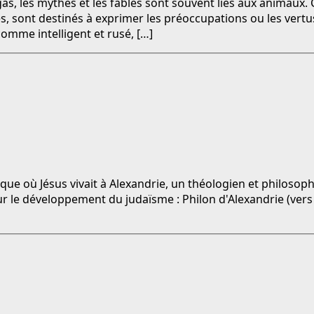
as, les mythes et les fables sont souvent liés aux animaux. 
sont destinés à exprimer les préoccupations ou les vertus
omme intelligent et rusé, […]
ue où Jésus vivait à Alexandrie, un théologien et philosop
 le développement du judaïsme : Philon d'Alexandrie (vers 13 a