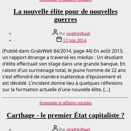
La nouvelle élite pour de nouvelles
guerres
Auteur
Par
siegfriedhagl
du
Date
13 juin 2014
message
de
publication
(Publié dans GralsWelt 84/2014, page 44) En août 2013,
un rapport étrange a traversé les médias : Un étudiant
d'élite effectuait son stage dans une grande banque. En
raison d'un surmenage total, le jeune homme de 22 ans
s'est effondré de manière inattendue d'épuisement et
est décédé. L'incident donne lieu à quelques réflexions
sur la formation actuelle d'une nouvelle élite, […]
Catégories
économie et affaires sociales
Carthage - le premier État capitaliste ?
Auteur
Par
siegfriedhagl