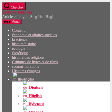
Passez
Chercher
directement
SiegfriedHagl.com
au
Article et blog de Siegfried Hagl
contenu
Menu
Contenu
économie et affaires sociales
la science
histoire/histoire
écologie
ésotérique
histoire des religions
Critiques de livres et de films
commémorations
Histoires étranges
Français
Deutsch
English
Русский