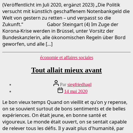
publication
(Veröffentlicht im Juli 2020, ergänzt 2023) „Die Politik
versucht mit künstlich geschaffenem Notenbankgeld die
Welt von gestern zu retten – und verpasst so die
Zukunft.“ Gabor Steingart (4) Im Zuge der
Korona-Krise werden in Brüssel, unter Vorsitz der
Bundeskanzlerin, alle ökonomischen Regeln über Bord
geworfen, und alle […]
Catégories
économie et affaires sociales
Tout allait mieux avant
Auteur
Par
siegfriedhagl
du
Date
14 mai 2020
message
de
publication
Le bon vieux temps Quand on vieillit et qu'on y repense,
on se souvient surtout de bons sentiments et de belles
expériences. On était jeune, en bonne santé et
vigoureux. Le monde était ouvert, on se sentait capable
de relever tous les défis. Il y avait plus d'humanité, par