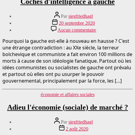
Coches d'intelligence à gauche
Auteur
Par
siegfriedhagl
du
Date
20 septembre 2020
message
de
sur
Aucun commentaire
publication
Die
Intelligenz
Pourquoi la gauche est-elle à nouveau en hausse ? C'est
tickt
une étrange contradiction : au XXe siècle, la terreur
links
bolchevique et communiste a fait environ 100 millions de
morts à cause de son idéologie fanatique. Partout où les
idées communistes ou socialistes de gauche ont prévalu
et partout où elles ont pu usurper le pouvoir
gouvernemental, principalement par la force, les […]
Catégories
économie et affaires sociales
Adieu l'économie (sociale) de marché ?
Auteur
Par
siegfriedhagl
du
Date
2 août 2020
message
de