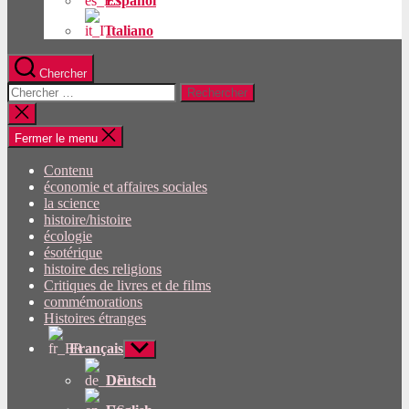
Español
Italiano
Chercher
Rechercher:
Fermer
la
recherche
Fermer le menu
Contenu
économie et affaires sociales
la science
histoire/histoire
écologie
ésotérique
histoire des religions
Critiques de livres et de films
commémorations
Histoires étranges
Français
Afficher
le
sous-
Deutsch
menu