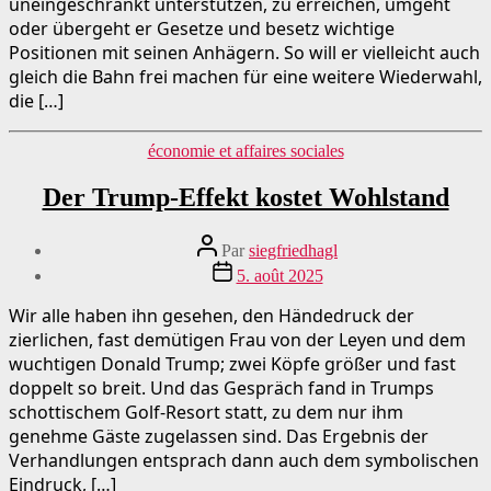
uneingeschränkt unterstützen, zu erreichen, umgeht
oder übergeht er Gesetze und besetz wichtige
Positionen mit seinen Anhägern. So will er vielleicht auch
gleich die Bahn frei machen für eine weitere Wiederwahl,
die […]
Catégories
économie et affaires sociales
Der Trump-Effekt kostet Wohlstand
Auteur
Par
siegfriedhagl
du
Date
5. août 2025
message
de
publication
Wir alle haben ihn gesehen, den Händedruck der
zierlichen, fast demütigen Frau von der Leyen und dem
wuchtigen Donald Trump; zwei Köpfe größer und fast
doppelt so breit. Und das Gespräch fand in Trumps
schottischem Golf-Resort statt, zu dem nur ihm
genehme Gäste zugelassen sind. Das Ergebnis der
Verhandlungen entsprach dann auch dem symbolischen
Eindruck, […]