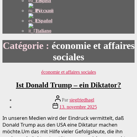
English
Русский
Español
Italiano
Catégorie :
économie et affaires
sociales
Catégories
économie et affaires sociales
Ist Donald Trump – ein Diktator?
Auteur
Par
siegfriedhagl
du
Date
13. novembre 2025
message
de
publication
In unseren Medien wird der Eindruck vermittelt, daß
Donald Trump aus den USA eine Diktatur machen
möchte.Um das mit Hilfe vieler Gefolgsleute, die ihn