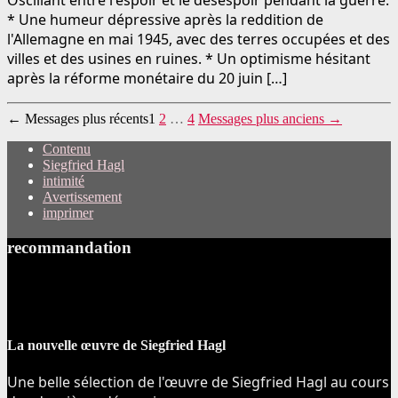
Oscillant entre l'espoir et le désespoir pendant la guerre.
* Une humeur dépressive après la reddition de
l'Allemagne en mai 1945, avec des terres occupées et des
villes et des usines en ruines. * Un optimisme hésitant
après la réforme monétaire du 20 juin […]
Pagination
←
Messages
plus récents
1
2
…
4
Messages
plus anciens
→
des
Contenu
Siegfried Hagl
publications
intimité
Avertissement
imprimer
recommandation
La nouvelle œuvre de Siegfried Hagl
Une belle sélection de l'œuvre de Siegfried Hagl au cours