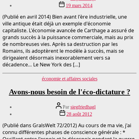
du
Date
19 mars 2014
message
de
publication
(Publié en avril 2014) Bien avant l'ère industrielle, une
ville antique était déjà un exemple d'économie
capitaliste. L'économie avancée de Carthage a assuré de
grands succès à la puissance commerciale, mais au prix
de nombreuses vies. Après sa destruction par les
Romains, ils adoptèrent le modèle à succès, mais se
dirigeaient désormais inexorablement vers sa
décadence… Le New York des […]
Catégories
économie et affaires sociales
Avons-nous besoin de l'éco-dictature ?
Auteur
Par
siegfriedhagl
du
Date
28 août 2012
message
de
publication
(Publié dans GralsWelt 72/2012) Au cours de ma vie, j'ai
connu différentes phases de conscience générale : *