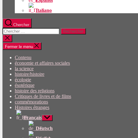
Español
Italiano
Chercher
Rechercher:
Fermer
la
recherche
Fermer le menu
Contenu
économie et affaires sociales
la science
histoire/histoire
écologie
ésotérique
histoire des religions
Critiques de livres et de films
commémorations
Histoires étranges
Français
Afficher
le
sous-
Deutsch
menu