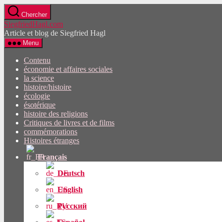
Passez
Chercher
directement
SiegfriedHagl.com
au
Article et blog de Siegfried Hagl
contenu
Menu
Contenu
économie et affaires sociales
la science
histoire/histoire
écologie
ésotérique
histoire des religions
Critiques de livres et de films
commémorations
Histoires étranges
Français
Deutsch
English
Русский