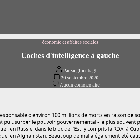
Catégories
économie et affaires sociales
Coches d'intelligence à gauche
Auteur
Par
siegfriedhagl
du
Date
20 septembre 2020
message
de
sur
Aucun commentaire
publication
Die
Intelligenz
tickt
links
 responsable d'environ 100 millions de morts en raison de s
nt pu usurper le pouvoir gouvernemental - le plus souvent p
 : en Russie, dans le bloc de l'Est, y compris la RDA, à Cuba
ue, en Afghanistan. Beaucoup de mal a également été causé