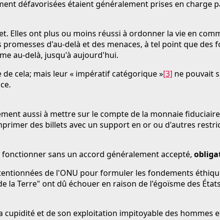
ent défavorisées étaient généralement prises en charge par 
ujet. Elles ont plus ou moins réussi à ordonner la vie en c
 promesses d'au-delà et des menaces, à tel point que des f
ême au-delà, jusqu'à aujourd'hui.
de cela; mais leur « impératif catégorique »
[3]
ne pouvait s
ce.
ent aussi à mettre sur le compte de la monnaie fiduciaire 
'imprimer des billets avec un support en or ou d'autres res
t fonctionner sans un accord généralement accepté,
obliga
intentionnées de l'ONU pour formuler les fondements éthiq
e de la Terre" ont dû échouer en raison de l'égoïsme des Éta
 cupidité et de son exploitation impitoyable des hommes e