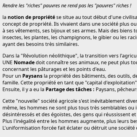
Rendre les "riches" pauvres ne rend pas les "pauvres" riches !
la
notion de propriété
se situe au tout début d'une civili
concept de propriété. Ils vivaient dans une société plus 
à ses vêtements, ses bijoux et ses armes. Mais des biens to
insectes, les plantes, les champignons, le gibier ou les r
ayant des besoins très similaires.
Dans la "Révolution néolithique", la transition vers l'agricu
UNE
Nomade
doit connaître ses animaux, ne peut plus to
concernant les pâturages et les points d'eau.
Pour un
Paysans
la propriété des bâtiments, des outils, de
famille. Cette propriété en tant que "capital d'exploitation
Ensuite, il y a eu la
Partage des tâches :
Paysans, pêcheurs
Cette "nouvelle" société agricole s'est inévitablement dive
même, les hommes ne sont plus tous très semblables ou iden
désintéressés et des égoïstes, des gens qui réussissent 
Plus l'inégalité entre les hommes augmente, plus leurs bes
L'uniformisation forcée fait éclater ou détruit une société 