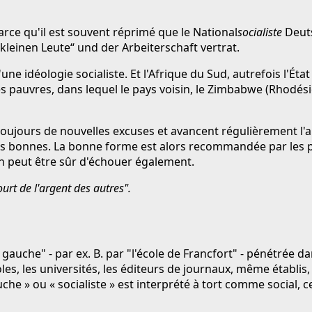
arce qu'il est souvent réprimé que le National
socialiste
Deuts
einen Leute“ und der Arbeiterschaft vertrat.
une idéologie socialiste. Et l'Afrique du Sud, autrefois l'Éta
s pauvres, dans lequel le pays voisin, le Zimbabwe (Rhodésie),
ont toujours de nouvelles excuses et avancent régulièremen
les bonnes. La bonne forme est alors recommandée par les pa
on peut être sûr d'échouer également.
ourt de l'argent des autres".
 gauche" - par ex. B. par "l'école de Francfort" - pénétrée d
 écoles, les universités, les éditeurs de journaux, même étab
 Gauche » ou « socialiste » est interprété à tort comme socia