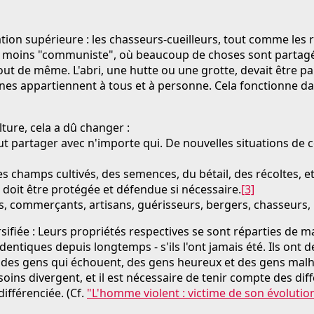
sation supérieure : les chasseurs-cueilleurs, tout comme le
ou moins "communiste", où beaucoup de choses sont partagées
ut de même. L'abri, une hutte ou une grotte, devait être part
acines appartiennent à tous et à personne. Cela fonctionne 
lture, cela a dû changer :
ut partager avec n'importe qui. De nouvelles situations de
s champs cultivés, des semences, du bétail, des récoltes, etc
" doit être protégée et défendue si nécessaire.
[3]
, commerçants, artisans, guérisseurs, bergers, chasseurs, 
rsifiée : Leurs propriétés respectives se sont réparties de 
tiques depuis longtemps - s'ils l'ont jamais été. Ils ont de
et des gens qui échouent, des gens heureux et des gens ma
oins divergent, et il est nécessaire de tenir compte des di
différenciée. (Cf.
"L'homme violent : victime de son évolution