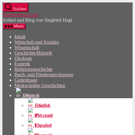
Direkt
Suchen
zum
SiegfriedHagl.com
Inhalt
Artikel und Blog von Siegfried Hagl
wechseln
Menü
Inhalt
Wirtschaft und Soziales
Wissenschaft
Geschichte/Historik
Ökologie
Esoterik
Religionsgeschichte
Buch- und Filmbesprechungen
Gedenktage
Merkwürdige Geschichten
Deutsch
English
Русский
Español