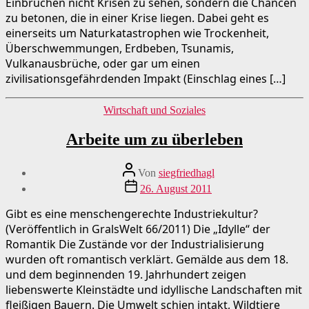
Einbrüchen nicht Krisen zu sehen, sondern die Chancen
zu betonen, die in einer Krise liegen. Dabei geht es
einerseits um Naturkatastrophen wie Trockenheit,
Überschwemmungen, Erdbeben, Tsunamis,
Vulkanausbrüche, oder gar um einen
zivilisationsgefährdenden Impakt (Einschlag eines […]
Kategorien
Wirtschaft und Soziales
Arbeite um zu überleben
Beitragsautor
Von
siegfriedhagl
Beitragsdatum
26. August 2011
Gibt es eine menschengerechte Industriekultur?
(Veröffentlich in GralsWelt 66/2011) Die „Idylle“ der
Romantik Die Zustände vor der Industrialisierung
wurden oft romantisch verklärt. Gemälde aus dem 18.
und dem beginnenden 19. Jahrhundert zeigen
liebenswerte Kleinstädte und idyllische Landschaften mit
fleißigen Bauern. Die Umwelt schien intakt, Wildtiere