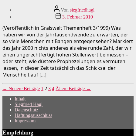
Beitragsautor
Von
siegfriedhagl
Beitragsdatum
3. Februar 2010
(Veröffentlich in Gralswelt Themenheft 3/1999) Was
haben wir von der Jahrtausendwende zu erwarten, der
so viele Menschen mit Bangen entgegensehen? Markiert
das Jahr 2000 nichts anderes als eine runde Zahl, der wir
einen ungerechtfertigt hohen Stellenwert beimessen –
oder steht, wie düstere Prophezeiungen es vermuten
lassen, in dieser Zeit tatsächlich das Schicksal der
Menschheit auf […]
Seitennummerierung
←
Neuere
Beiträge
1
2
3
4
Ältere
Beiträge
→
der
Inhalt
Siegfried Hagl
Beiträge
Datenschutz
Haftungsausschluss
Impressum
Empfehlung