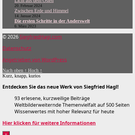
Licht aus dem Osten
20. Februar 2024
Zwischen Erde und Himmel
14. Januar 2024
Die ersten Schritte in der Anderswelt
6. März 2023
© 2026
SiegfriedHagl.com
Datenschutz
Angetrieben von WordPress
Nach oben
↑
Hoch
↑
Kurz, knapp, kurios
Entdecken Sie das neue Werk von Siegfried Hagl!
93 erlesene, kurzweilige Beiträge
Weltbilderweiternde Themenvielfalt auf 500 Seiten
Wissenwertes mit hoher Relevanz für heute
Hier klicken für weitere Informationen
×