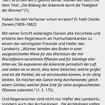
dem Titel: „
Die Bildung der Ackererde durch die Thätigkeit
der Würmer“
(1).
Haben Sie den Verfasser schon erraten? Er hieß
Charles
Darwin
(1809–1882)!
Mit seiner Schrift widerlegte Darwin alte Vorurteile und
erklärte den Regenwurm als Humusfabrikanten zu
einem der wichtigsten Freunde und Helfer des
Landwirts:
„Würmer bereiten den Boden in einer
ausgezeichneten Weise für das Wachstum der mit
Wurzelfasern versehenen Pflanzen und für Sämlinge aller
Arten vor. Sie exponieren die Ackererde periodisch der Luft
und sieben sie so durch, dass keine Steinchen, welche größer
sind als die Partikel, die sie verschlucken können, in ihr übrig
bleiben. Sie mischen das Ganze innig durcheinander, gleich
einem Gärtner, welcher feine Erde für seine ausgesuchtesten
Pflanzen zubereitet.“
(1, S. 175).
Und Regenwürmer sind nicht nur Helfer des Landwirts,
sondern auch des Archäologen:
„Die Archäologen sollten