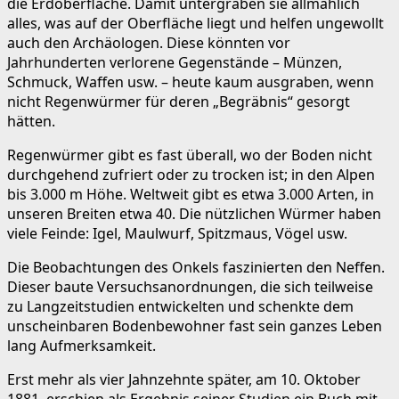
die Erdoberfläche. Damit untergraben sie allmählich
alles, was auf der Oberfläche liegt und helfen ungewollt
auch den Archäologen. Diese könnten vor
Jahrhunderten verlorene Gegenstände – Münzen,
Schmuck, Waffen usw. – heute kaum ausgraben, wenn
nicht Regenwürmer für deren „Begräbnis“ gesorgt
hätten.
Regenwürmer gibt es fast überall, wo der Boden nicht
durchgehend zufriert oder zu trocken ist; in den Alpen
bis 3.000 m Höhe. Weltweit gibt es etwa 3.000 Arten, in
unseren Breiten etwa 40. Die nützlichen Würmer haben
viele Feinde: Igel, Maulwurf, Spitzmaus, Vögel usw.
Die Beobachtungen des Onkels faszinierten den Neffen.
Dieser baute Versuchsanordnungen, die sich teilweise
zu Langzeitstudien entwickelten und schenkte dem
unscheinbaren Bodenbewohner fast sein ganzes Leben
lang Aufmerksamkeit.
Erst mehr als vier Jahnzehnte später, am 10. Oktober
1881, erschien als Ergebnis seiner Studien ein Buch mit