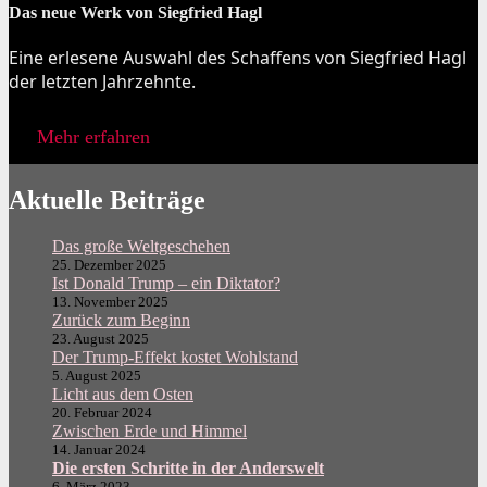
Das neue Werk von Siegfried Hagl
Eine erlesene Auswahl des Schaffens von Siegfried Hagl
der letzten Jahrzehnte.
Mehr erfahren
Aktuelle Beiträge
Das große Weltgeschehen
25. Dezember 2025
Ist Donald Trump – ein Diktator?
13. November 2025
Zurück zum Beginn
23. August 2025
Der Trump-Effekt kostet Wohlstand
5. August 2025
Licht aus dem Osten
20. Februar 2024
Zwischen Erde und Himmel
14. Januar 2024
Die ersten Schritte in der Anderswelt
6. März 2023