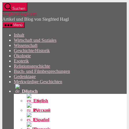
Direkt
Suchen
zum
SiegfriedHagl.com
Inhalt
Artikel und Blog von Siegfried Hagl
wechseln
Menü
Inhalt
Wirtschaft und Soziales
Wissenschaft
Geschichte/Historik
Ökologie
Esoterik
Religionsgeschichte
Buch- und Filmbesprechungen
Gedenktage
Merkwürdige Geschichten
Deutsch
English
Русский
Español