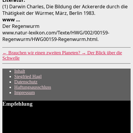
(1) Darwin Charles, Die Bildung der Ackererde durch die
Thätigkeit der Würmer, März, Berlin 1983.
www …
Der Regenwurm
www.natur-lexikon.com/Texte/HWG/002/00159-
Regenwurm/HWG00159-Regenwurm.html.
←
Brauchen wir einen zweiten Planeten?
→
Der Blick über die
Schwelle
Inhalt
Siegfried Hagl
Datenschutz
Haftungsausschluss
Impressum
Empfehlung