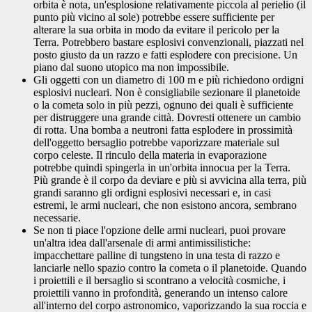
orbita è nota, un'esplosione relativamente piccola al perielio (il
punto più vicino al sole) potrebbe essere sufficiente per
alterare la sua orbita in modo da evitare il pericolo per la
Terra. Potrebbero bastare esplosivi convenzionali, piazzati nel
posto giusto da un razzo e fatti esplodere con precisione. Un
piano dal suono utopico ma non impossibile.
Gli oggetti con un diametro di 100 m e più richiedono ordigni
esplosivi nucleari. Non è consigliabile sezionare il planetoide
o la cometa solo in più pezzi, ognuno dei quali è sufficiente
per distruggere una grande città. Dovresti ottenere un cambio
di rotta. Una bomba a neutroni fatta esplodere in prossimità
dell'oggetto bersaglio potrebbe vaporizzare materiale sul
corpo celeste. Il rinculo della materia in evaporazione
potrebbe quindi spingerla in un'orbita innocua per la Terra.
Più grande è il corpo da deviare e più si avvicina alla terra, più
grandi saranno gli ordigni esplosivi necessari e, in casi
estremi, le armi nucleari, che non esistono ancora, sembrano
necessarie.
Se non ti piace l'opzione delle armi nucleari, puoi provare
un'altra idea dall'arsenale di armi antimissilistiche:
impacchettare palline di tungsteno in una testa di razzo e
lanciarle nello spazio contro la cometa o il planetoide. Quando
i proiettili e il bersaglio si scontrano a velocità cosmiche, i
proiettili vanno in profondità, generando un intenso calore
all'interno del corpo astronomico, vaporizzando la sua roccia e