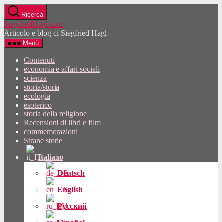
Vai
Ricerca
al
SiegfriedHagl.com
contenuto
Articolo e blog di Siegfried Hagl
Menù
Contenuti
economia e affari sociali
scienza
storia/storia
ecologia
esoterico
storia della religione
Recensioni di libri e film
commemorazioni
Strane storie
Italiano
Deutsch
English
Русский