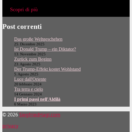
Scopri di più
Post correnti
Das große Weltgeschehen
25. Dicembre 2025
Ist Donald Trump – ein Diktator?
13. Novembre 2025
Zurück zum Beginn
23. Agosto 2025
Der Trump-Effekt kostet Wohlstand
5. Agosto 2025
Luce dall'Oriente
20 febbraio 2024
Tra terra e cielo
14 Gennaio 2024
I primi passi nell'Aldilà
6 Marzo 2023
© 2026
SiegfriedHagl.com
privacy