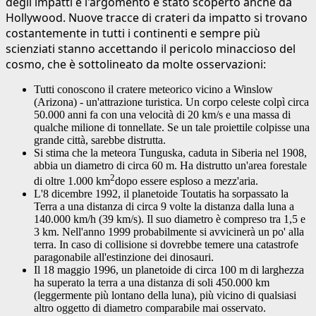
degli impatti e l'argomento è stato scoperto anche da
Hollywood. Nuove tracce di crateri da impatto si trovano
costantemente in tutti i continenti e sempre più
scienziati stanno accettando il pericolo minaccioso del
cosmo, che è sottolineato da molte osservazioni:
Tutti conoscono il cratere meteorico vicino a Winslow
(Arizona) - un'attrazione turistica. Un corpo celeste colpì circa
50.000 anni fa con una velocità di 20 km/s e una massa di
qualche milione di tonnellate. Se un tale proiettile colpisse una
grande città, sarebbe distrutta.
Si stima che la meteora Tunguska, caduta in Siberia nel 1908,
abbia un diametro di circa 60 m. Ha distrutto un'area forestale
2
di oltre 1.000 km
dopo essere esploso a mezz'aria.
L'8 dicembre 1992, il planetoide Toutatis ha sorpassato la
Terra a una distanza di circa 9 volte la distanza dalla luna a
140.000 km/h (39 km/s). Il suo diametro è compreso tra 1,5 e
3 km. Nell'anno 1999 probabilmente si avvicinerà un po' alla
terra. In caso di collisione si dovrebbe temere una catastrofe
paragonabile all'estinzione dei dinosauri.
Il 18 maggio 1996, un planetoide di circa 100 m di larghezza
ha superato la terra a una distanza di soli 450.000 km
(leggermente più lontano della luna), più vicino di qualsiasi
altro oggetto di diametro comparabile mai osservato.