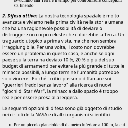
avvicinino alla Terra e il tempo per contromisure concepibili
sta finendo.
2. Difesa attiva:
La nostra tecnologia spaziale è molto
avanzata e viviamo nella prima civiltà nella storia umana
che ha una ragionevole possibilità di deviare o
distruggere un corpo celeste che colpirebbe la Terra. Un
traguardo utopico a prima vista, ma che non sembra
irraggiungibile. Per una volta, il costo non dovrebbe
essere un problema in questo caso, e anche se ogni
paese sulla terra ha deviato 10 %, 20 % o più del suo
budget di armamenti per evitare la più grande di tutte le
minacce possibili, a lungo termine l'umanità potrebbe
solo vincere . Poiché i critici possono diffamare sui
"guerrieri freddi senza lavoro" alla ricerca di nuovi
"giochi di Star War", la minaccia dallo spazio è troppo
reale per essere presa alla leggera.
Le seguenti opzioni di difesa sono già oggetto di studio
nei circoli della NASA e di altri organismi scientifici:
Per un piccolo planetoide di diametro inferiore a 100 m, la cui