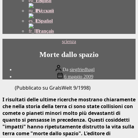
English
Русский
Español
Français
Categorie
scienza
Morte dallo spazio
Autore
Da
siegfriedhagl
del
Data
6 maggio 2009
post
di
pubblicazione
(Pubblicato su GralsWelt 9/1998)
I risultati delle ultime ricerche mostrano chiaramente
che nella storia della terra ci sono state collisioni con
comete o pianeti minori molto più devastanti di
quanto si pensasse in precedenza. Questi cosiddetti
"impatti" hanno ripetutamente distrutto la vita sulla
terra come "morte dallo spazio". L'editore di