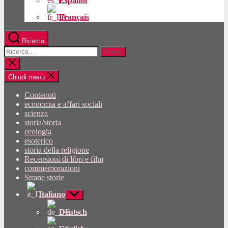
Español
Français
Ricerca
Cercare:
Chiudi
la
ricerca
Chiudi menu
Contenuti
economia e affari sociali
scienza
storia/storia
ecologia
esoterico
storia della religione
Recensioni di libri e film
commemorazioni
Strane storie
Italiano
Mostra
sottomenu
Deutsch