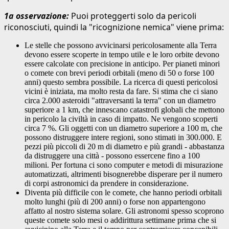
1a osservazione:
Puoi proteggerti solo da pericoli
riconosciuti, quindi la "ricognizione nemica" viene prima:
Le stelle che possono avvicinarsi pericolosamente alla Terra
devono essere scoperte in tempo utile e le loro orbite devono
essere calcolate con precisione in anticipo. Per pianeti minori
o comete con brevi periodi orbitali (meno di 50 o forse 100
anni) questo sembra possibile. La ricerca di questi pericolosi
vicini è iniziata, ma molto resta da fare. Si stima che ci siano
circa 2.000 asteroidi "attraversanti la terra" con un diametro
superiore a 1 km, che innescano catastrofi globali che mettono
in pericolo la civiltà in caso di impatto. Ne vengono scoperti
circa 7 %. Gli oggetti con un diametro superiore a 100 m, che
possono distruggere intere regioni, sono stimati in 300.000. E
pezzi più piccoli di 20 m di diametro e più grandi - abbastanza
da distruggere una città - possono essercene fino a 100
milioni. Per fortuna ci sono computer e metodi di misurazione
automatizzati, altrimenti bisognerebbe disperare per il numero
di corpi astronomici da prendere in considerazione.
Diventa più difficile con le comete, che hanno periodi orbitali
molto lunghi (più di 200 anni) o forse non appartengono
affatto al nostro sistema solare. Gli astronomi spesso scoprono
queste comete solo mesi o addirittura settimane prima che si