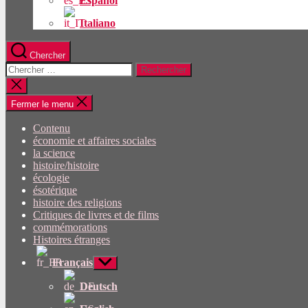
Español
Italiano
Chercher
Rechercher:
Fermer
la
recherche
Fermer le menu
Contenu
économie et affaires sociales
la science
histoire/histoire
écologie
ésotérique
histoire des religions
Critiques de livres et de films
commémorations
Histoires étranges
Français
Afficher
le
sous-
Deutsch
menu