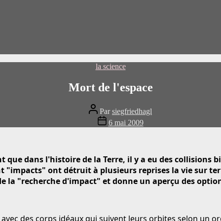
Catégories
la science
Mort de l'espace
Auteur
Par
siegfriedhagl
du
Date
6 mai 2009
message
de
publication
que dans l'histoire de la Terre, il y a eu des collisions
"impacts" ont détruit à plusieurs reprises la vie sur ter
de la "recherche d'impact" et donne un aperçu des option
 avec des corps idéaux qui suivent leurs orbites selon un or