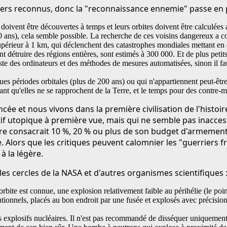
rs reconnus, donc la "reconnaissance ennemie" passe en 
oivent être découvertes à temps et leurs orbites doivent être calculées 
0 ans), cela semble possible. La recherche de ces voisins dangereux a c
upérieur à 1 km, qui déclenchent des catastrophes mondiales mettant en 
 détruire des régions entières, sont estimés à 300 000. Et de plus petit
xiste des ordinateurs et des méthodes de mesures automatisées, sinon il
ngues périodes orbitales (plus de 200 ans) ou qui n'appartiennent peut-êt
t qu'elles ne se rapprochent de la Terre, et le temps pour des contre-
ncée et nous vivons dans la première civilisation de l'histo
tif utopique à première vue, mais qui ne semble pas inaccess
re consacrait 10 %, 20 % ou plus de son budget d'armement 
 Alors que les critiques peuvent calomnier les "guerriers fr
à la légère.
es cercles de la NASA et d'autres organismes scientifiques 
bite est connue, une explosion relativement faible au périhélie (le point
tionnels, placés au bon endroit par une fusée et explosés avec précision
s explosifs nucléaires. Il n'est pas recommandé de disséquer uniquement