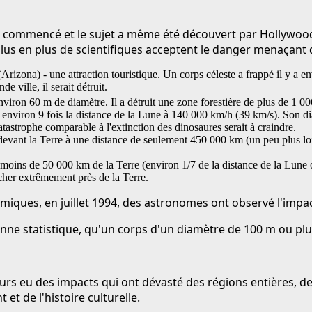
 a commencé et le sujet a même été découvert par Hollywood
lus en plus de scientifiques acceptent le danger menaçant
Arizona) - une attraction touristique. Un corps céleste a frappé il y a 
e ville, il serait détruit.
viron 60 m de diamètre. Il a détruit une zone forestière de plus de 1 0
 environ 9 fois la distance de la Lune à 140 000 km/h (39 km/s). Son d
atastrophe comparable à l'extinction des dinosaures serait à craindre.
evant la Terre à une distance de seulement 450 000 km (un peu plus loin
moins de 50 000 km de la Terre (environ 1/7 de la distance de la Lune o
cher extrêmement près de la Terre.
osmiques, en juillet 1994, des astronomes ont observé l'impa
e statistique, qu'un corps d'un diamètre de 100 m ou plus
jours eu des impacts qui ont dévasté des régions entières, d
et de l'histoire culturelle.