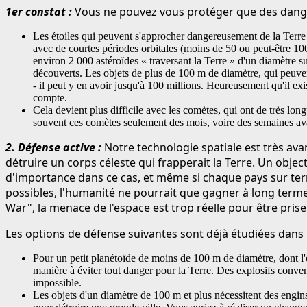
1er constat :
Vous ne pouvez vous protéger que des dange
Les étoiles qui peuvent s'approcher dangereusement de la Terre d
avec de courtes périodes orbitales (moins de 50 ou peut-être 10
environ 2 000 astéroïdes « traversant la Terre » d'un diamètre s
découverts. Les objets de plus de 100 m de diamètre, qui peuvent
- il peut y en avoir jusqu'à 100 millions. Heureusement qu'il e
compte.
Cela devient plus difficile avec les comètes, qui ont de très lo
souvent ces comètes seulement des mois, voire des semaines avan
2. Défense active :
Notre technologie spatiale est très ava
détruire un corps céleste qui frapperait la Terre. Un objec
d'importance dans ce cas, et même si chaque pays sur ter
possibles, l'humanité ne pourrait que gagner à long terme.
War", la menace de l'espace est trop réelle pour être prise 
Les options de défense suivantes sont déjà étudiées dans l
Pour un petit planétoïde de moins de 100 m de diamètre, dont l'or
manière à éviter tout danger pour la Terre. Des explosifs conven
impossible.
Les objets d'un diamètre de 100 m et plus nécessitent des engin