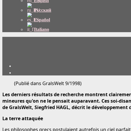
English
Русский
Español
Italiano
(Publié dans GralsWelt 9/1998)
Les derniers résultats de recherche montrent clairement 
mineures qu'on ne le pensait auparavant. Ces soi-disant 
de GralsWelt, Siegfried HAGL, décrit le développement 
La terre attaquée
Les philosophes grecs postulaient autrefois un ciel parfait