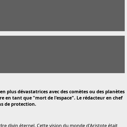
 bien plus dévastatrices avec des comètes ou des planètes
re en tant que "mort de l'espace". Le rédacteur en chef
s de protection.
dre divin éternel. Cette vision du monde d'Aristote était