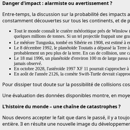
Danger d'impact : alarmiste ou avertissement ?
Entre-temps, la discussion sur la probabilité des impacts
constamment découvertes sur tous les continents, et de p
Tout le monde connaît le cratère météoritique près de Winslow (
quelques millions de tonnes. Si un tel projectile frappait une grand
Le météore Tunguska, tombé en Sibérie en 1908, est estimé à en
Le 8 décembre 1992, le planétoïde Toutatis a dépassé la Terre à
probablement un peu plus de la terre. En cas de collision, une c
Le 18 mai 1996, un planétoïde d'environ 100 m de large passa d
jamais observé.
En octobre 2028, l'astéroïde 1997 XF 11 pourrait s'approcher à 
En août de l'année 2126, la comète Swift-Turtle devrait s'appro
Pour dissiper tout doute sur la possibilité de collisions c
Une évaluation des données disponibles montre, en moyenn
L'histoire du monde – une chaîne de catastrophes ?
Nous devons accepter le fait que dans le passé, il y a tou
entière. Il en résulte une nouvelle image du développement 