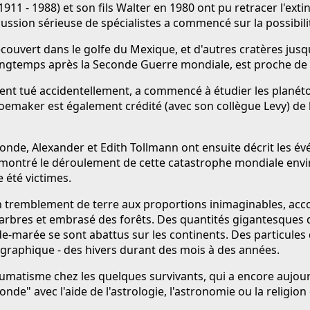
1911 - 1988) et son fils Walter en 1980 ont pu retracer l'ext
ussion sérieuse de spécialistes a commencé sur la possibilité
couvert dans le golfe du Mexique, et d'autres cratères jusqu
ngtemps après la Seconde Guerre mondiale, est proche de
t tué accidentellement, a commencé à étudier les planétoïd
Shoemaker est également crédité (avec son collègue Levy) de 
onde, Alexander et Edith Tollmann ont ensuite décrit les 
nt montré le déroulement de cette catastrophe mondiale envi
 été victimes.
 un tremblement de terre aux proportions inimaginables, a
s arbres et embrasé des forêts. Des quantités gigantesques
-de-marée se sont abattus sur les continents. Des particules d
éographique - des hivers durant des mois à des années.
aumatisme chez les quelques survivants, qui a encore aujou
monde" avec l'aide de l'astrologie, l'astronomie ou la relig