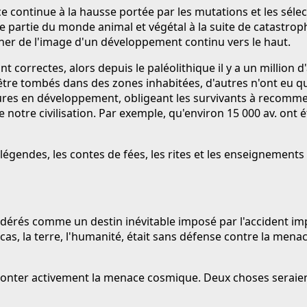
 continue à la hausse portée par les mutations et les séle
e partie du monde animal et végétal à la suite de catastrop
oigner de l'image d'un développement continu vers le haut.
sont correctes, alors depuis le paléolithique il y a un millio
être tombés dans des zones inhabitées, d'autres n'ont eu qu
ltures en développement, obligeant les survivants à recommen
notre civilisation. Par exemple, qu'environ 15 000 av. ont é
égendes, les contes de fées, les rites et les enseignements
sidérés comme un destin inévitable imposé par l'accident imp
cas, la terre, l'humanité, était sans défense contre la men
affronter activement la menace cosmique. Deux choses seraien