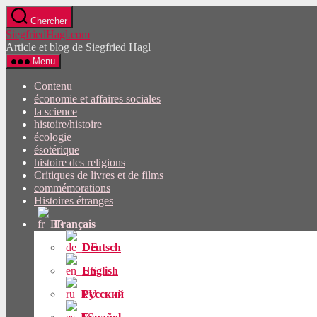
Passez
Chercher
directement
SiegfriedHagl.com
au
Article et blog de Siegfried Hagl
contenu
Menu
Contenu
économie et affaires sociales
la science
histoire/histoire
écologie
ésotérique
histoire des religions
Critiques de livres et de films
commémorations
Histoires étranges
Français
Deutsch
English
Русский