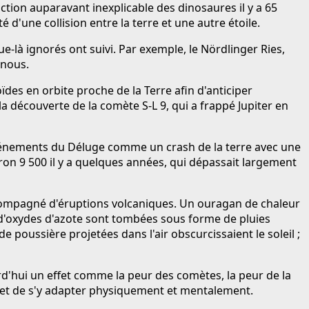
inction auparavant inexplicable des dinosaures il y a 65
 d'une collision entre la terre et une autre étoile.
e-là ignorés ont suivi. Par exemple, le Nördlinger Ries,
 nous.
es en orbite proche de la Terre afin d'anticiper
la découverte de la comète S‑L 9, qui a frappé Jupiter en
événements du Déluge comme un crash de la terre avec une
ron 9 500 il y a quelques années, qui dépassait largement
ccompagné d'éruptions volcaniques. Un ouragan de chaleur
 d'oxydes d'azote sont tombées sous forme de pluies
e poussière projetées dans l'air obscurcissaient le soleil ;
rd'hui un effet comme la peur des comètes, la peur de la
ion et de s'y adapter physiquement et mentalement.