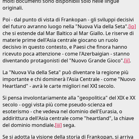
molti documenti sono disponibili solo nelle lingue
originali.
Poi - dal punto di vista di Frankopan - gli sviluppi decisivi
del futuro avranno luogo nella "Nuova Via della Seta".
[io]
che si estende dal Mar Baltico al Mar Giallo. Le riserve di
materie prime dell'Asia centrale giocano un ruolo
decisivo in questo contesto, e Paesi che finora hanno
ricevuto poca attenzione - come l'Azerbaigian - stanno
diventando protagonisti del "Nuovo Grande Gioco".
[ii]
.
La "Nuova Via della Seta" può diventare la regione più
importante e chi dominerà l'Asia Centrale - come "Nuovo
Heartland" - avrà le carte migliori nel XXI secolo.
Si pensa involontariamente alla "geopolitica" del XIX e XX
secolo - oggi vista più come pseudo-scienza ed
esoterismo - che vedeva nel dominio dell'Eurasia, o
addirittura dell'Asia centrale come "heartland", la chiave
del dominio mondiale.
[iii]
sega.
Se si adotta la visione della storia di Frankopan, si arriva