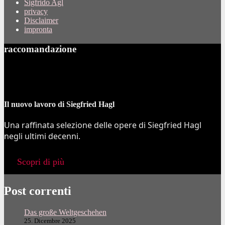
Sigfrido Agl
privacy
Disclaimer
impronta
raccomandazione
Il nuovo lavoro di Siegfried Hagl
Una raffinata selezione delle opere di Siegfried Hagl
negli ultimi decenni.
Scopri di più
Post correnti
Das große Weltgeschehen
25. Dicembre 2025