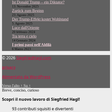
Ist Donald Trump – ein Diktator?
13. Novembre 2025
Zurück zum Beginn
23. Agosto 2025
Der Trump-Effekt kostet Wohlstand
5. Agosto 2025
Luce dall'Oriente
20 febbraio 2024
Tra terra e cielo
14 Gennaio 2024
I primi passi nell'Aldilà
6 Marzo 2023
© 2026
SiegfriedHagl.com
privacy
Alimentato da WordPress
Verso l'alto
↑
Su
↑
Breve, conciso, curioso
Scopri il nuovo lavoro di Siegfried Hagl!
93 contributi squisiti e divertenti