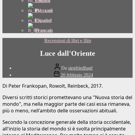
English
Русский
Español
Français
Categorie
Recensioni di libri e film
Luce dall'Oriente
Autore
Da
siegfriedhagl
del
Data
20 febbraio 2024
post
di
pubblicazione
Di Peter Frankopan, Rowolt, Reinbeck, 2017.
Diversi scritti storici promettevano una "Nuova storia del
mondo", ma nella maggior parte dei casi essa rimaneva,
più o meno, nell'ambito delle osservazioni abituali.
Secondo la concezione generale della storia occidentale,
all'inizio la storia del mondo si è svolta principalmente