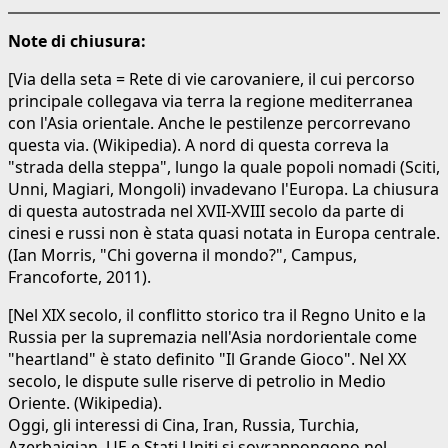
Note di chiusura:
[Via della seta = Rete di vie carovaniere, il cui percorso
principale collegava via terra la regione mediterranea
con l'Asia orientale. Anche le pestilenze percorrevano
questa via. (Wikipedia). A nord di questa correva la
"strada della steppa", lungo la quale popoli nomadi (Sciti,
Unni, Magiari, Mongoli) invadevano l'Europa. La chiusura
di questa autostrada nel XVII-XVIII secolo da parte di
cinesi e russi non è stata quasi notata in Europa centrale.
(Ian Morris, "Chi governa il mondo?", Campus,
Francoforte, 2011).
[Nel XIX secolo, il conflitto storico tra il Regno Unito e la
Russia per la supremazia nell'Asia nordorientale come
"heartland" è stato definito "Il Grande Gioco". Nel XX
secolo, le dispute sulle riserve di petrolio in Medio
Oriente. (Wikipedia).
Oggi, gli interessi di Cina, Iran, Russia, Turchia,
Azerbaigian, UE e Stati Uniti si sovrappongono nel