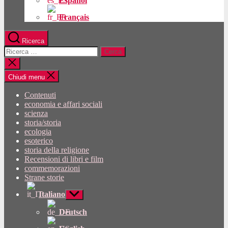
Español
Français
Ricerca
Cercare:
Chiudi
la
ricerca
Chiudi menu
Contenuti
economia e affari sociali
scienza
storia/storia
ecologia
esoterico
storia della religione
Recensioni di libri e film
commemorazioni
Strane storie
Italiano
Mostra
sottomenu
Deutsch