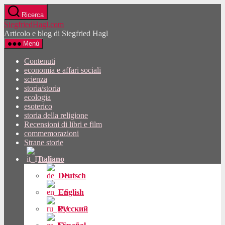
Vai
Ricerca
al
SiegfriedHagl.com
contenuto
Articolo e blog di Siegfried Hagl
Menù
Contenuti
economia e affari sociali
scienza
storia/storia
ecologia
esoterico
storia della religione
Recensioni di libri e film
commemorazioni
Strane storie
Italiano
Deutsch
English
Русский