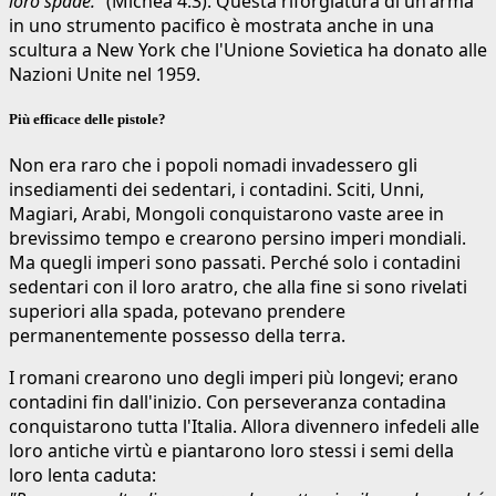
loro spade."
(Michea 4:3). Questa riforgiatura di un'arma
in uno strumento pacifico è mostrata anche in una
scultura a New York che l'Unione Sovietica ha donato alle
Nazioni Unite nel 1959.
Più efficace delle pistole?
Non era raro che i popoli nomadi invadessero gli
insediamenti dei sedentari, i contadini. Sciti, Unni,
Magiari, Arabi, Mongoli conquistarono vaste aree in
brevissimo tempo e crearono persino imperi mondiali.
Ma quegli imperi sono passati. Perché solo i contadini
sedentari con il loro aratro, che alla fine si sono rivelati
superiori alla spada, potevano prendere
permanentemente possesso della terra.
I romani crearono uno degli imperi più longevi; erano
contadini fin dall'inizio. Con perseveranza contadina
conquistarono tutta l'Italia. Allora divennero infedeli alle
loro antiche virtù e piantarono loro stessi i semi della
loro lenta caduta: