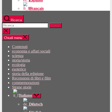
Español
Français
Ricerca
Cercare:
Chiudi
la
ricerca
Chiudi menu
Contenuti
economia e affari sociali
scienza
storia/storia
ecologia
esoterico
storia della religione
Recensioni di libri e film
commemorazioni
Strane storie
Italiano
Mostra
sottomenu
Deutsch