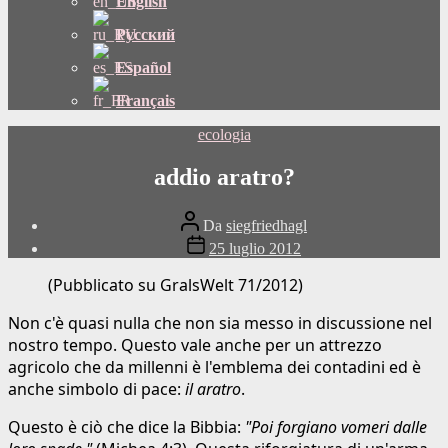
English
Русский
Español
Français
Categorie
ecologia
addio aratro?
Autore
Da
siegfriedhagl
del
Data
25 luglio 2012
post
di
pubblicazione
(Pubblicato su GralsWelt 71/2012)
Non c'è quasi nulla che non sia messo in discussione nel
nostro tempo. Questo vale anche per un attrezzo
agricolo che da millenni è l'emblema dei contadini ed è
anche simbolo di pace:
il
aratro
.
Questo è ciò che dice la Bibbia:
"Poi forgiano vomeri dalle