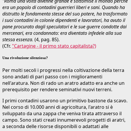
"Roma una volta divenne grande e sottomise il mondo perché
era un popolo di contadini guerrieri liberi e sani. Quando ha
distrutto le fondamenta stesse del suo potere, ha trasformato
i suoi contadini in colonie dipendenti e lavoratori, ha avuto il
pane procurato dagli speculatori e le sue guerre condotte dai
mercenari, era condannato: era diventato infedele alla sua
stessa essenza.
(4, pag. 85).
(Cfr.
"Cartagine - il primo stato capitalista?)
Una rivoluzione silenziosa?
Per molti secoli i progressi nella coltivazione della terra
sono andati di pari passo con i miglioramenti
nell'aratura. Non di rado un aratro adatto era anche un
prerequisito per rendere seminativi nuovi terreni.
I primi contadini usarono un primitivo bastone da scavo.
Nel corso di 10.000 anni di agricoltura, l'aratro si è
sviluppato da una zappa che veniva tirata attraverso il
campo. Sono stati creati innumerevoli progetti di aratri,
a seconda delle risorse disponibili o adattati alle