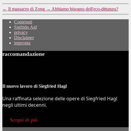
←
Il massacro di Zong
→
Abbiamo bisogno dell'eco-dittatura?
Contenuti
Sigfrido Agl
privacy
Disclaimer
impronta
raccomandazione
Il nuovo lavoro di Siegfried Hagl
Una raffinata selezione delle opere di Siegfried Hagl
negli ultimi decenni.
Scopri di più