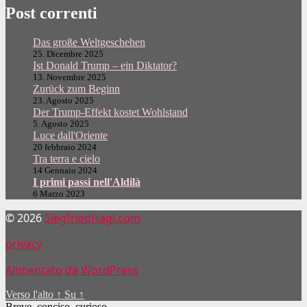
Post correnti
Das große Weltgeschehen
25. Dicembre 2025
Ist Donald Trump – ein Diktator?
13. Novembre 2025
Zurück zum Beginn
23. Agosto 2025
Der Trump-Effekt kostet Wohlstand
5. Agosto 2025
Luce dall'Oriente
20 febbraio 2024
Tra terra e cielo
14 Gennaio 2024
I primi passi nell'Aldilà
6 Marzo 2023
© 2026
SiegfriedHagl.com
privacy
Alimentato da WordPress
Verso l'alto
↑
Su
↑
Breve, conciso, curioso