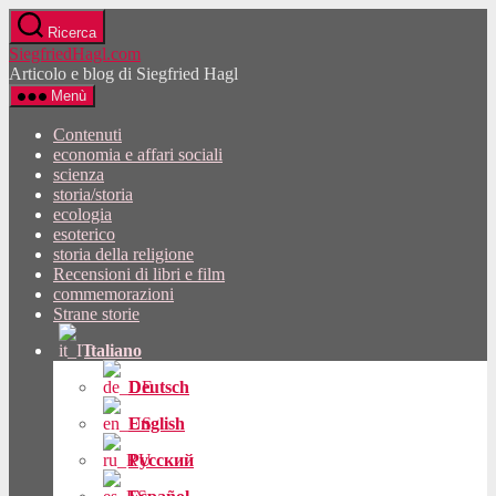
Vai
Ricerca
al
SiegfriedHagl.com
contenuto
Articolo e blog di Siegfried Hagl
Menù
Contenuti
economia e affari sociali
scienza
storia/storia
ecologia
esoterico
storia della religione
Recensioni di libri e film
commemorazioni
Strane storie
Italiano
Deutsch
English
Русский