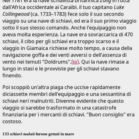
Nel 1781 era la nave schiavista britannica
Zong
in rotta
dall'Africa occidentale ai Caraibi. il tuo capitano
Luke
Collingwood
(ca. 1733–1783) fece solo il suo secondo
viaggio su una nave di schiavi, ed era il suo primo viaggio
sotto il suo stesso comando. Anche l'equipaggio non
aveva molta esperienza. La nave era sovraccarica di 470
schiavi, il cibo per gli schiavi era troppo scarso e il
viaggio in Giamaica richiese molto tempo, a causa della
navigazione goffa e dei venti avversi o dell'assenza di
vento nei temuti "Doldrums".
[io]
. Qui la nave rimase a
lungo in stasi e le provviste per gli schiavi stavano
finendo.
Poi scoppiò un'altra piaga che uccise rapidamente
diciassette membri dell'equipaggio e una sessantina di
schiavi neri malnutriti. Divenne evidente che questo
viaggio si sarebbe trasformato in una catastrofe
finanziaria per i mercanti di schiavi. "Buon consiglio" era
costoso.
133 schiavi malati furono gettati in mare