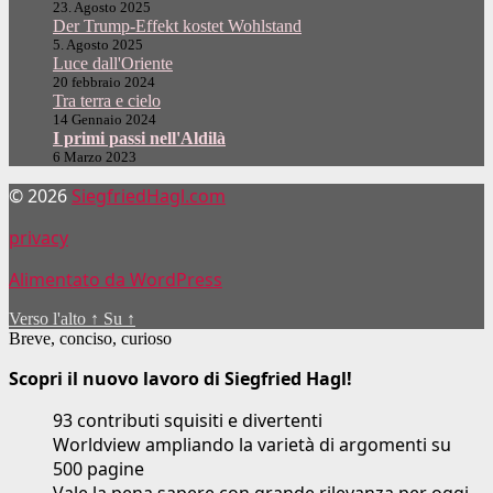
23. Agosto 2025
Der Trump-Effekt kostet Wohlstand
5. Agosto 2025
Luce dall'Oriente
20 febbraio 2024
Tra terra e cielo
14 Gennaio 2024
I primi passi nell'Aldilà
6 Marzo 2023
© 2026
SiegfriedHagl.com
privacy
Alimentato da WordPress
Verso l'alto
↑
Su
↑
Breve, conciso, curioso
Scopri il nuovo lavoro di Siegfried Hagl!
93 contributi squisiti e divertenti
Worldview ampliando la varietà di argomenti su
500 pagine
Vale la pena sapere con grande rilevanza per oggi