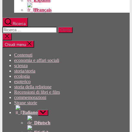
Español
Français
Ricerca
Cercare:
Chiudi
la
ricerca
Chiudi menu
Contenuti
economia e affari sociali
scienza
storia/storia
ecologia
esoterico
storia della religione
Recensioni di libri e film
commemorazioni
Strane storie
Italiano
Mostra
sottomenu
Deutsch