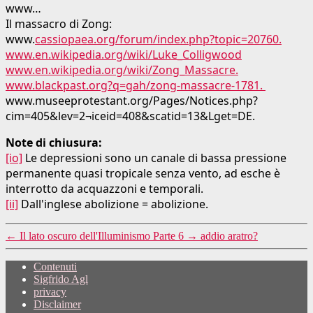
www…
Il massacro di Zong:
www.
cassiopaea.org/forum/index.php?topic=20760.
www.en.wikipedia.org/wiki/Luke_Colligwood
www.en.wikipedia.org/wiki/Zong_Massacre.
www.blackpast.org?q=gah/zong-massacre-1781.
www.museeprotestant.org/Pages/Notices.php?
cim=405&lev=2¬iceid=408&scatid=13&Lget=DE.
Note di chiusura:
[io]
Le depressioni sono un canale di bassa pressione
permanente quasi tropicale senza vento, ad es
che è
interrotto da acquazzoni e temporali.
[ii]
Dall'inglese abolizione = abolizione.
←
Il lato oscuro dell'Illuminismo Parte 6
→
addio aratro?
Contenuti
Sigfrido Agl
privacy
Disclaimer