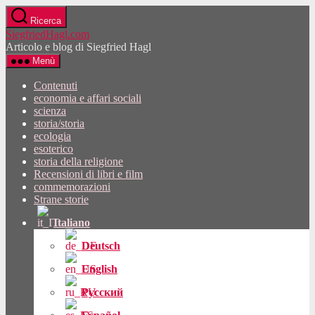
Vai
Ricerca
al
SiegfriedHagl.com
contenuto
Articolo e blog di Siegfried Hagl
Menù
Contenuti
economia e affari sociali
scienza
storia/storia
ecologia
esoterico
storia della religione
Recensioni di libri e film
commemorazioni
Strane storie
Italiano
Deutsch
English
Русский