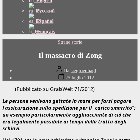
English
Русский
Español
Français
Categorie
Strane storie
Il massacro di Zong
Autore
Da
siegfriedhagl
del
Data
25 luglio 2012
post
di
pubblicazione
(Pubblicato su GralsWelt 71/2012)
Le persone venivano gettate in mare per farsi pagare
l'assicurazione sulla spedizione per il "carico smarrito":
un esempio particolarmente agghiacciante di ciò che
era legalmente possibile ai tempi della tratta degli
schiavi.