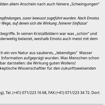
bilden allem Anschein nach auch feinere „Schwingungen“
mpfindungen, zuvor bewusst zugeführt wurden. Nach Emotos
ue Wege, auf denen sich die Wirkung
‚f
einerer Einflüsse‘
egriffe. In seinen Kristallbildern war was „schön“ und
derweitig belastet, weshalb Emoto auch meist mit dem
ch ein von Natur aus sauberes, „lebendiges“ Wasser
ls Information aufgeprägt wurden. Was Menschen schon
bar darstellen: die Wirkung guten Wollens!
 skeptische Wissenschaftler für den zukunftsweisenden
 Tel. (+41) 071/223 16 68, FAX (+41) 071/223 34 72. Dort