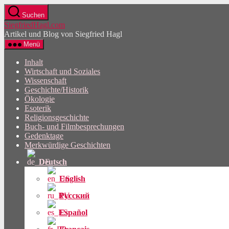
Direkt
Suchen
zum
SiegfriedHagl.com
Inhalt
Artikel und Blog von Siegfried Hagl
wechseln
Menü
Inhalt
Wirtschaft und Soziales
Wissenschaft
Geschichte/Historik
Ökologie
Esoterik
Religionsgeschichte
Buch- und Filmbesprechungen
Gedenktage
Merkwürdige Geschichten
Deutsch
English
Русский
Español