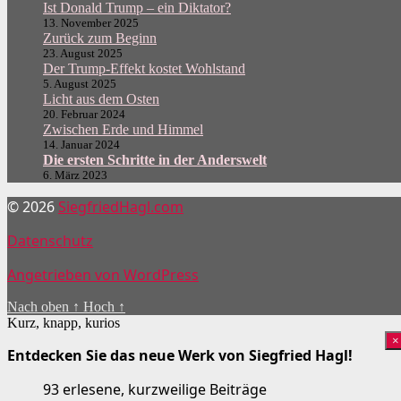
Ist Donald Trump – ein Diktator?
13. November 2025
Zurück zum Beginn
23. August 2025
Der Trump-Effekt kostet Wohlstand
5. August 2025
Licht aus dem Osten
20. Februar 2024
Zwischen Erde und Himmel
14. Januar 2024
Die ersten Schritte in der Anderswelt
6. März 2023
© 2026
SiegfriedHagl.com
Datenschutz
Angetrieben von WordPress
Nach oben
↑
Hoch
↑
Kurz, knapp, kurios
×
Entdecken Sie das neue Werk von Siegfried Hagl!
93 erlesene, kurzweilige Beiträge