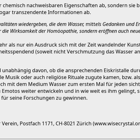
der chemisch nachweisbaren Eigenschaften ab, sondern sie 
sogar transzendente Informationen ab.
alitäten wiedergeben, die dem Wasser,
mitt
els Gedanken und E
ng für die Wirksamkeit der Homöopathie, sondern eröffnen auch ne
r als nur ein Ausdruck sich mit der Zeit wandelnder Kunstb
heitsspendend (soweit nicht Verschmutzung das Wasser an
 unabhängig davon, ob die ansprechenden Eiskristalle dur
 Musik oder auch religiöse Rituale zugute kamen, bzw. a
 sich mit dem Medium Wasser zum ersten Mal für jeden sicht
 Emotos weiter entwickeln und in wie weit es ihm gelingt,
t für seine Forschungen zu gewinnen.
Verein, Postfach 1171, CH-8021 Zürich (www.wisecrystal.org),