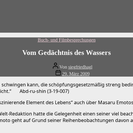
Kategorien
Buch- und Filmbesprechungen
Vom Gedächtnis des Wassers
Beitragsautor
Von
siegfriedhagl
Beitragsdatum
29. März 2009
ig schwingen kann, die schöpfungsgesetzmäßig streng bedin
 nicht.“ Abd-ru-shin (3-19-007)
aszinierende Element des Lebens“ auch über Masaru Emotos
Welt-Redaktion hatte die Gelegenheit einen seiner viel bea
 Emoto geht auf Grund seiner Reihenbeobachtungen davon au