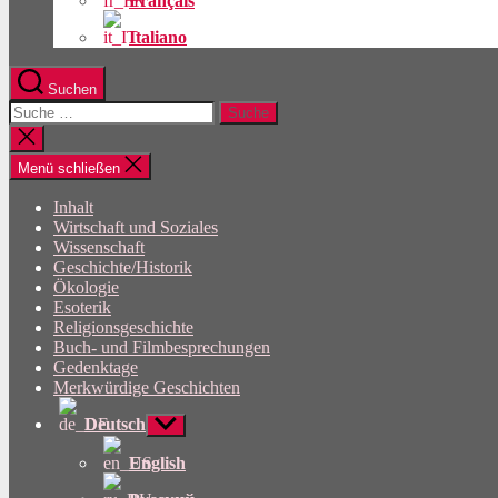
Français
Italiano
Suchen
Suche
nach:
Suche
schließen
Menü schließen
Inhalt
Wirtschaft und Soziales
Wissenschaft
Geschichte/Historik
Ökologie
Esoterik
Religionsgeschichte
Buch- und Filmbesprechungen
Gedenktage
Merkwürdige Geschichten
Deutsch
Untermenü
anzeigen
English