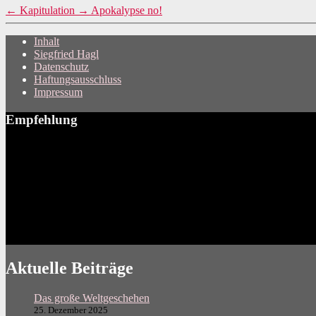
←
Kapitulation
→
Apokalypse no!
Inhalt
Siegfried Hagl
Datenschutz
Haftungsausschluss
Impressum
Empfehlung
Aktuelle Beiträge
Das große Weltgeschehen
25. Dezember 2025