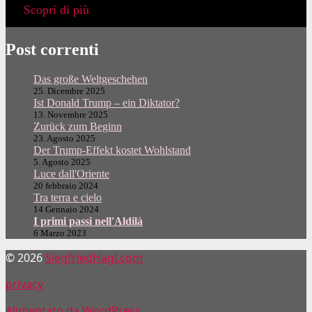
Scopri di più
Post correnti
Das große Weltgeschehen
25. Dicembre 2025
Ist Donald Trump – ein Diktator?
13. Novembre 2025
Zurück zum Beginn
23. Agosto 2025
Der Trump-Effekt kostet Wohlstand
5. Agosto 2025
Luce dall'Oriente
20 febbraio 2024
Tra terra e cielo
14 Gennaio 2024
I primi passi nell'Aldilà
6 Marzo 2023
© 2026
SiegfriedHagl.com
privacy
Alimentato da WordPress