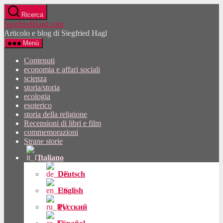
Vai
Ricerca
al
SiegfriedHagl.com
contenuto
Articolo e blog di Siegfried Hagl
Menù
Contenuti
economia e affari sociali
scienza
storia/storia
ecologia
esoterico
storia della religione
Recensioni di libri e film
commemorazioni
Strane storie
Italiano
Deutsch
English
Русский