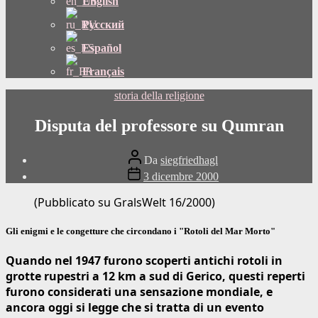
English
Русский
Español
Français
Categorie
storia della religione
Disputa del professore su Qumran
Autore
Da
siegfriedhagl
del
Data
3 dicembre 2000
post
di
pubblicazione
(Pubblicato su GralsWelt 16/2000)
Gli enigmi e le congetture che circondano i "Rotoli del Mar Morto"
Quando nel 1947 furono scoperti antichi rotoli in
grotte rupestri a 12 km a sud di Gerico, questi reperti
furono considerati una sensazione mondiale, e
ancora oggi si legge che si tratta di un evento