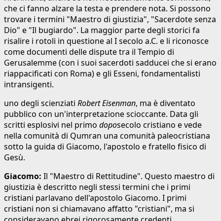
che ci fanno alzare la testa e prendere nota. Si possono
trovare i termini "Maestro di giustizia", "Sacerdote senza
Dio" e "Il bugiardo". La maggior parte degli storici fa
risalire i rotoli in questione al I secolo a.C. e li riconosce
come documenti delle dispute tra il Tempio di
Gerusalemme (con i suoi sacerdoti sadducei che si erano
riappacificati con Roma) e gli Esseni, fondamentalisti
intransigenti.
uno degli scienziati
Robert Eisenman
, ma è diventato
pubblico con un'interpretazione scioccante. Data gli
scritti esplosivi nel primo
dopo
secolo cristiano e vede
nella comunità di Qumran una comunità paleocristiana
sotto la guida di Giacomo, l'apostolo e fratello fisico di
Gesù.
Giacomo:
Il "Maestro di Rettitudine". Questo maestro di
giustizia è descritto negli stessi termini che i primi
cristiani parlavano dell'apostolo Giacomo. I primi
cristiani non si chiamavano affatto "cristiani", ma si
consideravano ebrei rigorosamente credenti.