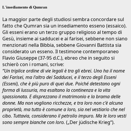
L'insediamento di Qumran
La maggior parte degli studiosi sembra concordare sul
fatto che Qumran sia un insediamento esseno (essaico).
Gli esseni erano un terzo gruppo religioso al tempo di
Gesù, insieme ai sadducei e ai farisei, sebbene non siano
menzionati nella Bibbia, sebbene Giovanni Battista sia
considerato un esseno. Il testimone contemporaneo
Flavio Giuseppe (37-95 d.C.), ebreo che in seguito si
schierò con i romani, scrive:
“Un triplice ordine di vie legali è tra gli ebrei. Uno ha il nome
dei Farisei, ma l'altro dei Sadducei, e il terzo degli Esseni
(Esseni), che è più puro di quei due. Poiché detestano ogni
forma di lussuria, ma esaltano la continenza e la vita
spassionata. E disprezzano il matrimonio e la brama delle
donne. Ma non vogliono ricchezze, e tra loro non c'è alcuna
proprietà, ma tutto è comune a loro, sia nel vestiario che nel
cibo. Tuttavia, considerano il petrolio impuro. Ma le loro vesti
sono sempre bianche con loro.
(„Der jüdische Krieg“).