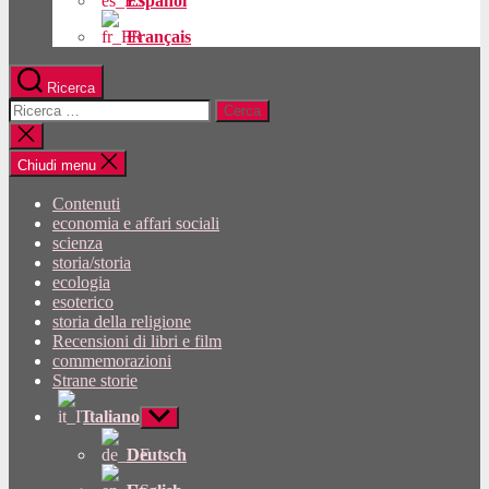
Español
Français
Ricerca
Cercare:
Chiudi
la
ricerca
Chiudi menu
Contenuti
economia e affari sociali
scienza
storia/storia
ecologia
esoterico
storia della religione
Recensioni di libri e film
commemorazioni
Strane storie
Italiano
Mostra
sottomenu
Deutsch