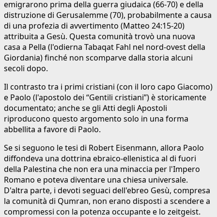
emigrarono prima della guerra giudaica (66-70) e della
distruzione di Gerusalemme (70), probabilmente a causa
di una profezia di avvertimento (Matteo 24:15-20)
attribuita a Gesù. Questa comunità trovò una nuova
casa a Pella (l'odierna Tabaqat Fahl nel nord-ovest della
Giordania) finché non scomparve dalla storia alcuni
secoli dopo.
Il contrasto tra i primi cristiani (con il loro capo Giacomo)
e Paolo (l'apostolo dei “Gentili cristiani”) è storicamente
documentato; anche se gli Atti degli Apostoli
riproducono questo argomento solo in una forma
abbellita a favore di Paolo.
Se si seguono le tesi di Robert Eisenmann, allora Paolo
diffondeva una dottrina ebraico-ellenistica al di fuori
della Palestina che non era una minaccia per l'Impero
Romano e poteva diventare una chiesa universale.
D'altra parte, i devoti seguaci dell'ebreo Gesù, compresa
la comunità di Qumran, non erano disposti a scendere a
compromessi con la potenza occupante e lo zeitgeist.