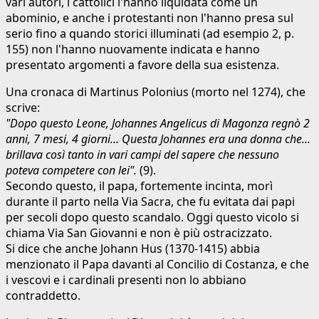
vari autori, i cattolici l'hanno liquidata come un
abominio, e anche i protestanti non l'hanno presa sul
serio fino a quando storici illuminati (ad esempio 2, p.
155) non l'hanno nuovamente indicata e hanno
presentato argomenti a favore della sua esistenza.
Una cronaca di Martinus Polonius (morto nel 1274), che
scrive:
"Dopo questo Leone, Johannes Angelicus di Magonza regnò 2
anni, 7 mesi, 4 giorni... Questa Johannes era una donna che...
brillava così tanto in vari campi del sapere che nessuno
poteva competere con lei".
(9).
Secondo questo, il papa, fortemente incinta, morì
durante il parto nella Via Sacra, che fu evitata dai papi
per secoli dopo questo scandalo. Oggi questo vicolo si
chiama Via San Giovanni e non è più ostracizzato.
Si dice che anche Johann Hus (1370-1415) abbia
menzionato il Papa davanti al Concilio di Costanza, e che
i vescovi e i cardinali presenti non lo abbiano
contraddetto.