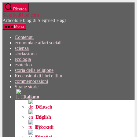
Vai
Ricerca
al
SiegfriedHagl.com
contenuto
Articolo e blog di Siegfried Hagl
Menù
Contenuti
economia e affari sociali
scienza
storia/storia
ecologia
esoterico
storia della religione
Recensioni di libri e film
commemorazioni
Strane storie
Italiano
Deutsch
English
Русский