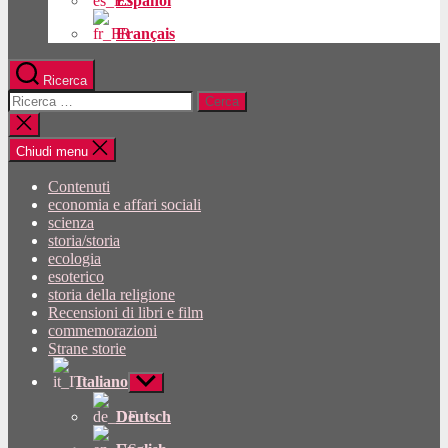
Español
Français
Ricerca
Cercare:
Chiudi
la
ricerca
Chiudi menu
Contenuti
economia e affari sociali
scienza
storia/storia
ecologia
esoterico
storia della religione
Recensioni di libri e film
commemorazioni
Strane storie
Italiano
Mostra
sottomenu
Deutsch