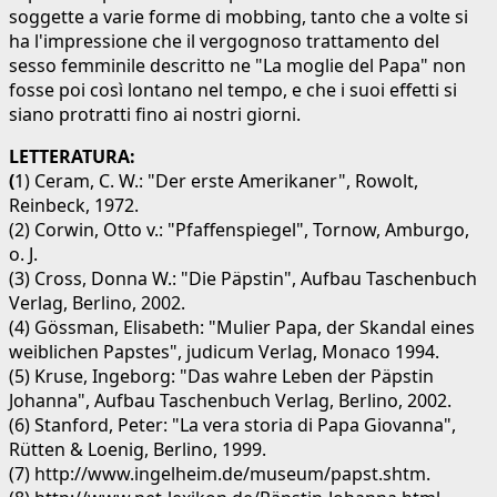
soggette a varie forme di mobbing, tanto che a volte si
ha l'impressione che il vergognoso trattamento del
sesso femminile descritto ne "La moglie del Papa" non
fosse poi così lontano nel tempo, e che i suoi effetti si
siano protratti fino ai nostri giorni.
LETTERATURA:
(
1) Ceram, C. W.: "Der erste Amerikaner", Rowolt,
Reinbeck, 1972.
(2) Corwin, Otto v.: "Pfaffenspiegel", Tornow, Amburgo,
o. J.
(3) Cross, Donna W.: "Die Päpstin", Aufbau Taschenbuch
Verlag, Berlino, 2002.
(4) Gössman, Elisabeth: "Mulier Papa, der Skandal eines
weiblichen Papstes", judicum Verlag, Monaco 1994.
(5) Kruse, Ingeborg: "Das wahre Leben der Päpstin
Johanna", Aufbau Taschenbuch Verlag, Berlino, 2002.
(6) Stanford, Peter: "La vera storia di Papa Giovanna",
Rütten & Loenig, Berlino, 1999.
(7) http://www.ingelheim.de/museum/papst.shtm.