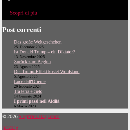
Scopri di più
Post correnti
Das große Weltgeschehen
25. Dicembre 2025
Ist Donald Trump – ein Diktator?
13. Novembre 2025
Zurück zum Beginn
23. Agosto 2025
Der Trump-Effekt kostet Wohlstand
5. Agosto 2025
Luce dall'Oriente
20 febbraio 2024
Tra terra e cielo
14 Gennaio 2024
I primi passi nell'Aldilà
6 Marzo 2023
© 2026
SiegfriedHagl.com
privacy