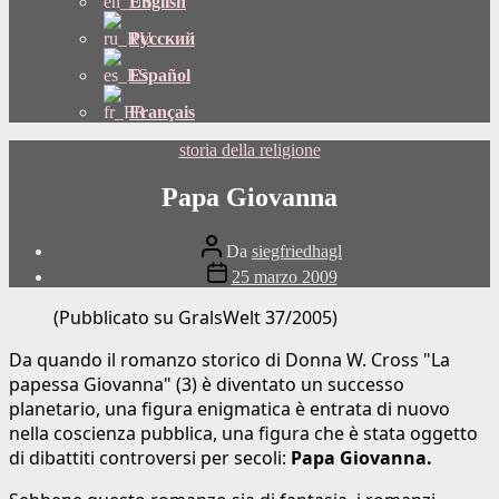
English
Русский
Español
Français
Categorie
storia della religione
Papa Giovanna
Autore
Da
siegfriedhagl
del
Data
25 marzo 2009
post
di
pubblicazione
(Pubblicato su GralsWelt 37/2005)
Da quando il romanzo storico di Donna W. Cross "La
papessa Giovanna" (3) è diventato un successo
planetario, una figura enigmatica è entrata di nuovo
nella coscienza pubblica, una figura che è stata oggetto
di dibattiti controversi per secoli:
Papa Giovanna.