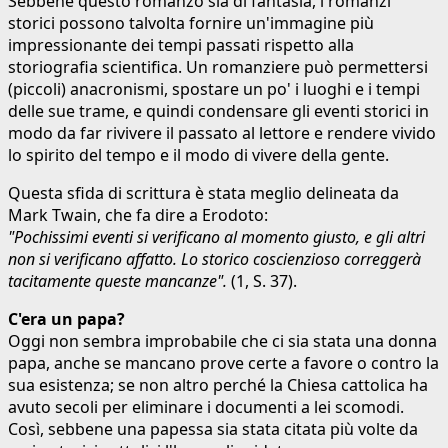
Sebbene questo romanzo sia di fantasia, i romanzi
storici possono talvolta fornire un'immagine più
impressionante dei tempi passati rispetto alla
storiografia scientifica. Un romanziere può permettersi
(piccoli) anacronismi, spostare un po' i luoghi e i tempi
delle sue trame, e quindi condensare gli eventi storici in
modo da far rivivere il passato al lettore e rendere vivido
lo spirito del tempo e il modo di vivere della gente.
Questa sfida di scrittura è stata meglio delineata da
Mark Twain, che fa dire a Erodoto:
"Pochissimi eventi si verificano al momento giusto, e gli altri
non si verificano affatto. Lo storico coscienzioso correggerà
tacitamente queste mancanze".
(1, S. 37).
C'era un papa?
Oggi non sembra improbabile che ci sia stata una donna
papa, anche se mancano prove certe a favore o contro la
sua esistenza; se non altro perché la Chiesa cattolica ha
avuto secoli per eliminare i documenti a lei scomodi.
Così, sebbene una papessa sia stata citata più volte da