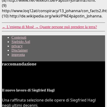
(8) http://www.net-lexikon.de/Päpstin-Johanna.html.
(9)
http://www.loq12at/conspiracy/13_johanna/con_facts2.ih
(10) http://de.wikipedia.org/wiki/P%E4päpstin_Johanna.
←
L'enigma di Mosè
→
Quante persone può prendere la terra?
Contenuti
Sigfrido Agl
privacy
Disclaimer
impronta
raccomandazione
Il nuovo lavoro di Siegfried Hagl
Una raffinata selezione delle opere di Siegfried Hagl
negli ultimi decenni.