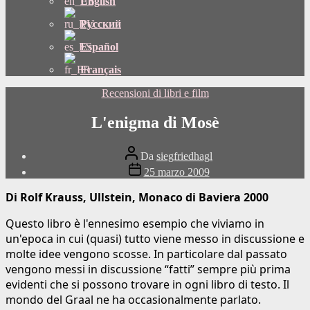
English
Русский
Español
Français
Categorie
Recensioni di libri e film
L'enigma di Mosè
Autore
Da
siegfriedhagl
del
Data
25 marzo 2009
post
di
pubblicazione
Di Rolf Krauss, Ullstein, Monaco di Baviera 2000
Questo libro è l'ennesimo esempio che viviamo in
un'epoca in cui (quasi) tutto viene messo in discussione e
molte idee vengono scosse. In particolare dal passato
vengono messi in discussione “fatti” sempre più prima
evidenti che si possono trovare in ogni libro di testo. Il
mondo del Graal ne ha occasionalmente parlato.