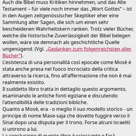
Auch die Bibel muss Kritiken hinnehmen, und das Alte
Testament – für viele noch immer das „Wort Gottes“ – ist
in den Augen zeitgenössischer Skeptiker eher eine
Sammlung alter Sagen, die sich um einen sehr
bescheidenen Wahrheitskern ranken. Trotz vieler Bücher,
welche die historische Zuverlässigkeit der Bibel belegen
wollen, wäre sie demnach als geschichtliche Quelle
ungenügend. (Vgl.
„Gedanken zum folgenreichsten aller
Bücher“
).
L'esistenza di una personalità così epocale come Mosè è
stata anche presa nel fuoco incrociato della critica
attraverso la ricerca, fino all'affermazione che non è mai
realmente esistito.
Il suddetto libro tratta in dettaglio questo argomento,
esaminando le antiche fonti egiziane e discutendo
l'attendibilità delle tradizioni bibliche.
Quanto a Mosè, era - o meglio il suo modello storico - un
principe di nome Mase-saja che dovette fuggire verso il
Sinai dopo una disputa per il trono. Forse alcuni israeliti
si unirono a lui.
La conclusione di questo libro è scioccante e farà