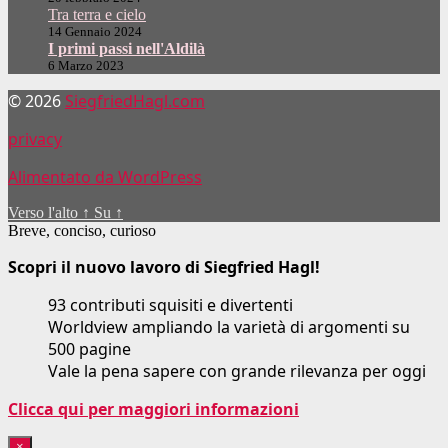
Tra terra e cielo
14 Gennaio 2024
I primi passi nell'Aldilà
6 Marzo 2023
© 2026
SiegfriedHagl.com
privacy
Alimentato da WordPress
Verso l'alto
↑
Su
↑
Breve, conciso, curioso
Scopri il nuovo lavoro di Siegfried Hagl!
93 contributi squisiti e divertenti
Worldview ampliando la varietà di argomenti su
500 pagine
Vale la pena sapere con grande rilevanza per oggi
Clicca qui per maggiori informazioni
×