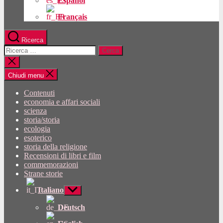
Español
Français
Ricerca
Cercare:
Chiudi
la
ricerca
Chiudi menu
Contenuti
economia e affari sociali
scienza
storia/storia
ecologia
esoterico
storia della religione
Recensioni di libri e film
commemorazioni
Strane storie
Italiano
Mostra
sottomenu
Deutsch