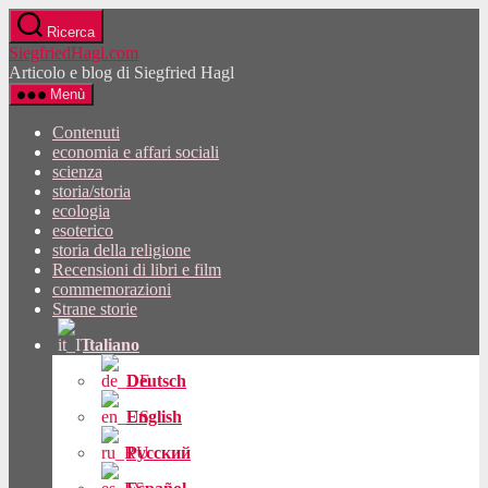
Vai
Ricerca
al
SiegfriedHagl.com
contenuto
Articolo e blog di Siegfried Hagl
Menù
Contenuti
economia e affari sociali
scienza
storia/storia
ecologia
esoterico
storia della religione
Recensioni di libri e film
commemorazioni
Strane storie
Italiano
Deutsch
English
Русский