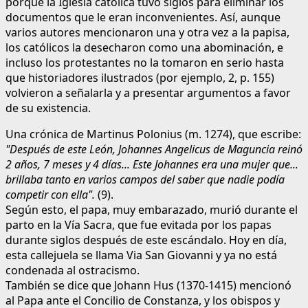
porque la Iglesia católica tuvo siglos para eliminar los
documentos que le eran inconvenientes. Así, aunque
varios autores mencionaron una y otra vez a la papisa,
los católicos la desecharon como una abominación, e
incluso los protestantes no la tomaron en serio hasta
que historiadores ilustrados (por ejemplo, 2, p. 155)
volvieron a señalarla y a presentar argumentos a favor
de su existencia.
Una crónica de Martinus Polonius (m. 1274), que escribe:
"Después de este León, Johannes Angelicus de Maguncia reinó
2 años, 7 meses y 4 días... Este Johannes era una mujer que...
brillaba tanto en varios campos del saber que nadie podía
competir con ella".
(9).
Según esto, el papa, muy embarazado, murió durante el
parto en la Vía Sacra, que fue evitada por los papas
durante siglos después de este escándalo. Hoy en día,
esta callejuela se llama Via San Giovanni y ya no está
condenada al ostracismo.
También se dice que Johann Hus (1370-1415) mencionó
al Papa ante el Concilio de Constanza, y los obispos y