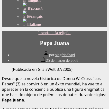
English
Русский
Français
Italiano
Categorías
historia de la religión
Papa Juana
Publicar
por
siegfriedhagl
autor
Fecha
25 de marzo de 2009
de
publicación
(Publicado en GralsWelt 37/2005)
Desde que la novela histórica de Donna W. Cross "Los
Papas" (3) se convirtió en un éxito mundial, ha vuelto a
aparecer en la conciencia pública una figura enigmática
que ha sido objeto de polémicos debates durante siglos:
Papa Juana.