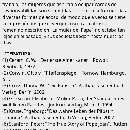
trabajo, las mujeres que aspiran a ocupar cargos de
responsabilidad son sometidas con no poca frecuencia a
diversas formas de acoso, de modo que a veces se tiene
la impresión de que el vergonzoso trato al sexo
femenino descrito en "La mujer del Papa" no estaba tan
lejos en el pasado, y sus secuelas llegan hasta nuestros
días.
LITERATURA:
(
1) Ceram, C. W.: "Der erste Amerikaner", Rowolt,
Reinbeck, 1972.
(2) Corwin, Otto v.: "Pfaffenspiegel", Tornow, Hamburgo,
o. J.
(3) Cross, Donna W.: "Die Päpstin", Aufbau Taschenbuch
Verlag, Berlín, 2002.
(4) Gössman, Elisabeth: "Mulier Papa, der Skandal eines
weiblichen Papstes", judicum Verlag, Munich 1994.
(5) Kruse, Ingeborg: "Das wahre Leben der Päpstin
Johanna", Aufbau Taschenbuch Verlag, Berlín, 2002.
(6) Stanford, Peter: "The True Story of Pope Joan", Rütten