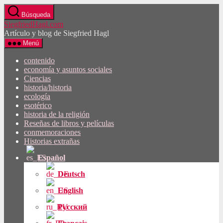
Saltar
Búsqueda
al
SiegfriedHagl.com
contenido
Artículo y blog de Siegfried Hagl
Menú
contenido
economía y asuntos sociales
Ciencias
historia/historia
ecología
esotérico
historia de la religión
Reseñas de libros y películas
conmemoraciones
Historias extrañas
Español
Deutsch
English
Русский