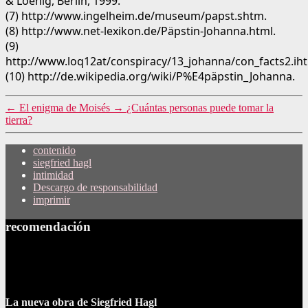
& Loenig, Berlín, 1999.
(7) http://www.ingelheim.de/museum/papst.shtm.
(8) http://www.net-lexikon.de/Päpstin-Johanna.html.
(9)
http://www.loq12at/conspiracy/13_johanna/con_facts2.ih
(10) http://de.wikipedia.org/wiki/P%E4päpstin_Johanna.
←
El enigma de Moisés
→
¿Cuántas personas puede tomar la
tierra?
contenido
siegfried hagl
intimidad
Descargo de responsabilidad
imprimir
recomendación
La nueva obra de Siegfried Hagl