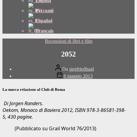
English
Русский
Español
Français
Categorie
Recensioni di libri e film
2052
Autore
Da
siegfriedhagl
del
Data
6 maggio 2013
post
di
pubblicazione
La nuova relazione al Club di Roma
Di Jorgen Randers.
Oekom, Monaco di Baviera 2012,
ISBN 978-3-86581-398-
5,
430 pagine.
(Pubblicato su Grail World 76/2013)