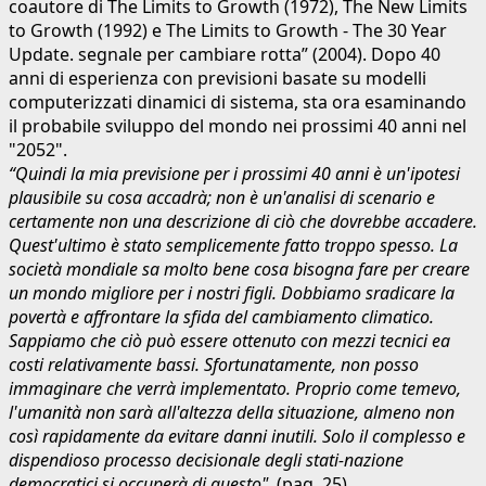
coautore di The Limits to Growth (1972), The New Limits
to Growth (1992) e The Limits to Growth - The 30 Year
Update. segnale per cambiare rotta” (2004). Dopo 40
anni di esperienza con previsioni basate su modelli
computerizzati dinamici di sistema, sta ora esaminando
il probabile sviluppo del mondo nei prossimi 40 anni nel
"2052".
“Quindi la mia previsione per i prossimi 40 anni è un'ipotesi
plausibile su cosa accadrà; non è un'analisi di scenario e
certamente non una descrizione di ciò che dovrebbe accadere.
Quest'ultimo è stato semplicemente fatto troppo spesso. La
società mondiale sa molto bene cosa bisogna fare per creare
un mondo migliore per i nostri figli. Dobbiamo sradicare la
povertà e affrontare la sfida del cambiamento climatico.
Sappiamo che ciò può essere ottenuto con mezzi tecnici ea
costi relativamente bassi. Sfortunatamente, non posso
immaginare che verrà implementato. Proprio come temevo,
l'umanità non sarà all'altezza della situazione, almeno non
così rapidamente da evitare danni inutili. Solo il complesso e
dispendioso processo decisionale degli stati-nazione
democratici si occuperà di questo".
(pag. 25).