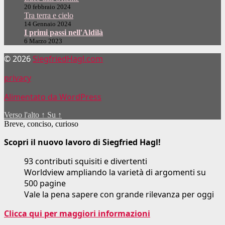
20 febbraio 2024
Tra terra e cielo
14 Gennaio 2024
I primi passi nell'Aldilà
6 Marzo 2023
© 2026
SiegfriedHagl.com
privacy
Alimentato da WordPress
Verso l'alto
↑
Su
↑
Breve, conciso, curioso
Scopri il nuovo lavoro di Siegfried Hagl!
93 contributi squisiti e divertenti
Worldview ampliando la varietà di argomenti su
500 pagine
Vale la pena sapere con grande rilevanza per oggi
Clicca qui per maggiori informazioni