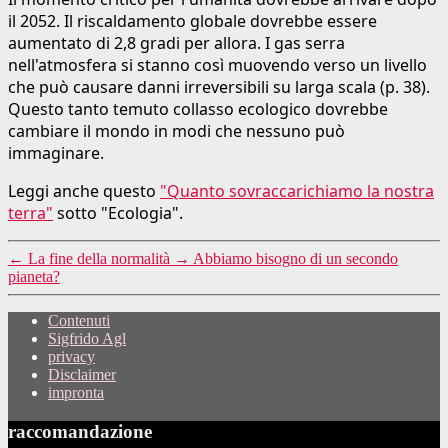
il 2052. Il riscaldamento globale dovrebbe essere
aumentato di 2,8 gradi per allora. I gas serra
nell'atmosfera si stanno così muovendo verso un livello
che può causare danni irreversibili su larga scala (p. 38).
Questo tanto temuto collasso ecologico dovrebbe
cambiare il mondo in modi che nessuno può
immaginare.
Leggi anche questo
"Quanto sovraccarichiamo la nostra
terra"
sotto "Ecologia".
←
La fine della normalità
→
Abbiamo bisogno di un secondo
pianeta?
Contenuti
Sigfrido Agl
privacy
Disclaimer
impronta
raccomandazione