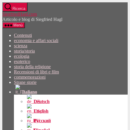
Vai
Ricerca
al
SiegfriedHagl.com
contenuto
Articolo e blog di Siegfried Hagl
Menù
Contenuti
economia e affari sociali
scienza
storia/storia
ecologia
esoterico
storia della religione
Recensioni di libri e film
commemorazioni
Strane storie
Italiano
Deutsch
English
Русский