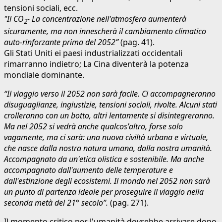
tensioni sociali, ecc.
"Il CO
- La concentrazione nell'atmosfera aumenterà
2
sicuramente, ma non innescherà il cambiamento climatico
auto-rinforzante prima del 2052”
(pag. 41).
Gli Stati Uniti ei paesi industrializzati occidentali
rimarranno indietro; La Cina diventerà la potenza
mondiale dominante.
“Il viaggio verso il 2052 non sarà facile. Ci accompagneranno
disuguaglianze, ingiustizie, tensioni sociali, rivolte. Alcuni stati
crolleranno con un botto, altri lentamente si disintegreranno.
Ma nel 2052 si vedrà anche qualcos'altro, forse solo
vagamente, ma ci sarà: una nuova civiltà urbana e virtuale,
che nasce dalla nostra natura umana, dalla nostra umanità.
Accompagnato da un'etica olistica e sostenibile. Ma anche
accompagnato dall'aumento delle temperature e
dall'estinzione degli ecosistemi. Il mondo nel 2052 non sarà
un punto di partenza ideale per proseguire il viaggio nella
seconda metà del 21° secolo”.
(pag. 271).
Il momento critico per l'umanità dovrebbe arrivare dopo