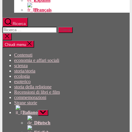
Español
Français
Ricerca
Cercare:
Chiudi
la
ricerca
Chiudi menu
Contenuti
economia e affari sociali
scienza
storia/storia
ecologia
esoterico
storia della religione
Recensioni di libri e film
commemorazioni
Strane storie
Italiano
Mostra
sottomenu
Deutsch