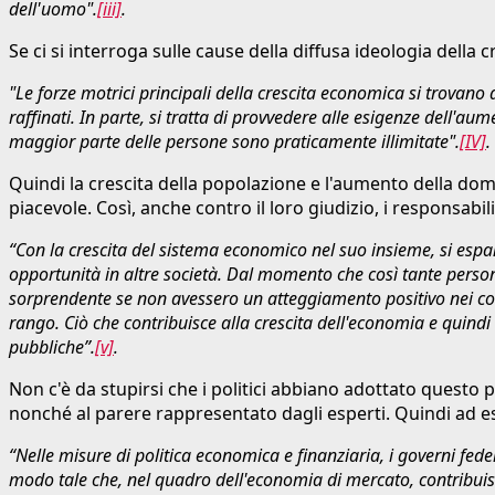
dell'uomo".
[iii]
.
Se ci si interroga sulle cause della diffusa ideologia dell
"Le forze motrici principali della crescita economica si trovan
raffinati. In parte, si tratta di provvedere alle esigenze dell
maggior parte delle persone sono praticamente illimitate".
[IV]
.
Quindi la crescita della popolazione e l'aumento della do
piacevole. Così, anche contro il loro giudizio, i responsabi
“Con la crescita del sistema economico nel suo insieme, si espa
opportunità in altre società. Dal momento che così tante person
sorprendente se non avessero un atteggiamento positivo nei conf
rango. Ciò che contribuisce alla crescita dell'economia e quindi
pubbliche”.
[v]
.
Non c'è da stupirsi che i politici abbiano adottato questo p
nonché al parere rappresentato dagli esperti. Quindi ad es.
“Nelle misure di politica economica e finanziaria, i governi fe
modo tale che, nel quadro dell'economia di mercato, contribuisc