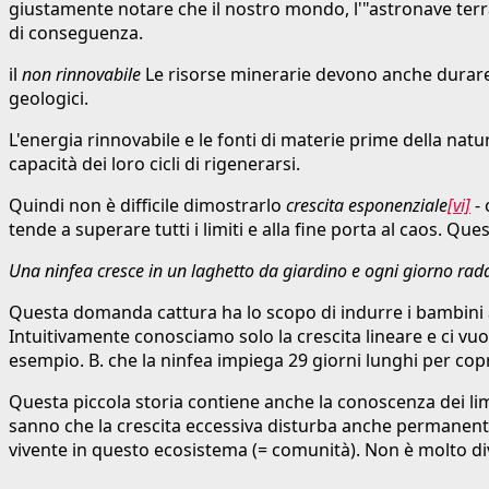
giustamente notare che il nostro mondo, l'"astronave terra
di conseguenza.
il
non rinnovabile
Le risorse minerarie devono anche durare 
geologici.
L'energia rinnovabile e le fonti di materie prime della na
capacità dei loro cicli di rigenerarsi.
Quindi non è difficile dimostrarlo
crescita esponenziale
[vi]
- 
tende a superare tutti i limiti e alla fine porta al caos. Ques
Una ninfea cresce in un laghetto da giardino e ogni giorno radd
Questa domanda cattura ha lo scopo di indurre i bambini a d
Intuitivamente conosciamo solo la crescita lineare e ci vuo
esempio. B. che la ninfea impiega 29 giorni lunghi per co
Questa piccola storia contiene anche la conoscenza dei limit
sanno che la crescita eccessiva disturba anche permanente
vivente in questo ecosistema (= comunità). Non è molto di