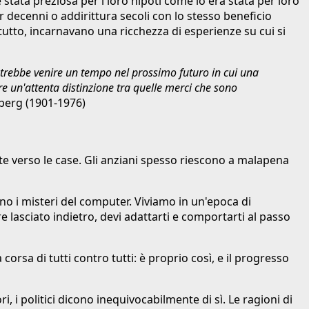
 stata preziosa per i loro nipoti come lo era stata per loro
decenni o addirittura secoli con lo stesso beneficio
utto, incarnavano una ricchezza di esperienze su cui si
otrebbe venire un tempo nel prossimo futuro in cui una
e un'attenta distinzione tra quelle merci che sono
erg (1901-1976)
ate verso le case. Gli anziani spesso riescono a malapena
no i misteri del computer. Viviamo in un'epoca di
 lasciato indietro, devi adattarti e comportarti al passo
rsa di tutti contro tutti: è proprio così, e il progresso
 i politici dicono inequivocabilmente di sì. Le ragioni di