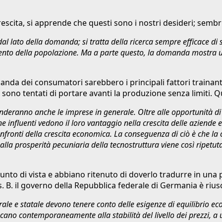
a crescita, si apprende che questi sono i nostri desideri; se
o dal lato della domanda; si tratta della ricerca sempre efficace
'aumento della popolazione. Ma a parte questo, la domanda mostra 
manda dei consumatori sarebbero i principali fattori traina
li sono tentati di portare avanti la produzione senza limiti.
nderanno anche le imprese in generale. Oltre alle opportunità di 
e influenti vedono il loro vantaggio nella crescita delle aziende
ronti della crescita economica. La conseguenza di ciò è che la cr
 alla prosperità pecuniaria della tecnostruttura viene così ripetu
unto di vista e abbiano ritenuto di doverlo tradurre in una p
 B. il governo della Repubblica federale di Germania è riusc
derale e statale devono tenere conto delle esigenze di equilibrio
ano contemporaneamente alla stabilità del livello dei prezzi, a u