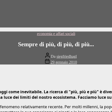
Categorie
economia e affari sociali
Sempre di più, di più, di più...
Autore
Da
siegfriedhagl
del
Data
29 gennaio 2010
post
di
pubblicazione
oggi come inevitabile. La ricerca di "più, più e più" è div
lla luce dei limiti del nostro ecosistema. Facciamo luce s
 fenomeno relativamente recente. Per molti millenni, la pop