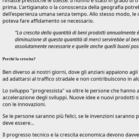
rimaste pressoché le stesse. Il nonno è stato in grado di t
prima. L'artigianato o la conoscenza della geografia potr
dell'esperienza umana senza tempo. Allo stesso modo, le cu
poteva fare affidamento se necessario.
“La crescita della quantità di beni prodotti annualmente
diminuzione di questa quantità di merci servirebbe al ben
assolutamente necessarie e quelle anche 
Perché la crescita?
Ben diverso ai nostri giorni, dove gli anziani appaiono ag
ad adattarsi al traffico stradale e non contribuiscono in 
Lo sviluppo "progressista" va oltre le persone che hanno a
accelerazione degli sviluppi. Nuove idee e nuovi prodotti s
con le innovazioni.
Se le persone saranno più felici, se le invenzioni saranno 
deve essere...
Il progresso tecnico e la crescita economica devono davvero