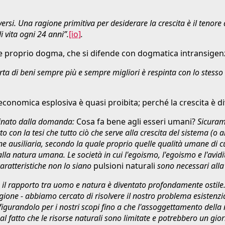
rsi. Una ragione primitiva per desiderare la crescita è il tenore
 vita ogni 24 anni”.
[io]
.
 e proprio dogma, che si difende con dogmatica intransigen
ta di beni sempre più e sempre migliori è respinta con lo stesso is
economica esplosiva è quasi proibita; perché la crescita è di
minato dalla domanda:
Cosa fa bene agli esseri umani?
Sicura
tto con la tesi che tutto ciò che serve alla crescita del sistema 
e ausiliaria, secondo la quale proprio quelle qualità umane di c
a natura umana. Le società in cui l'egoismo, l'egoismo e l'avidit
aratteristiche non lo siano
pulsioni naturali
sono necessari alla
il rapporto tra uomo e natura è diventato profondamente ostile. 
agione - abbiamo cercato di risolvere il nostro problema esisten
gurandolo per i nostri scopi fino a che l'assoggettamento della 
 al fatto che le risorse naturali sono limitate e potrebbero un gio