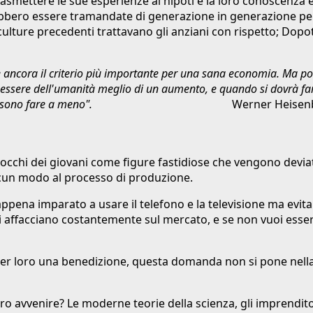
rasmettere le sue esperienze ai nipoti e la loro conoscenza è
ebbero essere tramandate di generazione in generazione per 
lture precedenti trattavano gli anziani con rispetto; Dopot
 è ancora il criterio più importante per una sana economia. Ma p
essere dell'umanità meglio di un aumento, e quando si dovrà far
quelli buoni possono fare a meno".
Werner Heisenb
li occhi dei giovani come figure fastidiose che vengono devi
alcun modo al processo di produzione.
ppena imparato a usare il telefono e la televisione ma evita
i affacciano costantemente sul mercato, e se non vuoi essere
per loro una benedizione, questa domanda non si pone nella co
 avvenire? Le moderne teorie della scienza, gli imprenditori,