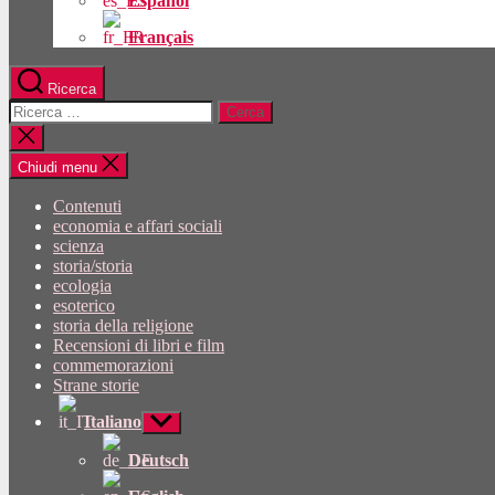
Español
Français
Ricerca
Cercare:
Chiudi
la
ricerca
Chiudi menu
Contenuti
economia e affari sociali
scienza
storia/storia
ecologia
esoterico
storia della religione
Recensioni di libri e film
commemorazioni
Strane storie
Italiano
Mostra
sottomenu
Deutsch