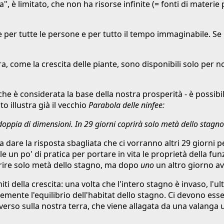
", è limitato, che non ha risorse infinite (= fonti di mate
per tutte le persone e per tutto il tempo immaginabile. Se 
tura, come la crescita delle piante, sono disponibili solo 
che è considerata la base della nostra prosperità - è possi
to illustra già il vecchio
Parabola delle ninfee:
oppia di dimensioni. In 29 giorni coprirà solo metà dello stagno
are la risposta sbagliata che ci vorranno altri 29 giorni pe
le un po' di pratica per portare in vita le proprietà della 
prire solo metà dello stagno, ma dopo
uno
un altro giorno av
i della crescita: una volta che l'intero stagno è invaso, l'ul
mente l'equilibrio dell'habitat dello stagno. Ci devono es
verso sulla nostra terra, che viene allagata da una valanga