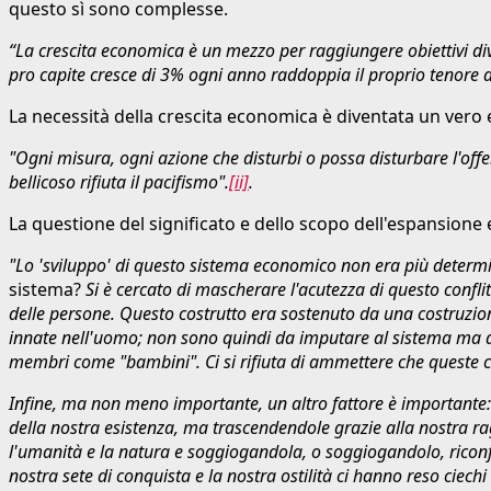
questo sì sono complesse.
“La crescita economica è un mezzo per raggiungere obiettivi dive
pro capite cresce di 3% ogni anno raddoppia il proprio tenore di
La necessità della crescita economica è diventata un vero
"Ogni misura, ogni azione che disturbi o possa disturbare l'offer
bellicoso rifiuta il pacifismo".
[ii]
.
La questione del significato e dello scopo dell'espansione 
"Lo 'sviluppo' di questo sistema economico non era più deter
sistema?
Si è cercato di mascherare l'acutezza di questo confli
delle persone. Questo costrutto era sostenuto da una costruzion
innate nell'uomo; non sono quindi da imputare al sistema ma all
membri come "bambini". Ci si rifiuta di ammettere che queste c
Infine, ma non meno importante, un altro fattore è importante: 
della nostra esistenza, ma trascendendole grazie alla nostra r
l'umanità e la natura e soggiogandola, o soggiogandolo, riconfi
nostra sete di conquista e la nostra ostilità ci hanno reso ciechi