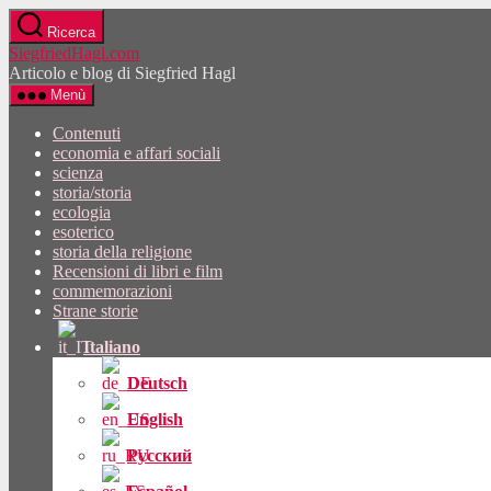
Vai
Ricerca
al
SiegfriedHagl.com
contenuto
Articolo e blog di Siegfried Hagl
Menù
Contenuti
economia e affari sociali
scienza
storia/storia
ecologia
esoterico
storia della religione
Recensioni di libri e film
commemorazioni
Strane storie
Italiano
Deutsch
English
Русский