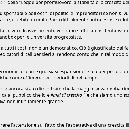
(§ 1 della "Legge per promuovere la stabilità e la crescita d
ispensabile agli occhi di politici e imprenditori se non si v
nte, il debito di molti Paesi difficilmente potrà essere ridot
ta, le voci di avvertimento vengono soffocate e i tentativi d
andbox per le università progressiste.
a tutti i costi non è un democratico. Ciò è giustificato dal
dicatori di tali pensieri si rendono conto che in tal modo d
economica - come qualsiasi espansione - solo per periodi di 
che come effimere per i periodi di bel tempo.
non è ancora stato dimostrato che la maggioranza debba ri
ica al pubblico che lo è
limiti di crescita
lì e che siamo uno
ec
ativa non infinitamente grande.
e l'attenzione sul fatto che l'aspettativa di una crescita ill