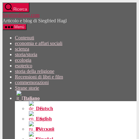
Vai
Ricerca
al
SiegfriedHagl.com
contenuto
Articolo e blog di Siegfried Hagl
Menù
Contenuti
economia e affari sociali
scienza
storia/storia
ecologia
esoterico
storia della religione
Recensioni di libri e film
commemorazioni
Strane storie
Italiano
Deutsch
English
Русский