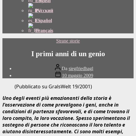
English
Русский
Español
Français
Categorie
Strane storie
I primi anni di un genio
Autore
Da
siegfriedhagl
del
Data
10 maggio 2009
post
di
pubblicazione
(Pubblicato su GralsWelt 19/2001)
Uno degli eventi più emozionanti della storia è
l'osservazione di come prevalgono i geni, anche in
condizioni di partenza sfavorevoli, e di come trovano il
loro compito, la loro vocazione. Spesso sperimentano il
sostegno di persone che riconoscono il loro talento e
aiutano disinteressatamente. Ci sono molti esempi,