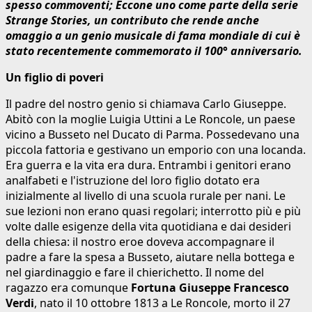
spesso commoventi; Eccone uno come parte della serie
Strange Stories, un contributo che rende anche
omaggio a un genio musicale di fama mondiale di cui è
stato recentemente commemorato il 100° anniversario.
Un figlio di poveri
Il padre del nostro genio si chiamava Carlo Giuseppe.
Abitò con la moglie Luigia Uttini a Le Roncole, un paese
vicino a Busseto nel Ducato di Parma. Possedevano una
piccola fattoria e gestivano un emporio con una locanda.
Era guerra e la vita era dura. Entrambi i genitori erano
analfabeti e l'istruzione del loro figlio dotato era
inizialmente al livello di una scuola rurale per nani. Le
sue lezioni non erano quasi regolari; interrotto più e più
volte dalle esigenze della vita quotidiana e dai desideri
della chiesa: il nostro eroe doveva accompagnare il
padre a fare la spesa a Busseto, aiutare nella bottega e
nel giardinaggio e fare il chierichetto. Il nome del
ragazzo era comunque
Fortuna Giuseppe Francesco
Verdi
, nato il 10 ottobre 1813 a Le Roncole, morto il 27