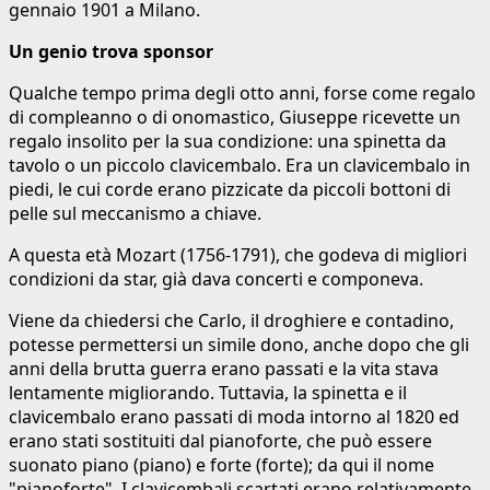
gennaio 1901 a Milano.
Un genio trova sponsor
Qualche tempo prima degli otto anni, forse come regalo
di compleanno o di onomastico, Giuseppe ricevette un
regalo insolito per la sua condizione: una spinetta da
tavolo o un piccolo clavicembalo. Era un clavicembalo in
piedi, le cui corde erano pizzicate da piccoli bottoni di
pelle sul meccanismo a chiave.
A questa età Mozart (1756-1791), che godeva di migliori
condizioni da star, già dava concerti e componeva.
Viene da chiedersi che Carlo, il droghiere e contadino,
potesse permettersi un simile dono, anche dopo che gli
anni della brutta guerra erano passati e la vita stava
lentamente migliorando. Tuttavia, la spinetta e il
clavicembalo erano passati di moda intorno al 1820 ed
erano stati sostituiti dal pianoforte, che può essere
suonato piano (piano) e forte (forte); da qui il nome
"pianoforte". I clavicembali scartati erano relativamente