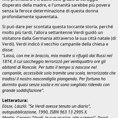
disperato della madre, e l'umanità sarebbe più povera
senza la feroce determinazione di questa donna
profondamente spaventata.
Si può dare per scontata questa toccante storia, perché
molto più tardi, l'allora settantenne Verdi guidò un
visitatore dalla Germania attraverso la sua città natale (di
Verdi). Verdi indicò il vecchio campanile della chiesa e
disse:
“Lassù, con me in braccio, mia madre si rifugiò dai Russi nel
1814, il cui saccheggio terrorizzò per ventiquattro ore gli
abitanti di Roncole. Per tutto il tempo si nascose nel
campanile, accessibile solo tramite una scala, terrorizzata che
tradissi il nostro nascondiglio piangendo. Per fortuna ho
dormito quasi senza sosta e mi sono svegliato ridendo con
grande soddisfazione”.
Letteratura:
Eösze, Läszló: "Se Verdi avesse tenuto un diario",
autopubblicazione, 1990, ISBN 963 13 2995 X.
Martin, George: "Verdi, la sua musica, vita e tempi", Dood,