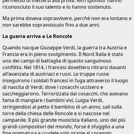
permesso di mettersi alla prova. Altri sponsor hanno
riconosciuto il suo talento e lo hanno sostenuto.
Ma prima doveva sopravvivere, perché non era lontano e
non sarebbe sopravvissuto fino a due anni.
La guerra arriva a Le Roncole
Quando nacque Giuseppe Verdi, la guerra tra Austria e
Francia era in pieno svolgimento. Il Nord Italia è stato
uno dei campi di battaglia di questo sanguinoso
conflitto. Nel 1814, i francesi dovettero ritirarsi davanti
all'avanzata di austriaci e russi. Le truppe russe
inseguirono i soldati francesi in fuga attraverso il luogo
di nascita di Verdi, dove i cosacchi uccisero e
saccheggiarono. Terrorizzata dai cosacchi, che avevano
fama di mangiare i bambini vivi, Luigia Verdi,
stringendosi al petto il bambino di un anno, salì sulla
torre della chiesa delle Roncole e si nascose nel
campanile. Il più grande musicista italiano, uno dei più
grandi compositori del mondo, forse è sfuggito a una
fine prematura e crudele solo grazie al coraggio