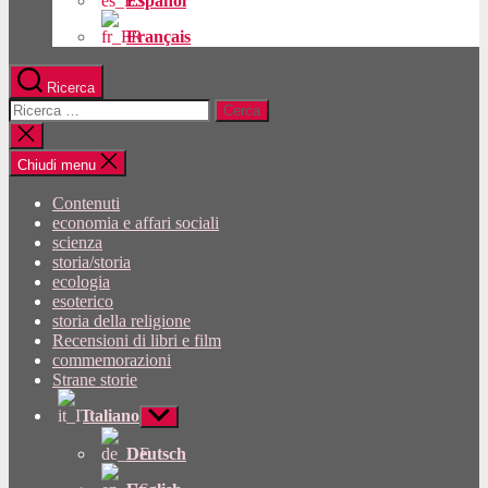
Español
Français
Ricerca
Cercare:
Chiudi
la
ricerca
Chiudi menu
Contenuti
economia e affari sociali
scienza
storia/storia
ecologia
esoterico
storia della religione
Recensioni di libri e film
commemorazioni
Strane storie
Italiano
Mostra
sottomenu
Deutsch