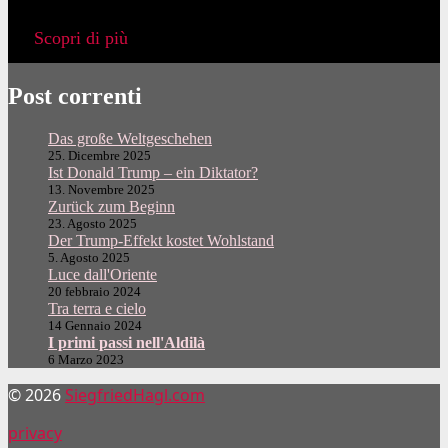
Scopri di più
Post correnti
Das große Weltgeschehen
25. Dicembre 2025
Ist Donald Trump – ein Diktator?
13. Novembre 2025
Zurück zum Beginn
23. Agosto 2025
Der Trump-Effekt kostet Wohlstand
5. Agosto 2025
Luce dall'Oriente
20 febbraio 2024
Tra terra e cielo
14 Gennaio 2024
I primi passi nell'Aldilà
6 Marzo 2023
© 2026
SiegfriedHagl.com
privacy