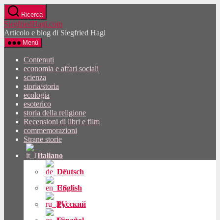
Vai
Ricerca
al
SiegfriedHagl.com
contenuto
Articolo e blog di Siegfried Hagl
Menù
Contenuti
economia e affari sociali
scienza
storia/storia
ecologia
esoterico
storia della religione
Recensioni di libri e film
commemorazioni
Strane storie
Italiano
Deutsch
English
Русский