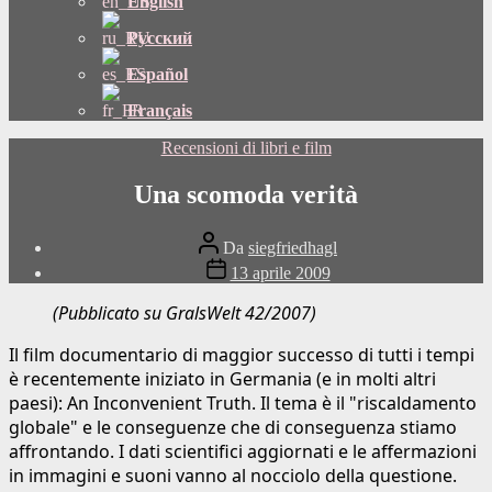
English
Русский
Español
Français
Categorie
Recensioni di libri e film
Una scomoda verità
Autore
Da
siegfriedhagl
del
Data
13 aprile 2009
post
di
pubblicazione
(Pubblicato su GralsWelt 42/2007)
Il film documentario di maggior successo di tutti i tempi
è recentemente iniziato in Germania (e in molti altri
paesi): An Inconvenient Truth. Il tema è il "riscaldamento
globale" e le conseguenze che di conseguenza stiamo
affrontando. I dati scientifici aggiornati e le affermazioni
in immagini e suoni vanno al nocciolo della questione.