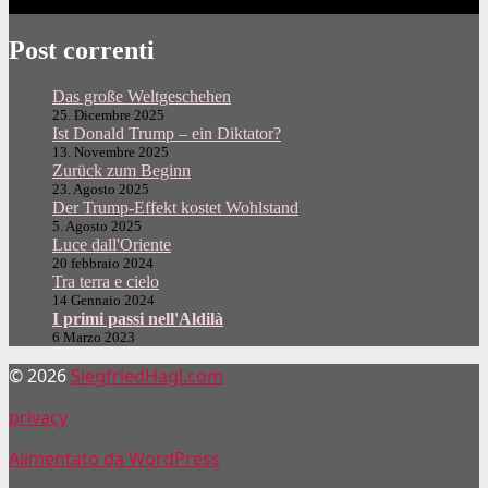
Post correnti
Das große Weltgeschehen
25. Dicembre 2025
Ist Donald Trump – ein Diktator?
13. Novembre 2025
Zurück zum Beginn
23. Agosto 2025
Der Trump-Effekt kostet Wohlstand
5. Agosto 2025
Luce dall'Oriente
20 febbraio 2024
Tra terra e cielo
14 Gennaio 2024
I primi passi nell'Aldilà
6 Marzo 2023
© 2026
SiegfriedHagl.com
privacy
Alimentato da WordPress