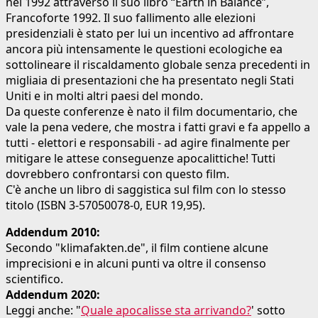
nel 1992 attraverso il suo libro “Earth in Balance”,
Francoforte 1992. Il suo fallimento alle elezioni
presidenziali è stato per lui un incentivo ad affrontare
ancora più intensamente le questioni ecologiche ea
sottolineare il riscaldamento globale senza precedenti in
migliaia di presentazioni che ha presentato negli Stati
Uniti e in molti altri paesi del mondo.
Da queste conferenze è nato il film documentario, che
vale la pena vedere, che mostra i fatti gravi e fa appello a
tutti - elettori e responsabili - ad agire finalmente per
mitigare le attese conseguenze apocalittiche! Tutti
dovrebbero confrontarsi con questo film.
C'è anche un libro di saggistica sul film con lo stesso
titolo (ISBN 3-57050078-0, EUR 19,95).
Addendum 2010:
Secondo "klimafakten.de", il film contiene alcune
imprecisioni e in alcuni punti va oltre il consenso
scientifico.
Addendum 2020:
Leggi anche: "
Quale apocalisse sta arrivando?
' sotto