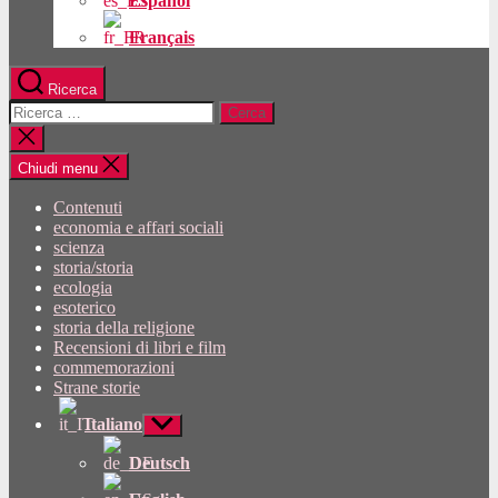
Español
Français
Ricerca
Cercare:
Chiudi
la
ricerca
Chiudi menu
Contenuti
economia e affari sociali
scienza
storia/storia
ecologia
esoterico
storia della religione
Recensioni di libri e film
commemorazioni
Strane storie
Italiano
Mostra
sottomenu
Deutsch