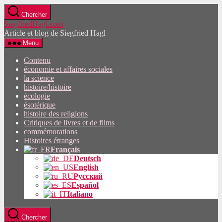
Passez
Chercher
directement
SiegfriedHagl.com
au
Article et blog de Siegfried Hagl
contenu
Menu
Contenu
économie et affaires sociales
la science
histoire/histoire
écologie
ésotérique
histoire des religions
Critiques de livres et de films
commémorations
Histoires étranges
Français
Deutsch
English
Русский
Español
Italiano
Chercher