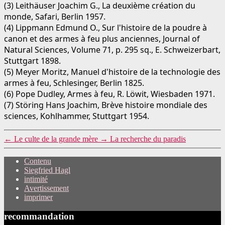
(3) Leithäuser Joachim G., La deuxième création du
monde, Safari, Berlin 1957.
(4) Lippmann Edmund O., Sur l'histoire de la poudre à
canon et des armes à feu plus anciennes, Journal of
Natural Sciences, Volume 71, p. 295 sq., E. Schweizerbart,
Stuttgart 1898.
(5) Meyer Moritz, Manuel d'histoire de la technologie des
armes à feu, Schlesinger, Berlin 1825.
(6) Pope Dudley, Armes à feu, R. Löwit, Wiesbaden 1971.
(7) Störing Hans Joachim, Brève histoire mondiale des
sciences, Kohlhammer, Stuttgart 1954.
←
Le culte de la grande mère
→
La recherche du paradis
Contenu
Siegfried Hagl
intimité
Avertissement
imprimer
recommandation