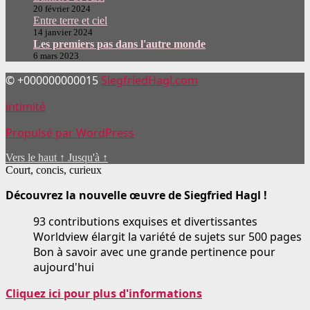
20 février 2024
Entre terre et ciel
14 janvier 2024
Les premiers pas dans l'autre monde
6 mars 2023
© +000000000015
SiegfriedHagl.com
intimité
Propulsé par WordPress
Vers le haut
↑
Jusqu'à
↑
Court, concis, curieux
Découvrez la nouvelle œuvre de Siegfried Hagl !
93 contributions exquises et divertissantes
Worldview élargit la variété de sujets sur 500 pages
Bon à savoir avec une grande pertinence pour
aujourd'hui
Cliquez ici pour plus d'informations