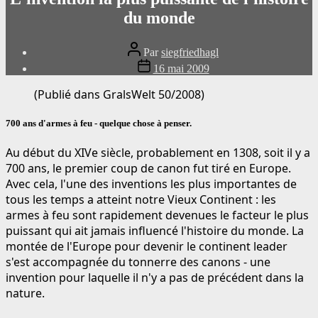
du monde
Auteur
Par
siegfriedhagl
du
Date
16 mai 2009
message
de
publication
(Publié dans GralsWelt 50/2008)
700 ans d'armes à feu - quelque chose à penser.
Au début du XIVe siècle, probablement en 1308, soit il y a
700 ans, le premier coup de canon fut tiré en Europe.
Avec cela, l'une des inventions les plus importantes de
tous les temps a atteint notre Vieux Continent : les
armes à feu sont rapidement devenues le facteur le plus
puissant qui ait jamais influencé l'histoire du monde. La
montée de l'Europe pour devenir le continent leader
s'est accompagnée du tonnerre des canons - une
invention pour laquelle il n'y a pas de précédent dans la
nature.