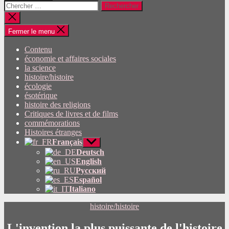
Rechercher:
Fermer
la
recherche
Fermer le menu
Contenu
économie et affaires sociales
la science
histoire/histoire
écologie
ésotérique
histoire des religions
Critiques de livres et de films
commémorations
Histoires étranges
Français
Afficher
le
Deutsch
sous-
English
menu
Русский
Español
Italiano
Catégories
histoire/histoire
L'invention la plus puissante de l'histoire