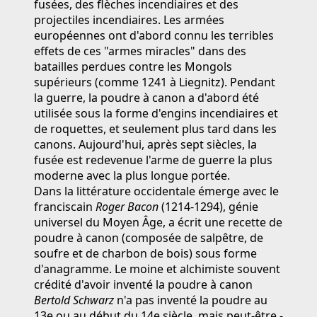
fusées, des flèches incendiaires et des
projectiles incendiaires. Les armées
européennes ont d'abord connu les terribles
effets de ces "armes miracles" dans des
batailles perdues contre les Mongols
supérieurs (comme 1241 à Liegnitz). Pendant
la guerre, la poudre à canon a d'abord été
utilisée sous la forme d'engins incendiaires et
de roquettes, et seulement plus tard dans les
canons. Aujourd'hui, après sept siècles, la
fusée est redevenue l'arme de guerre la plus
moderne avec la plus longue portée.
Dans la littérature occidentale émerge avec le
franciscain
Roger Bacon
(1214-1294), génie
universel du Moyen Âge, a écrit une recette de
poudre à canon (composée de salpêtre, de
soufre et de charbon de bois) sous forme
d'anagramme. Le moine et alchimiste souvent
crédité d'avoir inventé la poudre à canon
Bertold Schwarz
n'a pas inventé la poudre au
13e ou au début du 14e siècle, mais peut-être -