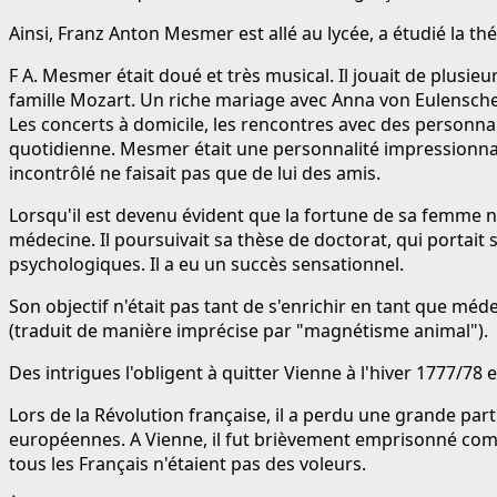
Ainsi, Franz Anton Mesmer est allé au lycée, a étudié la t
F A. Mesmer était doué et très musical. Il jouait de plusi
famille Mozart. Un riche mariage avec Anna von Eulensche
Les concerts à domicile, les rencontres avec des personnali
quotidienne. Mesmer était une personnalité impressionna
incontrôlé ne faisait pas que de lui des amis.
Lorsqu'il est devenu évident que la fortune de sa femme n
médecine. Il poursuivait sa thèse de doctorat, qui portait
psychologiques. Il a eu un succès sensationnel.
Son objectif n'était pas tant de s'enrichir en tant que mé
(traduit de manière imprécise par "magnétisme animal").
Des intrigues l'obligent à quitter Vienne à l'hiver 1777/78 e
Lors de la Révolution française, il a perdu une grande parti
européennes. A Vienne, il fut brièvement emprisonné comme
tous les Français n'étaient pas des voleurs.