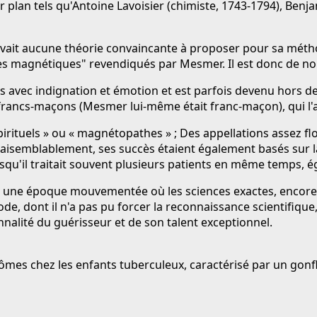
plan tels qu'Antoine Lavoisier (chimiste, 1743-1794), Benj
avait aucune théorie convaincante à proposer pour sa métho
ides magnétiques" revendiqués par Mesmer. Il est donc de n
s avec indignation et émotion et est parfois devenu hors de p
s francs-maçons (Mesmer lui-même était franc-maçon), qui l'
irituels » ou « magnétopathes » ; Des appellations assez fl
raisemblablement, ses succès étaient également basés sur 
qu'il traitait souvent plusieurs patients en même temps, 
 une époque mouvementée où les sciences exactes, encore jeu
de, dont il n'a pas pu forcer la reconnaissance scientifique,
alité du guérisseur et de son talent exceptionnel.
tômes chez les enfants tuberculeux, caractérisé par un go