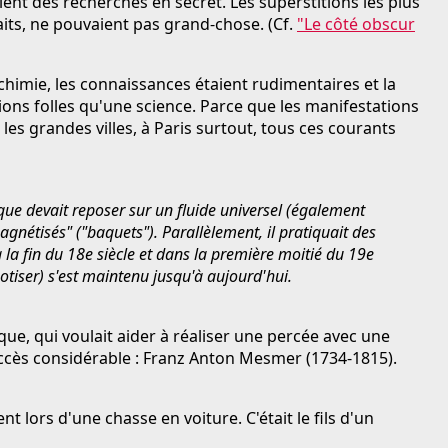
aient des recherches en secret. Les superstitions les plus
aits, ne pouvaient pas grand-chose. (Cf.
"Le côté obscur
mie, les connaissances étaient rudimentaires et la
ns folles qu'une science. Parce que les manifestations
 les grandes villes, à Paris surtout, tous ces courants
ue devait reposer sur un fluide universel (également
nétisés" ("baquets"). Parallèlement, il pratiquait des
a fin du 18e siècle et dans la première moitié du 19e
otiser) s'est maintenu jusqu'à aujourd'hui.
oque, qui voulait aider à réaliser une percée avec une
ccès considérable : Franz Anton Mesmer (1734-1815).
lors d'une chasse en voiture. C'était le fils d'un