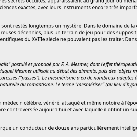
'autres secrets occultes, apparaissaient au grand jour ou men
sciences exactes, avec leurs instruments encore très imparf
 restés longtemps un mystère. Dans le domaine de la chi
uses décennies, plus un terrain de jeu pour des suppositio
entifiques du XVIIIe siècle ne pouvaient pas les traiter. Dans
s" postulé et propagé par F. A. Mesmer, dont l'effet thérapeutiq
uel Mesmer utilisait au début des aimants, puis des "objets mag
caresses ("passes"). Le mesmérisme a eu de nombreux adeptes à l
ie naturelle du romantisme. Le terme "mesmériser" (au lieu d'hypn
 d'un médecin célèbre, vénéré, attaqué et même notoire à l'ép
 controversée aujourd'hui et avec laquelle il obtint un su
ue un conducteur de douze ans particulièrement intelligent 