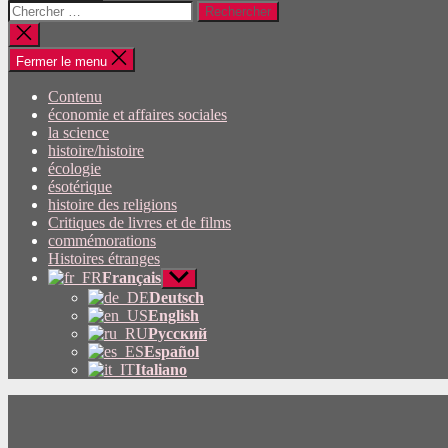
Rechercher:
Fermer
la
recherche
Fermer le menu
Contenu
économie et affaires sociales
la science
histoire/histoire
écologie
ésotérique
histoire des religions
Critiques de livres et de films
commémorations
Histoires étranges
Français
Afficher
le
Deutsch
sous-
English
menu
Русский
Español
Italiano