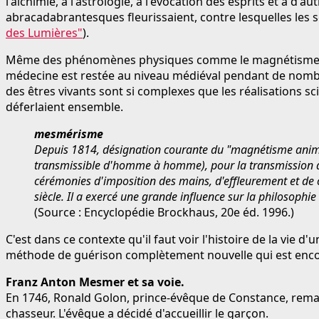
l'alchimie, à l'astrologie, à l'évocation des esprits et à d
abracadabrantesques fleurissaient, contre lesquelles les 
des Lumières"
).
Même des phénomènes physiques comme le magnétisme sont
médecine est restée au niveau médiéval pendant de nombre
des êtres vivants sont si complexes que les réalisations sci
déferlaient ensemble.
mesmérisme
Depuis 1814, désignation courante du "magnétisme animali
transmissible d'homme à homme), pour la transmission duq
cérémonies d'imposition des mains, d'effleurement et de 
siècle. Il a exercé une grande influence sur la philosoph
(Source : Encyclopédie Brockhaus, 20e éd. 1996.)
C'est dans ce contexte qu'il faut voir l'histoire de la vie
méthode de guérison complètement nouvelle qui est encore
Franz Anton Mesmer et sa voie.
En 1746, Ronald Golon, prince-évêque de Constance, remarq
chasseur. L'évêque a décidé d'accueillir le garçon.