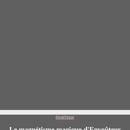
Catégories
ésotérique
Le magnétisme magique d'Envoûteur