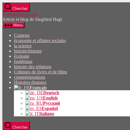
Passez
Chercher
directement
SiegfriedHagl.com
au
Article et blog de Siegfried Hagl
contenu
Menu
Contenu
économie et affaires sociales
la science
histoire/histoire
écologie
ésotérique
histoire des religions
Critiques de livres et de films
commémorations
Histoires étranges
Français
Deutsch
English
Русский
Español
Italiano
Chercher