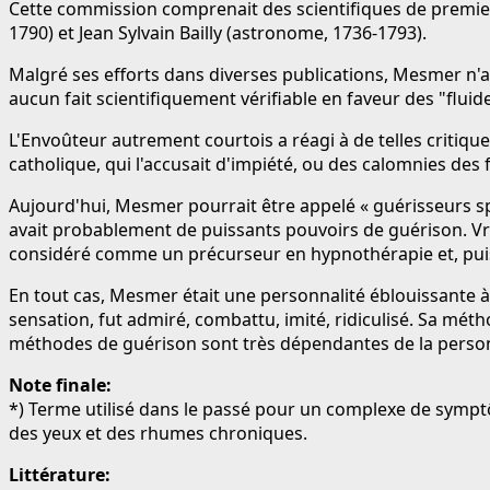
Cette commission comprenait des scientifiques de premier 
1790) et Jean Sylvain Bailly (astronome, 1736-1793).
Malgré ses efforts dans diverses publications, Mesmer n'
aucun fait scientifiquement vérifiable en faveur des "flu
L'Envoûteur autrement courtois a réagi à de telles critique
catholique, qui l'accusait d'impiété, ou des calomnies de
Aujourd'hui, Mesmer pourrait être appelé « guérisseurs sp
avait probablement de puissants pouvoirs de guérison. V
considéré comme un précurseur en hypnothérapie et, puis
En tout cas, Mesmer était une personnalité éblouissante à
sensation, fut admiré, combattu, imité, ridiculisé. Sa métho
méthodes de guérison sont très dépendantes de la personn
Note finale:
*) Terme utilisé dans le passé pour un complexe de symp
des yeux et des rhumes chroniques.
Littérature: