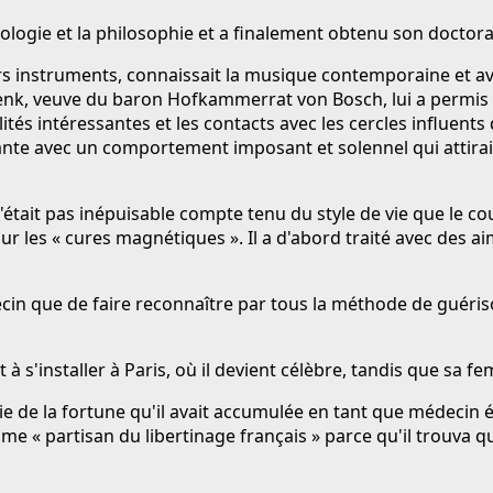
héologie et la philosophie et a finalement obtenu son docto
eurs instruments, connaissait la musique contemporaine et a
nk, veuve du baron Hofkammerrat von Bosch, lui a permis d
tés intéressantes et les contacts avec les cercles influents
nte avec un comportement imposant et solennel qui attirai
'était pas inépuisable compte tenu du style de vie que le 
 sur les « cures magnétiques ». Il a d'abord traité avec des
decin que de faire reconnaître par tous la méthode de guéri
t à s'installer à Paris, où il devient célèbre, tandis que sa 
e de la fortune qu'il avait accumulée en tant que médecin émi
 « partisan du libertinage français » parce qu'il trouva q