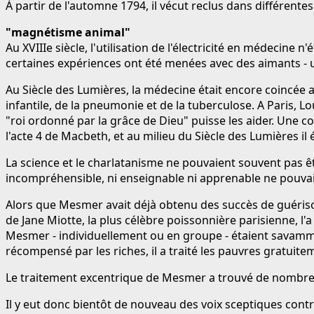
À partir de l'automne 1794, il vécut reclus dans différentes
"magnétisme animal"
Au XVIIIe siècle, l'utilisation de l'électricité en médecine 
certaines expériences ont été menées avec des aimants - 
Au Siècle des Lumières, la médecine était encore coincée a
infantile, de la pneumonie et de la tuberculose. A Paris, L
"roi ordonné par la grâce de Dieu" puisse les aider. Une c
l'acte 4 de Macbeth, et au milieu du Siècle des Lumières il
La science et le charlatanisme ne pouvaient souvent pas ê
incompréhensible, ni enseignable ni apprenable ne pouvait
Alors que Mesmer avait déjà obtenu des succès de guéris
de Jane Miotte, la plus célèbre poissonnière parisienne, l'
Mesmer - individuellement ou en groupe - étaient savamme
récompensé par les riches, il a traité les pauvres gratuitem
Le traitement excentrique de Mesmer a trouvé de nombreux i
Il y eut donc bientôt de nouveau des voix sceptiques con