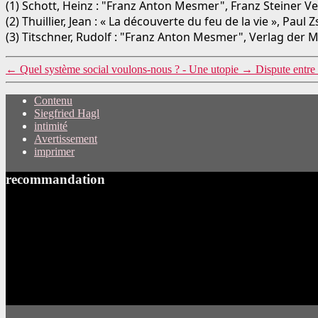
(1) Schott, Heinz : "Franz Anton Mesmer", Franz Steiner Ver
(2) Thuillier, Jean : « La découverte du feu de la vie », Paul
(3) Titschner, Rudolf : "Franz Anton Mesmer", Verlag der
←
Quel système social voulons-nous ? - Une utopie
→
Dispute entre
Contenu
Siegfried Hagl
intimité
Avertissement
imprimer
recommandation