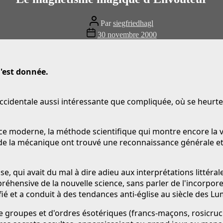
Auteur
Par
siegfriedhagl
du
Date
30 novembre 2000
message
de
publication
'est donnée.
e occidentale aussi intéressante que compliquée, où se heurt
nce moderne, la méthode scientifique qui montre encore la 
 de la mécanique ont trouvé une reconnaissance générale et
ise, qui avait du mal à dire adieu aux interprétations littéral
ensive de la nouvelle science, sans parler de l'incorporer 
sifié et a conduit à des tendances anti-église au siècle des Lu
de groupes et d'ordres ésotériques (francs-maçons, rosicrucie