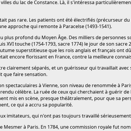
 villes du lac de Constance. Là, il s'intéressa particulièrem
n'était pas rare. Les patients ont été électrifiés (précurseur 
une approche qui remonte à Paracelse (1493-1541).
u plus profond du Moyen Âge. Des milliers de personnes sont 
ouis XVI touche (1754-1793, sacre 1774) le jour de son sacre 
outume superstitieuse que les rois anglais et français ont d
 était encore florissant en France, contre la meilleure conn
tre clairement séparés, et un guérisseur qui travaillait av
 que faire sensation.
on spectaculaires à Vienne, son niveau de renommée à Pari
a rendu célèbre. La ruée de ceux qui cherchaient à guérir de 
nt mis en scène, presque théâtralement, pour que sa person
ent, ce qui a accru sa popularité.
mitateurs, qui n'ont pas toujours travaillé sérieusement et
tre Mesmer à Paris. En 1784, une commission royale fut no