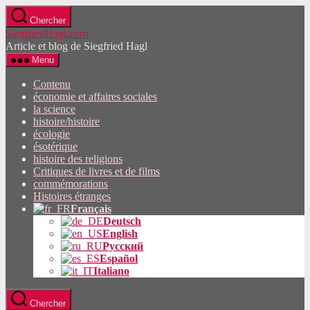
Passez
Chercher
directement
SiegfriedHagl.com
au
Article et blog de Siegfried Hagl
contenu
Menu
Contenu
économie et affaires sociales
la science
histoire/histoire
écologie
ésotérique
histoire des religions
Critiques de livres et de films
commémorations
Histoires étranges
Français
Deutsch
English
Русский
Español
Italiano
Chercher