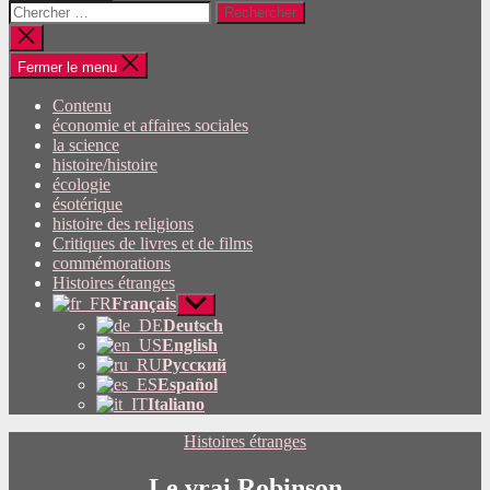
Rechercher:
Fermer
la
recherche
Fermer le menu
Contenu
économie et affaires sociales
la science
histoire/histoire
écologie
ésotérique
histoire des religions
Critiques de livres et de films
commémorations
Histoires étranges
Français
Afficher
le
Deutsch
sous-
English
menu
Русский
Español
Italiano
Catégories
Histoires étranges
Le vrai Robinson