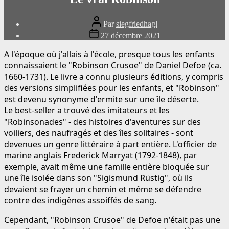
Auteur
Par
siegfriedhagl
du
Date
27 décembre 2021
message
de
publication
A l'époque où j'allais à l'école, presque tous les enfants
connaissaient le "Robinson Crusoe" de Daniel Defoe (ca.
1660-1731). Le livre a connu plusieurs éditions, y compris
des versions simplifiées pour les enfants, et "Robinson"
est devenu synonyme d'ermite sur une île déserte.
Le best-seller a trouvé des imitateurs et les
"Robinsonades" - des histoires d'aventures sur des
voiliers, des naufragés et des îles solitaires - sont
devenues un genre littéraire à part entière. L'officier de
marine anglais Frederick Marryat (1792-1848), par
exemple, avait même une famille entière bloquée sur
une île isolée dans son "Sigismund Rüstig", où ils
devaient se frayer un chemin et même se défendre
contre des indigènes assoiffés de sang.
Cependant, "Robinson Crusoe" de Defoe n'était pas une