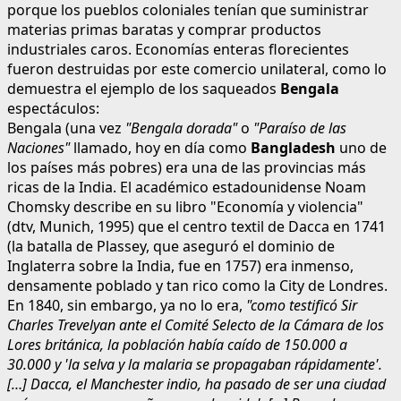
porque los pueblos coloniales tenían que suministrar
materias primas baratas y comprar productos
industriales caros. Economías enteras florecientes
fueron destruidas por este comercio unilateral, como lo
demuestra el ejemplo de los saqueados
Bengala
espectáculos:
Bengala (una vez
"Bengala dorada"
o
"Paraíso de las
Naciones"
llamado, hoy en día como
Bangladesh
uno de
los países más pobres) era una de las provincias más
ricas de la India. El académico estadounidense Noam
Chomsky describe en su libro "Economía y violencia"
(dtv, Munich, 1995) que el centro textil de Dacca en 1741
(la batalla de Plassey, que aseguró el dominio de
Inglaterra sobre la India, fue en 1757) era inmenso,
densamente poblado y tan rico como la City de Londres.
En 1840, sin embargo, ya no lo era,
"como testificó Sir
Charles Trevelyan ante el Comité Selecto de la Cámara de los
Lores británica, la población había caído de 150.000 a
30.000 y 'la selva y la malaria se propagaban rápidamente'.
[…] Dacca, el Manchester indio, ha pasado de ser una ciudad