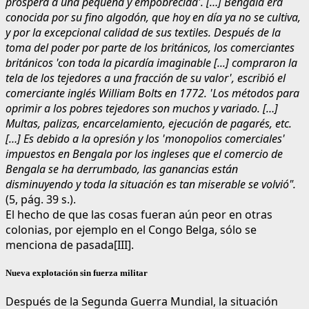
próspera a una pequeña y empobrecida'. […] Bengala era
conocida por su fino algodón, que hoy en día ya no se cultiva,
y por la excepcional calidad de sus textiles. Después de la
toma del poder por parte de los británicos, los comerciantes
británicos 'con toda la picardía imaginable [...] compraron la
tela de los tejedores a una fracción de su valor', escribió el
comerciante inglés William Bolts en 1772. 'Los métodos para
oprimir a los pobres tejedores son muchos y variado. […]
Multas, palizas, encarcelamiento, ejecución de pagarés, etc.
[…] Es debido a la opresión y los 'monopolios comerciales'
impuestos en Bengala por los ingleses que el comercio de
Bengala se ha derrumbado, las ganancias están
disminuyendo y toda la situación es tan miserable se volvió".
(5, pág. 39 s.).
El hecho de que las cosas fueran aún peor en otras
colonias, por ejemplo en el Congo Belga, sólo se
menciona de pasada[III].
Nueva explotación sin fuerza militar
Después de la Segunda Guerra Mundial, la situación