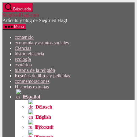
Saltar
Búsqueda
al
SiegfriedHagl.com
contenido
Artículo y blog de Siegfried Hagl
Menú
contenido
economía y asuntos sociales
Ciencias
historia/historia
ecología
esotérico
historia de la religión
Reseñas de libros y películas
conmemoraciones
Historias extrañas
Español
Deutsch
English
Русский