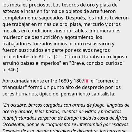
los metales preciosos. Los tesoros de oro y plata de
aztecas e incas en forma de objetos de arte fueron
completamente saqueados. Después, los indios tuvieron
que trabajar en minas de oro, plata, mercurio y otros
metales en condiciones insoportables. Innumerables
murieron de desnutrición y agotamiento; los
trabajadores forzados indios pronto escasearon y
fueron sustituidos en parte por esclavos negros
procedentes de África. (Cf. "Cómo el fanatismo religioso
arruinó países e imperios" en "Breve, conciso, curioso"
p. 346 ).
Aproximadamente entre 1680 y 1807
[ii]
el "comercio
triangular" formó un punto alto de desprecio por los
seres humanos, típico del pensamiento capitalista:
“En octubre, barcos cargados con armas de fuego, lingotes de
acero y bronce, telas bastas, cuentas de vidrio y productos
manufacturados zarparon de Europa hacia la costa de África
Occidental, donde el cargamento se intercambió por esclavos.
Después de eso, desde principios de diciembre, los barcos se