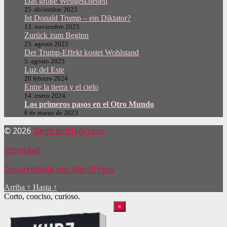
Das große Weltgeschehen
25. diciembre 2025
Ist Donald Trump – ein Diktator?
13. noviembre 2025
Zurück zum Beginn
23. agosto 2025
Der Trump-Effekt kostet Wohlstand
5. agosto 2025
Luz del Este
20 febrero 2024
Entre la tierra y el cielo
14. enero 2024
Los primeros pasos en el Otro Mundo
6 de marzo de 2023
© 2026
SiegfriedHagl.com
intimidad
Desarrollado por WordPress
Arriba
↑
Hasta
↑
Corto, conciso, curioso.
×