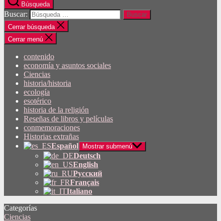
Búsqueda
Buscar:
Cerrar búsqueda
Cerrar menú
contenido
economía y asuntos sociales
Ciencias
historia/historia
ecología
esotérico
historia de la religión
Reseñas de libros y películas
conmemoraciones
Historias extrañas
Español
Mostrar submenú
Deutsch
English
Русский
Français
Italiano
Categorías
Ciencias