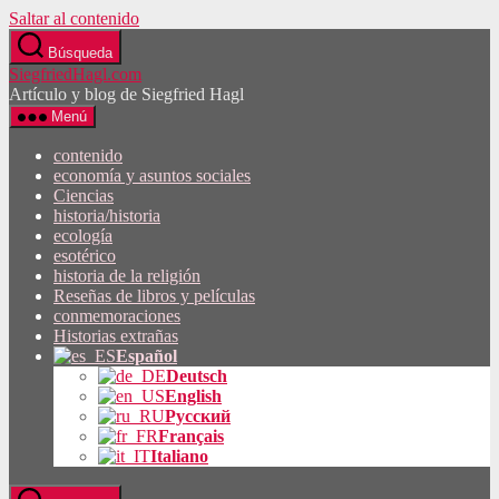
Saltar al contenido
Búsqueda
SiegfriedHagl.com
Artículo y blog de Siegfried Hagl
Menú
contenido
economía y asuntos sociales
Ciencias
historia/historia
ecología
esotérico
historia de la religión
Reseñas de libros y películas
conmemoraciones
Historias extrañas
Español
Deutsch
English
Русский
Français
Italiano