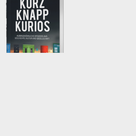
¡Descubre la nueva obra de Siegfried Hagl!
93 contribuciones exquisitas y entretenidas
Cosmovisión que amplía la variedad de temas en
500 páginas
Vale la pena saber con alta relevancia para hoy