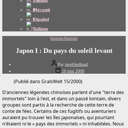
English
Русский
Español
Italiano
Catégories
histoire/histoire
Japon I : Du pays du soleil levant
Auteur
Par
siegfriedhagl
du
Date
10 mai 2009
message
de
publication
(Publié dans GralsWelt 15/2000)
D'anciennes légendes chinoises parlent d'une "terre des
immortels" loin à l'est, et dans un passé lointain, divers
groupes sont partis à la recherche de cette terre de
conte de fées. Certains de ces fugitifs ou aventuriers
auraient pu trouver les îles japonaises, qui pourtant
n'étaient ni le « pays des immortels » ni inhabitées. Nous