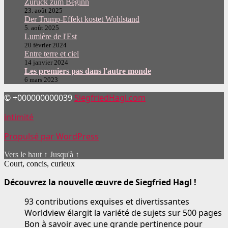
Zurück zum Beginn
23. août 2025
Der Trump-Effekt kostet Wohlstand
5. août 2025
Lumière de l'Est
20 février 2024
Entre terre et ciel
14 janvier 2024
Les premiers pas dans l'autre monde
6 mars 2023
© +000000000039
SiegfriedHagl.com
intimité
Propulsé par WordPress
Vers le haut
↑
Jusqu'à
↑
Court, concis, curieux
Découvrez la nouvelle œuvre de Siegfried Hagl !
93 contributions exquises et divertissantes
Worldview élargit la variété de sujets sur 500 pages
Bon à savoir avec une grande pertinence pour