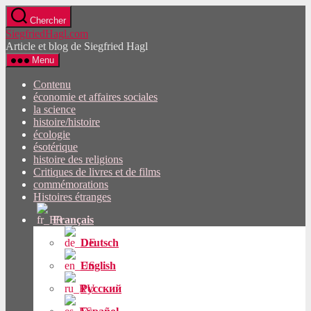
Passez
Chercher
directement
SiegfriedHagl.com
au
Article et blog de Siegfried Hagl
contenu
Menu
Contenu
économie et affaires sociales
la science
histoire/histoire
écologie
ésotérique
histoire des religions
Critiques de livres et de films
commémorations
Histoires étranges
Français
Deutsch
English
Русский