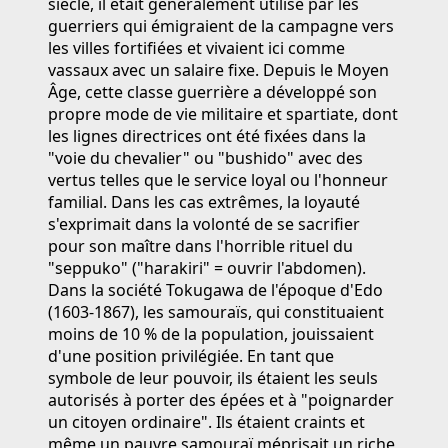
siècle, il était généralement utilisé par les
guerriers qui émigraient de la campagne vers
les villes fortifiées et vivaient ici comme
vassaux avec un salaire fixe. Depuis le Moyen
Âge, cette classe guerrière a développé son
propre mode de vie militaire et spartiate, dont
les lignes directrices ont été fixées dans la
"voie du chevalier" ou "bushido" avec des
vertus telles que le service loyal ou l'honneur
familial. Dans les cas extrêmes, la loyauté
s'exprimait dans la volonté de se sacrifier
pour son maître dans l'horrible rituel du
"seppuko" ("harakiri" = ouvrir l'abdomen).
Dans la société Tokugawa de l'époque d'Edo
(1603-1867), les samouraïs, qui constituaient
moins de 10 % de la population, jouissaient
d'une position privilégiée. En tant que
symbole de leur pouvoir, ils étaient les seuls
autorisés à porter des épées et à "poignarder
un citoyen ordinaire". Ils étaient craints et
même un pauvre samouraï méprisait un riche