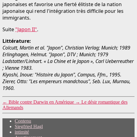
japonaises et favorise une fierté élitiste de la nation
japonaise qui rend l'intégration très difficile pour les
immigrants.
Suite
"Japon II"
.
Littérature:
Colcutt, Martin et al. "Japon", Christian Verlag; Munich; 1989
Erlinghagen, Helmut. "Japon", DTV ; Munich; 1979
Ladstatter/Linhart. « La Chine et le Japon », Carl Ueberreuther
; Vienne 1983.
Kiyoshi, Inoue: "Histoire du Japon", Campus, Ffm., 1995.
Zierer, Otto: "Les empereurs mandchous", Seb. Lux, Murnau,
1960.
←
Bible contre Darwin en Amérique
→
Le désir romantique des
Allemands
Contenu
Siegfried Hagl
intimité