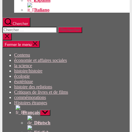
Español
Italiano
Chercher
Rechercher:
Fermer
la
recherche
Fermer le menu
Contenu
économie et affaires sociales
la science
histoire/histoire
écologie
ésotérique
histoire des religions
Critiques de livres et de films
commémorations
Histoires étranges
Français
Afficher
le
sous-
Deutsch
menu