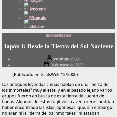
English
Русский
Français
Italiano
Categorías
historia/historia
Japón I: Desde la Tierra del Sol Naciente
Publicar
por
siegfriedhagl
autor
Fecha
10 de mayo de 2009
de
publicación
(Publicado en GralsWelt 15/2000)
Las antiguas leyendas chinas hablan de una "tierra de
los inmortales" muy al este, y en el pasado lejano varios
grupos fueron en busca de esta tierra de cuento de
hadas. Algunos de estos fugitivos o aventureros podrían
haber encontrado las islas japonesas, que, sin embargo,
no eran ni la "tierra de los inmortales" ni estaban