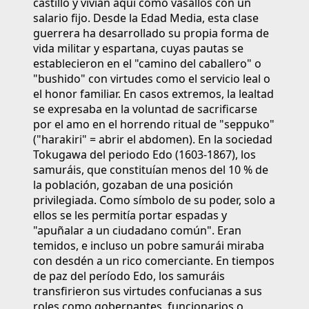
castillo y vivían aquí como vasallos con un
salario fijo. Desde la Edad Media, esta clase
guerrera ha desarrollado su propia forma de
vida militar y espartana, cuyas pautas se
establecieron en el "camino del caballero" o
"bushido" con virtudes como el servicio leal o
el honor familiar. En casos extremos, la lealtad
se expresaba en la voluntad de sacrificarse
por el amo en el horrendo ritual de "seppuko"
("harakiri" = abrir el abdomen). En la sociedad
Tokugawa del periodo Edo (1603-1867), los
samuráis, que constituían menos del 10 % de
la población, gozaban de una posición
privilegiada. Como símbolo de su poder, solo a
ellos se les permitía portar espadas y
"apuñalar a un ciudadano común". Eran
temidos, e incluso un pobre samurái miraba
con desdén a un rico comerciante. En tiempos
de paz del período Edo, los samuráis
transfirieron sus virtudes confucianas a sus
roles como gobernantes, funcionarios o