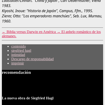
Ladstatter/Linhart. "China y Japón", Carl Ueberreuther; Viena
1983.
Kiyoshi, Inoue: "Historia de Japón", Campus, Ffm., 1995.
Zierer, Otto: "Los emperadores manchúes", Seb. Lux, Murnau,
1960.
←
Biblia versus Darwin en América
→
El anhelo romántico de los
alemanes.
contenido
siegfried hagl
intimidad
Descargo de responsabilidad
imprimir
recomendación
La nueva obra de Siegfried Hagl