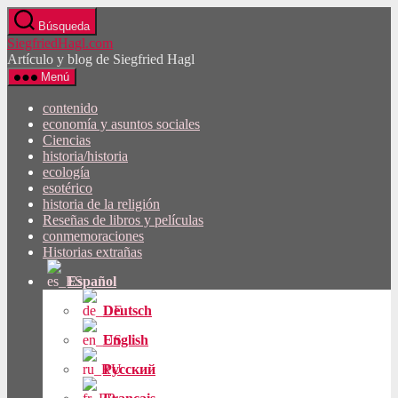
Saltar
Búsqueda
al
SiegfriedHagl.com
contenido
Artículo y blog de Siegfried Hagl
Menú
contenido
economía y asuntos sociales
Ciencias
historia/historia
ecología
esotérico
historia de la religión
Reseñas de libros y películas
conmemoraciones
Historias extrañas
Español
Deutsch
English
Русский