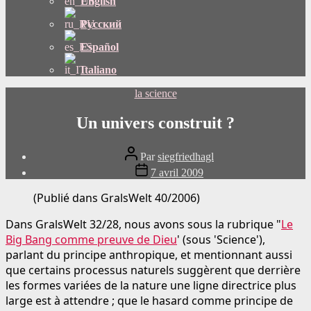
English
Русский
Español
Italiano
Catégories
la science
Un univers construit ?
Auteur
Par
siegfriedhagl
du
Date
7 avril 2009
message
de
publication
(Publié dans GralsWelt 40/2006)
Dans GralsWelt 32/28, nous avons sous la rubrique "
Le
Big Bang comme preuve de Dieu
' (sous 'Science'),
parlant du principe anthropique, et mentionnant aussi
que certains processus naturels suggèrent que derrière
les formes variées de la nature une ligne directrice plus
large est à attendre ; que le hasard comme principe de