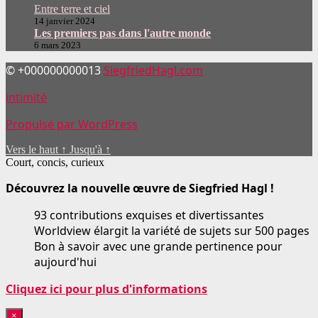
Entre terre et ciel
14 janvier 2024
Les premiers pas dans l'autre monde
6 mars 2023
© +000000000013
SiegfriedHagl.com
intimité
Propulsé par WordPress
Vers le haut
↑
Jusqu'à
↑
Court, concis, curieux
Découvrez la nouvelle œuvre de Siegfried Hagl !
93 contributions exquises et divertissantes
Worldview élargit la variété de sujets sur 500 pages
Bon à savoir avec une grande pertinence pour
aujourd'hui
Cliquez ici pour plus d'informations
×