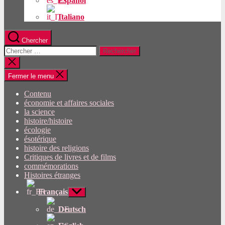
Español
Italiano
Chercher
Rechercher:
Fermer
la
recherche
Fermer le menu
Contenu
économie et affaires sociales
la science
histoire/histoire
écologie
ésotérique
histoire des religions
Critiques de livres et de films
commémorations
Histoires étranges
Français
Afficher
le
sous-
Deutsch
menu