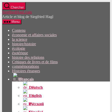
Passez
Chercher
directement
SiegfriedHagl.com
au
Article et blog de Siegfried Hagl
contenu
Menu
Contenu
économie et affaires sociales
la science
histoire/histoire
écologie
ésotérique
histoire des religions
Critiques de livres et de films
commémorations
Histoires étranges
Français
Deutsch
English
Русский