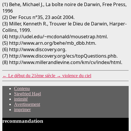
(1) Behe, Michael J., La boîte noire de Darwin, Free Press,
1996
(2) Der Focus n°35, 23 août 2004.
(3) Miller, Kenneth R., Trouver le Dieu de Darwin, Harper-
Collins, 1999.
(4) http://udel.edu/~mcdonald/mousetrap.html.
(5) http://www.arn.org/behe/mb_dbb.htm.
(6) http://www.discovery.org.
(7) http://www.discovery.org/ecs/topQuestions.phb.
(8) http://www.millerandlevine.com/km/cv/index/html.
←
Le début du 21ème siècle
→
violence du ciel
Contenu
Siegfried Hagl
intimité
Avertissement
imprimer
recommandation