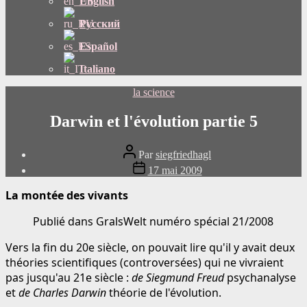
English
Русский
Español
Italiano
Catégories
la science
Darwin et l'évolution partie 5
Auteur
Par
siegfriedhagl
du
Date
17 mai 2009
message
de
publication
La montée des vivants
Publié dans GralsWelt numéro spécial 21/2008
Vers la fin du 20e siècle, on pouvait lire qu'il y avait deux
théories scientifiques (controversées) qui ne vivraient
pas jusqu'au 21e siècle :
de Siegmund Freud
psychanalyse
et
de Charles Darwin
théorie de l'évolution.