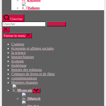
Español
Italiano
Chercher
Rechercher:
Fermer
la
recherche
Fermer le menu
Contenu
économie et affaires sociales
la science
histoire/histoire
écologie
ésotérique
histoire des religions
Critiques de livres et de films
commémorations
Histoires étranges
Français
Afficher
le
sous-
Deutsch
menu