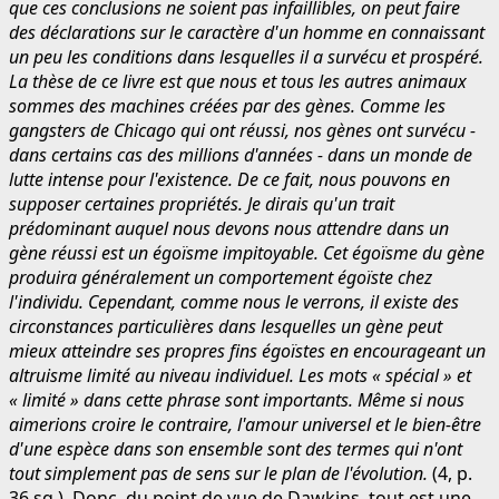
que ces conclusions ne soient pas infaillibles, on peut faire
des déclarations sur le caractère d'un homme en connaissant
un peu les conditions dans lesquelles il a survécu et prospéré.
La thèse de ce livre est que nous et tous les autres animaux
sommes des machines créées par des gènes. Comme les
gangsters de Chicago qui ont réussi, nos gènes ont survécu -
dans certains cas des millions d'années - dans un monde de
lutte intense pour l'existence. De ce fait, nous pouvons en
supposer certaines propriétés. Je dirais qu'un trait
prédominant auquel nous devons nous attendre dans un
gène réussi est un égoïsme impitoyable. Cet égoïsme du gène
produira généralement un comportement égoïste chez
l'individu. Cependant, comme nous le verrons, il existe des
circonstances particulières dans lesquelles un gène peut
mieux atteindre ses propres fins égoïstes en encourageant un
altruisme limité au niveau individuel. Les mots « spécial » et
« limité » dans cette phrase sont importants. Même si nous
aimerions croire le contraire, l'amour universel et le bien-être
d'une espèce dans son ensemble sont des termes qui n'ont
tout simplement pas de sens sur le plan de l'évolution.
(4, p.
36 sq.). Donc, du point de vue de Dawkins, tout est une