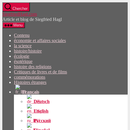
Passez
Chercher
directement
SiegfriedHagl.com
au
Article et blog de Siegfried Hagl
contenu
Menu
Contenu
économie et affaires sociales
la science
histoire/histoire
écologie
ésotérique
histoire des religions
Critiques de livres et de films
commémorations
Histoires étranges
Français
Deutsch
English
Русский