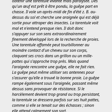
obtenir une tarentule vivante mais paralysée. Dès
qu'un œuf est prêt à être pondu, la guêpe part en
chasse. Il vole un après-midi de fin d'été z. B. au-
dessus du sol et cherche une araignée qui est déjà
sortie pour attraper des insectes. La tarentule voit
mal et n'entend presque rien. Il doit donc
s'appuyer sur son sens extraordinairement
finement développé lors de la recherche de proies.
Une tarentule affamée peut tourbillonner au
moindre contact d'un cheveu sur son corps,
claquant ses crocs dans un grillon ou un mille-
pattes qui s'approche trop près. Mais quand
l'araignée rencontre une guêpe, elle ne fait rien.
La guêpe peut même utiliser ses antennes pour
s'assurer qu'elle a trouvé la bonne proie. La guêpe
rampe également sous l'araignée, passant même
dessus sans provoquer de résistance. Si le
harcèlement devient trop grand ou trop persistant,
la tarentule se dressera parfois sur ses huit pattes,
comme si elle se tenait sur des échasses ; sinon
elle attend calmement son sort.