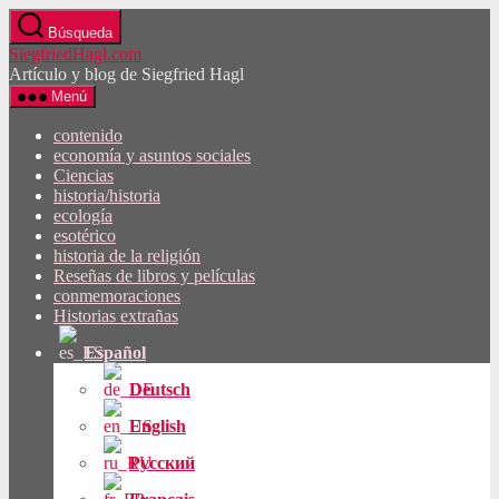
Saltar
Búsqueda
al
SiegfriedHagl.com
contenido
Artículo y blog de Siegfried Hagl
Menú
contenido
economía y asuntos sociales
Ciencias
historia/historia
ecología
esotérico
historia de la religión
Reseñas de libros y películas
conmemoraciones
Historias extrañas
Español
Deutsch
English
Русский