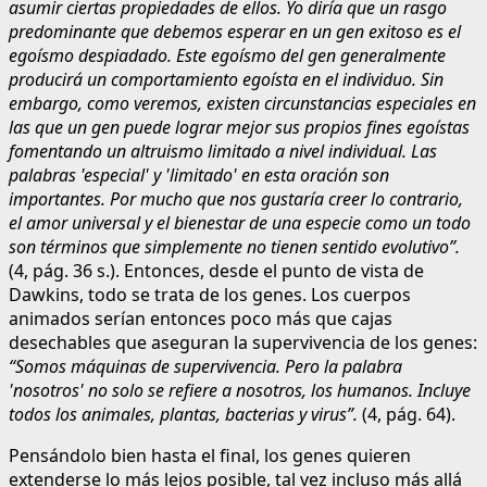
asumir ciertas propiedades de ellos. Yo diría que un rasgo
predominante que debemos esperar en un gen exitoso es el
egoísmo despiadado. Este egoísmo del gen generalmente
producirá un comportamiento egoísta en el individuo. Sin
embargo, como veremos, existen circunstancias especiales en
las que un gen puede lograr mejor sus propios fines egoístas
fomentando un altruismo limitado a nivel individual. Las
palabras 'especial' y 'limitado' en esta oración son
importantes. Por mucho que nos gustaría creer lo contrario,
el amor universal y el bienestar de una especie como un todo
son términos que simplemente no tienen sentido evolutivo”.
(4, pág. 36 s.). Entonces, desde el punto de vista de
Dawkins, todo se trata de los genes. Los cuerpos
animados serían entonces poco más que cajas
desechables que aseguran la supervivencia de los genes:
“Somos máquinas de supervivencia. Pero la palabra
'nosotros' no solo se refiere a nosotros, los humanos. Incluye
todos los animales, plantas, bacterias y virus”.
(4, pág. 64).
Pensándolo bien hasta el final, los genes quieren
extenderse lo más lejos posible, tal vez incluso más allá