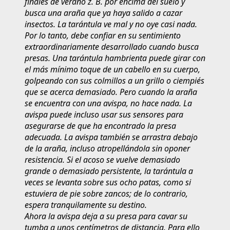
finales de verano z. B. por encima del suelo y
busca una araña que ya haya salido a cazar
insectos. La tarántula ve mal y no oye casi nada.
Por lo tanto, debe confiar en su sentimiento
extraordinariamente desarrollado cuando busca
presas. Una tarántula hambrienta puede girar con
el más mínimo toque de un cabello en su cuerpo,
golpeando con sus colmillos a un grillo o ciempiés
que se acerca demasiado. Pero cuando la araña
se encuentra con una avispa, no hace nada. La
avispa puede incluso usar sus sensores para
asegurarse de que ha encontrado la presa
adecuada. La avispa también se arrastra debajo
de la araña, incluso atropellándola sin oponer
resistencia. Si el acoso se vuelve demasiado
grande o demasiado persistente, la tarántula a
veces se levanta sobre sus ocho patas, como si
estuviera de pie sobre zancos; de lo contrario,
espera tranquilamente su destino.
Ahora la avispa deja a su presa para cavar su
tumba a unos centímetros de distancia. Para ello