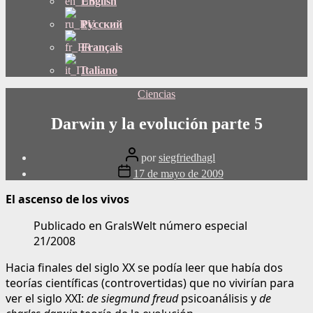
English
Русский
Français
Italiano
Categorías
Ciencias
Darwin y la evolución parte 5
Publicar
por
siegfriedhagl
autor
Fecha
17 de mayo de 2009
de
publicación
El ascenso de los vivos
Publicado en GralsWelt número especial
21/2008
Hacia finales del siglo XX se podía leer que había dos
teorías científicas (controvertidas) que no vivirían para
ver el siglo XXI:
de siegmund freud
psicoanálisis y
de