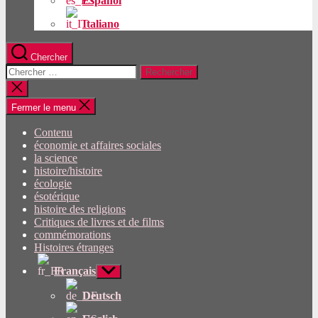
Español
Italiano
Chercher
Rechercher:
Fermer
la
recherche
Fermer le menu
Contenu
économie et affaires sociales
la science
histoire/histoire
écologie
ésotérique
histoire des religions
Critiques de livres et de films
commémorations
Histoires étranges
Français
Afficher
le
sous-
Deutsch
menu