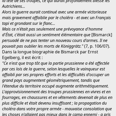
la tête de ses troupes, ce qui aurait profondément blessé les
Autrichiens...
Alors la guerre aurait continué avec une armée victorieuse
mais gravement affaiblie par le choléra - et avec un Français
tapi et grondant sur le flanc...
Mais ce n'était pas seulement une prévoyance d'homme
d'État, c'était aussi un sentiment élémentaire que
[Bismarck]
persuadé de ne pas tenter un nouveau cours d'armes. Il ne
pouvait pas oublier les morts de Königgrätz."
(7, p. 106/07).
Dans la longue biographie de Bismarck par Ernst
Egelberg, il est écrit :
"Ce n'est que trop tôt que la partie prussienne a été affectée
par ces lois de la guerre, selon lesquelles le vainqueur est
affaibli par ses propres efforts et les difficultés d'occuper un
grand pays augmentent géométriquement, tandis que
l'étendue du territoire occupé augmente arithmétiquement.
L'approvisionnement des troupes prussiennes en vivres et en
fourrages, en chaussures et en vêtements devenait de plus en
plus difficile et était devenu insuffisant ; la propagation du
choléra dans votre propre armée - mauvaise consolation que
les choses n'allaient pas mieux dans le camp ennemi - a pris