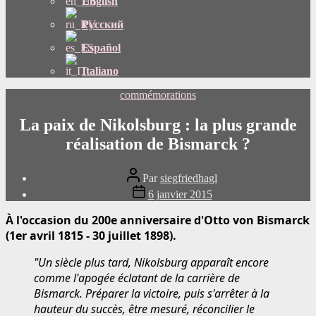
English
Русский
Español
Italiano
Catégories
commémorations
La paix de Nikolsburg : la plus grande
réalisation de Bismarck ?
Auteur
Par
siegfriedhagl
du
Date
6 janvier 2015
message
de
publication
À l'occasion du 200e anniversaire d'Otto von Bismarck
(1er avril 1815 - 30 juillet 1898).
"Un siècle plus tard, Nikolsburg apparaît encore
comme l'apogée éclatant de la carrière de
Bismarck. Préparer la victoire, puis s'arrêter à la
hauteur du succès, être mesuré, réconcilier le