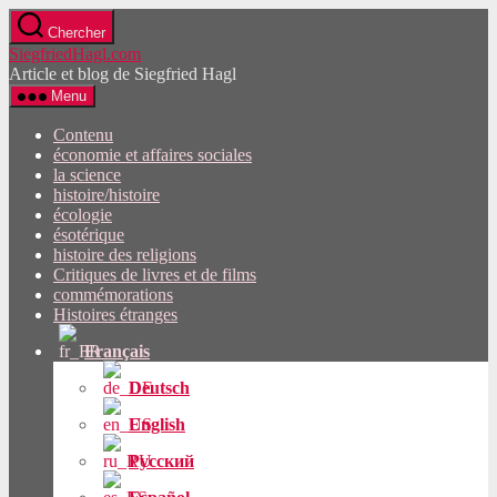
Passez
Chercher
directement
SiegfriedHagl.com
au
Article et blog de Siegfried Hagl
contenu
Menu
Contenu
économie et affaires sociales
la science
histoire/histoire
écologie
ésotérique
histoire des religions
Critiques de livres et de films
commémorations
Histoires étranges
Français
Deutsch
English
Русский