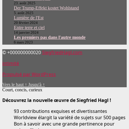
23. août 2025
Der Trump-Effekt kostet Wohlstand
5. août 2025
Lumière de l'Est
20 février 2024
Entre terre et ciel
14 janvier 2024
Les premiers pas dans l'autre monde
6 mars 2023
© +000000000020
SiegfriedHagl.com
intimité
Propulsé par WordPress
Vers le haut
↑
Jusqu'à
↑
Court, concis, curieux
Découvrez la nouvelle œuvre de Siegfried Hagl !
93 contributions exquises et divertissantes
Worldview élargit la variété de sujets sur 500 pages
Bon à savoir avec une grande pertinence pour