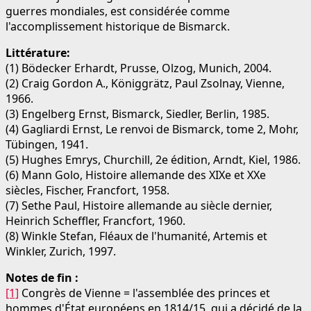
guerres mondiales, est considérée comme
l'accomplissement historique de Bismarck.
Littérature:
(1) Bödecker Erhardt, Prusse, Olzog, Munich, 2004.
(2) Craig Gordon A., Königgrätz, Paul Zsolnay, Vienne,
1966.
(3) Engelberg Ernst, Bismarck, Siedler, Berlin, 1985.
(4) Gagliardi Ernst, Le renvoi de Bismarck, tome 2, Mohr,
Tübingen, 1941.
(5) Hughes Emrys, Churchill, 2e édition, Arndt, Kiel, 1986.
(6) Mann Golo, Histoire allemande des XIXe et XXe
siècles, Fischer, Francfort, 1958.
(7) Sethe Paul, Histoire allemande au siècle dernier,
Heinrich Scheffler, Francfort, 1960.
(8) Winkle Stefan, Fléaux de l'humanité, Artemis et
Winkler, Zurich, 1997.
Notes de fin :
[1]
Congrès de Vienne = l'assemblée des princes et
hommes d'État européens en 1814/15, qui a décidé de la