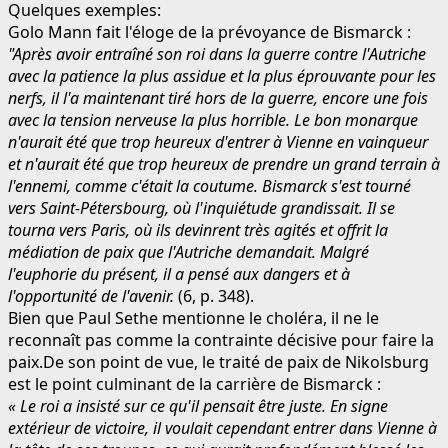
Quelques exemples:
Golo Mann fait l'éloge de la prévoyance de Bismarck :
"Après avoir entraîné son roi dans la guerre contre l'Autriche
avec la patience la plus assidue et la plus éprouvante pour les
nerfs, il l'a maintenant tiré hors de la guerre, encore une fois
avec la tension nerveuse la plus horrible. Le bon monarque
n'aurait été que trop heureux d'entrer à Vienne en vainqueur
et n'aurait été que trop heureux de prendre un grand terrain à
l'ennemi, comme c'était la coutume. Bismarck s'est tourné
vers Saint-Pétersbourg, où l'inquiétude grandissait. Il se
tourna vers Paris, où ils devinrent très agités et offrit la
médiation de paix que l'Autriche demandait. Malgré
l'euphorie du présent, il a pensé aux dangers et à
l'opportunité de l'avenir.
(6, p. 348).
Bien que Paul Sethe mentionne le choléra, il ne le
reconnaît pas comme la contrainte décisive pour faire la
paix.De son point de vue, le traité de paix de Nikolsburg
est le point culminant de la carrière de Bismarck :
« Le roi a insisté sur ce qu'il pensait être juste. En signe
extérieur de victoire, il voulait cependant entrer dans Vienne à