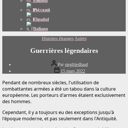
English
Русский
Español
Italiano
Catégories
Histoires étranges
Autres
Guerrières légendaires
Auteur
Par
siegfriedhagl
du
Date
15 mars 2022
message
de
publication
Pendant de nombreux siècles, l'utilisation de
combattantes armées a été un tabou dans la culture
européenne. Les porteurs d'armes étaient exclusivement
des hommes.
Cependant, il y a toujours eu des exceptions jusqu'à
l'époque moderne, et pas seulement dans l'Antiquité.