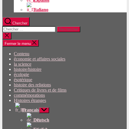
Español
Italiano
Chercher
Rechercher:
Fermer
la
recherche
Fermer le menu
Contenu
économie et affaires sociales
la science
histoire/histoire
écologie
ésotérique
histoire des religions
Critiques de livres et de films
commémorations
Histoires étranges
Français
Afficher
le
sous-
Deutsch
menu