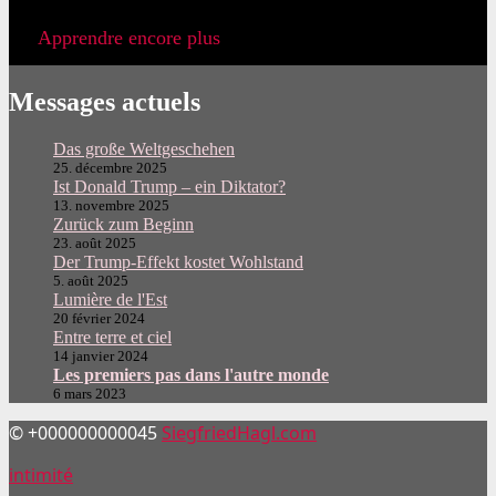
Apprendre encore plus
Messages actuels
Das große Weltgeschehen
25. décembre 2025
Ist Donald Trump – ein Diktator?
13. novembre 2025
Zurück zum Beginn
23. août 2025
Der Trump-Effekt kostet Wohlstand
5. août 2025
Lumière de l'Est
20 février 2024
Entre terre et ciel
14 janvier 2024
Les premiers pas dans l'autre monde
6 mars 2023
© +000000000045
SiegfriedHagl.com
intimité