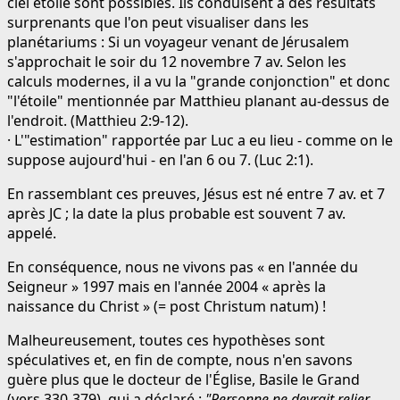
ciel étoilé sont possibles. Ils conduisent à des résultats
surprenants que l'on peut visualiser dans les
planétariums : Si un voyageur venant de Jérusalem
s'approchait le soir du 12 novembre 7 av. Selon les
calculs modernes, il a vu la "grande conjonction" et donc
"l'étoile" mentionnée par Matthieu planant au-dessus de
l'endroit. (Matthieu 2:9-12).
· L'"estimation" rapportée par Luc a eu lieu - comme on le
suppose aujourd'hui - en l'an 6 ou 7. (Luc 2:1).
En rassemblant ces preuves, Jésus est né entre 7 av. et 7
après JC ; la date la plus probable est souvent 7 av.
appelé.
En conséquence, nous ne vivons pas « en l'année du
Seigneur » 1997 mais en l'année 2004 « après la
naissance du Christ » (= post Christum natum) !
Malheureusement, toutes ces hypothèses sont
spéculatives et, en fin de compte, nous n'en savons
guère plus que le docteur de l'Église, Basile le Grand
(vers 330-379), qui a déclaré :
"Personne ne devrait relier