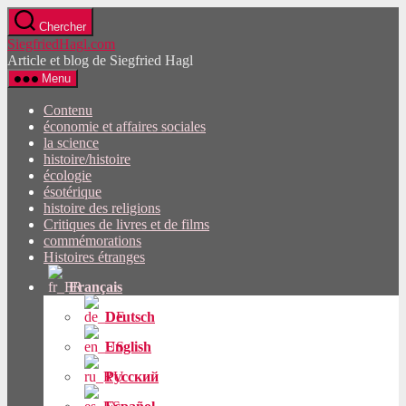
Passez
Chercher
directement
SiegfriedHagl.com
au
Article et blog de Siegfried Hagl
contenu
Menu
Contenu
économie et affaires sociales
la science
histoire/histoire
écologie
ésotérique
histoire des religions
Critiques de livres et de films
commémorations
Histoires étranges
Français
Deutsch
English
Русский