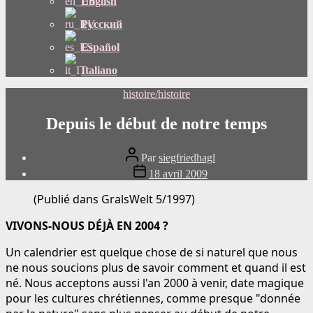
English
Русский
Español
Italiano
Catégories
histoire/histoire
Depuis le début de notre temps
Auteur
Par
siegfriedhagl
du
Date
18 avril 2009
message
de
publication
(Publié dans GralsWelt 5/1997)
VIVONS-NOUS DÉJÀ EN 2004 ?
Un calendrier est quelque chose de si naturel que nous
ne nous soucions plus de savoir comment et quand il est
né. Nous acceptons aussi l'an 2000 à venir, date magique
pour les cultures chrétiennes, comme presque "donnée