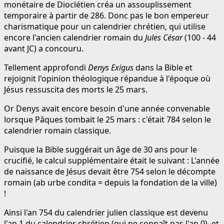
monétaire de Dioclétien créa un assouplissement
temporaire à partir de 286. Donc pas le bon empereur
charismatique pour un calendrier chrétien, qui utilise
encore l'ancien calendrier romain du
Jules César
(100 - 44
avant JC) a concouru.
Tellement approfondi
Denys Exigus
dans la Bible et
rejoignit l'opinion théologique répandue à l'époque où
Jésus ressuscita des morts le 25 mars.
Or Denys avait encore besoin d'une année convenable
lorsque Pâques tombait le 25 mars : c'était 784 selon le
calendrier romain classique.
Puisque la Bible suggérait un âge de 30 ans pour le
crucifié, le calcul supplémentaire était le suivant : L'année
de naissance de Jésus devait être 754 selon le décompte
romain (ab urbe condita = depuis la fondation de la ville)
!
Ainsi l'an 754 du calendrier julien classique est devenu
l'an 1 du calendrier chrétien (qui ne connaît pas l'an 0), et