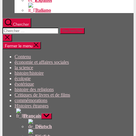
Español
Italiano
Chercher
Rechercher:
Fermer
la
recherche
Fermer le menu
Contenu
économie et affaires sociales
la science
histoire/histoire
écologie
ésotérique
histoire des religions
Critiques de livres et de films
commémorations
Histoires étranges
Français
Afficher
le
sous-
Deutsch
menu