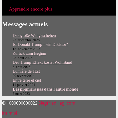
Apprendre encore plus
Messages actuels
Das große Weltgeschehen
25. décembre 2025
Ist Donald Trump – ein Diktator?
13. novembre 2025
Zurück zum Beginn
23. août 2025
Der Trump-Effekt kostet Wohlstand
5. août 2025
Lumière de l'Est
20 février 2024
Entre terre et ciel
14 janvier 2024
Les premiers pas dans l'autre monde
6 mars 2023
© +000000000022
SiegfriedHagl.com
intimité