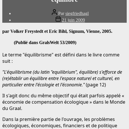
Auteur
Par
siegfriedhagl
du
Date
21 juin 2009
message
de
publication
par Volker Freystedt et Eric Bihl, Signum, Vienne, 2005.
(Publié dans GralsWelt 53/2009)
Le terme "équilibrisme" est défini dans le livre comme
suit :
"L'équilibrisme (du latin "equilibrium", équilibre) s'efforce de
(re)établir un équilibre entre l'espace naturel et culturel, en
particulier entre l'écologie et l'économie."
(page 12)
Il s'agit donc du même objectif qui était parfois appelé «
économie de compensation écologique » dans le Monde
du Graal.
Dans la première partie de l'ouvrage, les problèmes
écologiques, économiques, financiers et de politique