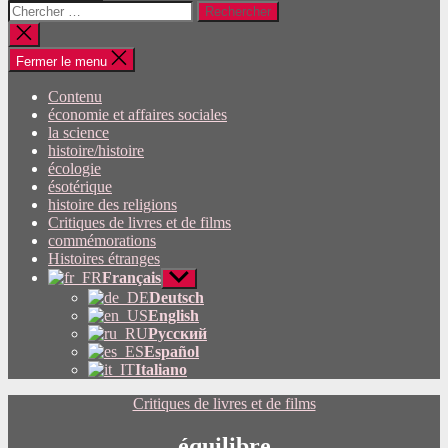
Rechercher:
Fermer
la
recherche
Fermer le menu
Contenu
économie et affaires sociales
la science
histoire/histoire
écologie
ésotérique
histoire des religions
Critiques de livres et de films
commémorations
Histoires étranges
Français
Afficher
le
Deutsch
sous-
English
menu
Русский
Español
Italiano
Catégories
Critiques de livres et de films
équilibre