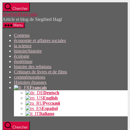
Passez
Chercher
directement
SiegfriedHagl.com
au
Article et blog de Siegfried Hagl
contenu
Menu
Contenu
économie et affaires sociales
la science
histoire/histoire
écologie
ésotérique
histoire des religions
Critiques de livres et de films
commémorations
Histoires étranges
Français
Deutsch
English
Русский
Español
Italiano
Chercher