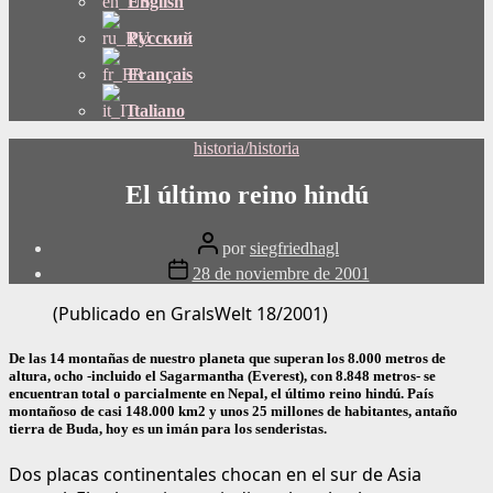
English
Русский
Français
Italiano
Categorías
historia/historia
El último reino hindú
Publicar
por
siegfriedhagl
autor
Fecha
28 de noviembre de 2001
de
publicación
(Publicado en GralsWelt 18/2001)
De las 14 montañas de nuestro planeta que superan los 8.000 metros de
altura, ocho -incluido el Sagarmantha (Everest), con 8.848 metros- se
encuentran total o parcialmente en Nepal, el último reino hindú. País
montañoso de casi 148.000 km2 y unos 25 millones de habitantes, antaño
tierra de Buda, hoy es un imán para los senderistas.
Dos placas continentales chocan en el sur de Asia