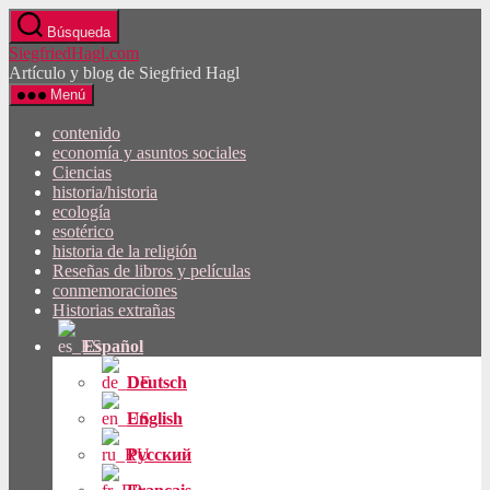
Saltar
Búsqueda
al
SiegfriedHagl.com
contenido
Artículo y blog de Siegfried Hagl
Menú
contenido
economía y asuntos sociales
Ciencias
historia/historia
ecología
esotérico
historia de la religión
Reseñas de libros y películas
conmemoraciones
Historias extrañas
Español
Deutsch
English
Русский