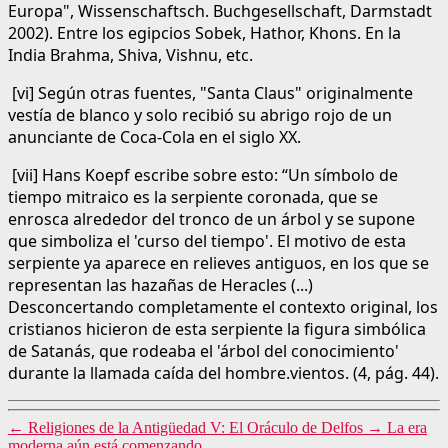
Europa", Wissenschaftsch. Buchgesellschaft, Darmstadt
2002). Entre los egipcios Sobek, Hathor, Khons. En la
India Brahma, Shiva, Vishnu, etc.
[vi] Según otras fuentes, "Santa Claus" originalmente
vestía de blanco y solo recibió su abrigo rojo de un
anunciante de Coca-Cola en el siglo XX.
[vii] Hans Koepf escribe sobre esto: “Un símbolo de
tiempo mitraico es la serpiente coronada, que se
enrosca alrededor del tronco de un árbol y se supone
que simboliza el 'curso del tiempo'. El motivo de esta
serpiente ya aparece en relieves antiguos, en los que se
representan las hazañas de Heracles (...)
Desconcertando completamente el contexto original, los
cristianos hicieron de esta serpiente la figura simbólica
de Satanás, que rodeaba el 'árbol del conocimiento'
durante la llamada caída del hombre.vientos. (4, pág. 44).
←
Religiones de la Antigüedad V: El Oráculo de Delfos
→
La era
moderna aún está comenzando.