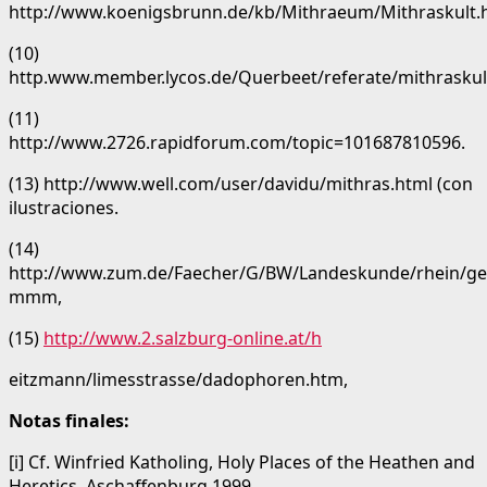
http://www.koenigsbrunn.de/kb/Mithraeum/Mithraskult.
(10)
http.www.member.lycos.de/Querbeet/referate/mithraskul
(11)
http://www.2726.rapidforum.com/topic=101687810596.
(13) http://www.well.com/user/davidu/mithras.html (con
ilustraciones.
(14)
http://www.zum.de/Faecher/G/BW/Landeskunde/rhein/ges
mmm,
(15)
http://www.2.salzburg-online.at/h
eitzmann/limesstrasse/dadophoren.htm,
Notas finales:
[i] Cf. Winfried Katholing, Holy Places of the Heathen and
Heretics, Aschaffenburg 1999,