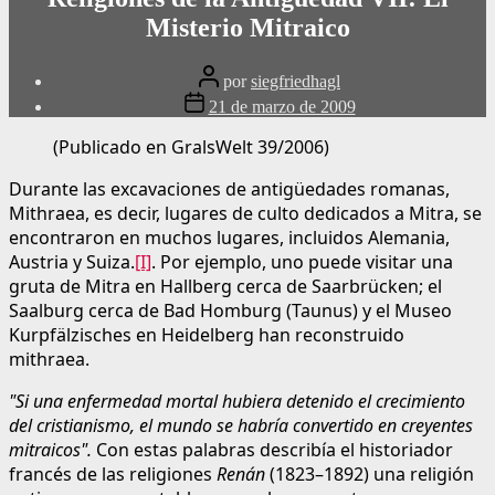
Misterio Mitraico
Publicar
por
siegfriedhagl
autor
Fecha
21 de marzo de 2009
de
publicación
(Publicado en GralsWelt 39/2006)
Durante las excavaciones de antigüedades romanas,
Mithraea, es decir, lugares de culto dedicados a Mitra, se
encontraron en muchos lugares, incluidos Alemania,
Austria y Suiza.
[I]
. Por ejemplo, uno puede visitar una
gruta de Mitra en Hallberg cerca de Saarbrücken; el
Saalburg cerca de Bad Homburg (Taunus) y el Museo
Kurpfälzisches en Heidelberg han reconstruido
mithraea.
"Si una enfermedad mortal hubiera detenido el crecimiento
del cristianismo, el mundo se habría convertido en creyentes
mitraicos".
Con estas palabras describía el historiador
francés de las religiones
Renán
(1823–1892) una religión