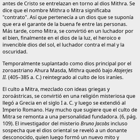
antes de Cristo se entrelazan en torno al dios Mithra. Se
dice que el nombre Mithra o Mitra significaba
"contrato". Así que pertenecía a un dios que se suponía
que era el garante de la buena fe entre las personas.
Más tarde, como Mitra, se convirtió en un luchador por
el bien, finalmente en el dios de la luz, el heroico e
invencible dios del sol, el luchador contra el mal y la
oscuridad.
Temporalmente suplantado como dios principal por el
zoroastriano Ahura Masda, Mithra quedó bajo
Atajerjes
II.
(405–385 a. C.) reintegrado al culto de los iraníes.
El culto a Mitra, mezclado con ideas griegas y
zoroástricas, se convirtió en una religión misteriosa que
llegó a Grecia en el siglo I a. C. y luego se extendió al
Imperio Romano. Hay mucho que sugiere que el culto de
Mitra se remonta a una personalidad fundadora. (6, pág.
109). El investigador del misterio
Bruno Jacobs
incluso
sospecha que el dios oriental se reveló a un donante
desconocido, quien luego formó un nuevo mito y