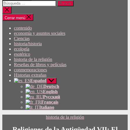
Buscar:
Cerrar
búsqueda
Cerrar menú
contenido
economía y asuntos sociales
Ciencias
historia/historia
ecología
esotérico
historia de la religión
Reseñas de libros y películas
conmemoraciones
Historias extrañas
Español
Mostrar
submenú
Deutsch
English
Русский
Français
Italiano
Categorías
historia de la religión
Religiones de la Antigüedad VII: El