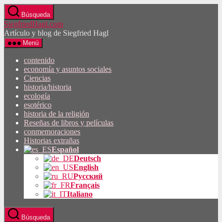
Saltar
Búsqueda
al
SiegfriedHagl.com
contenido
Artículo y blog de Siegfried Hagl
Menú
contenido
economía y asuntos sociales
Ciencias
historia/historia
ecología
esotérico
historia de la religión
Reseñas de libros y películas
conmemoraciones
Historias extrañas
Español
Deutsch
English
Русский
Français
Italiano
Búsqueda