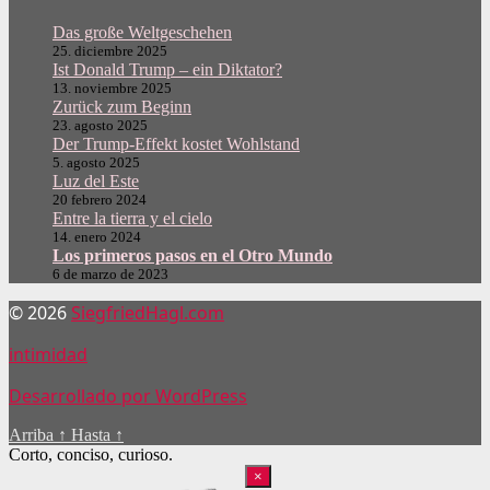
Das große Weltgeschehen
25. diciembre 2025
Ist Donald Trump – ein Diktator?
13. noviembre 2025
Zurück zum Beginn
23. agosto 2025
Der Trump-Effekt kostet Wohlstand
5. agosto 2025
Luz del Este
20 febrero 2024
Entre la tierra y el cielo
14. enero 2024
Los primeros pasos en el Otro Mundo
6 de marzo de 2023
© 2026
SiegfriedHagl.com
intimidad
Desarrollado por WordPress
Arriba
↑
Hasta
↑
Corto, conciso, curioso.
×