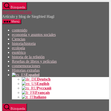
Saltar
Búsqueda
al
SiegfriedHagl.com
contenido
Artículo y blog de Siegfried Hagl
Menú
contenido
economía y asuntos sociales
Ciencias
historia/historia
ecología
esotérico
historia de la religión
Reseñas de libros y películas
conmemoraciones
Historias extrañas
Español
Deutsch
English
Русский
Français
Italiano
Búsqueda