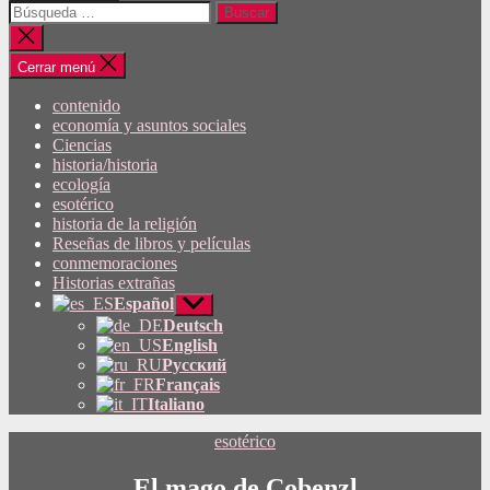
Buscar:
Cerrar
búsqueda
Cerrar menú
contenido
economía y asuntos sociales
Ciencias
historia/historia
ecología
esotérico
historia de la religión
Reseñas de libros y películas
conmemoraciones
Historias extrañas
Español
Mostrar
submenú
Deutsch
English
Русский
Français
Italiano
Categorías
esotérico
El mago de Cobenzl