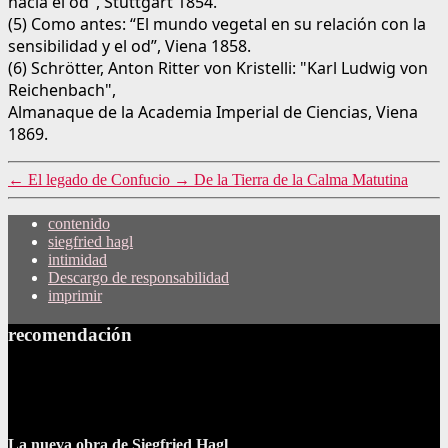
hacia el od", Stuttgart 1854.
(5) Como antes: “El mundo vegetal en su relación con la
sensibilidad y el od”, Viena 1858.
(6) Schrötter, Anton Ritter von Kristelli: "Karl Ludwig von
Reichenbach",
Almanaque de la Academia Imperial de Ciencias, Viena
1869.
←
El legado de Confucio
→
De la Tierra de la Calma Matutina
contenido
siegfried hagl
intimidad
Descargo de responsabilidad
imprimir
recomendación
La nueva obra de Siegfried Hagl