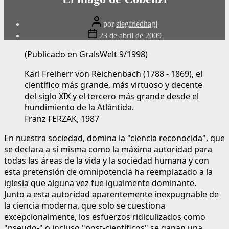
Publicar
por
siegfriedhagl
autor
Fecha
23 de abril de 2009
de
publicación
(Publicado en GralsWelt 9/1998)
Karl Freiherr von Reichenbach (1788 - 1869), el
científico más grande, más virtuoso y decente
del siglo XIX y el tercero más grande desde el
hundimiento de la Atlántida.
Franz FERZAK, 1987
En nuestra sociedad, domina la "ciencia reconocida", que
se declara a sí misma como la máxima autoridad para
todas las áreas de la vida y la sociedad humana y con
esta pretensión de omnipotencia ha reemplazado a la
iglesia que alguna vez fue igualmente dominante.
Junto a esta autoridad aparentemente inexpugnable de
la ciencia moderna, que solo se cuestiona
excepcionalmente, los esfuerzos ridiculizados como
"pseudo-" o incluso "post-científicos" se ganan una