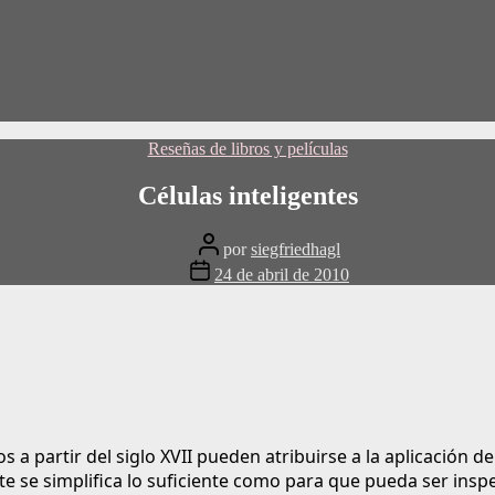
Categorías
Reseñas de libros y películas
Células inteligentes
Publicar
por
siegfriedhagl
autor
Fecha
24 de abril de 2010
de
publicación
ivos a partir del siglo XVII pueden atribuirse a la aplicaci
se simplifica lo suficiente como para que pueda ser insp