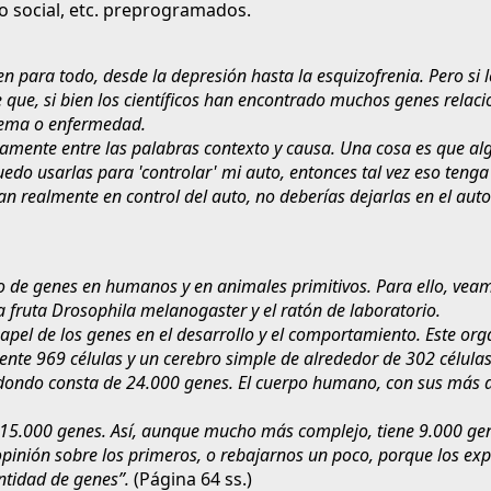
o social, etc. preprogramados.
n para todo, desde la depresión hasta la esquizofrenia. Pero si 
de que, si bien los científicos han encontrado muchos genes rela
blema o enfermedad.
ramente entre las palabras contexto y causa. Una cosa es que al
edo usarlas para 'controlar' mi auto, entonces tal vez eso tenga
an realmente en control del auto, no deberías dejarlas en el aut
 de genes en humanos y en animales primitivos. Para ello, veam
fruta Drosophila melanogaster y el ratón de laboratorio.
apel de los genes en el desarrollo y el comportamiento. Este org
te 969 células y un cerebro simple de alrededor de 302 células. 
dondo consta de 24.000 genes. El cuerpo humano, con sus más de 
ne 15.000 genes. Así, aunque mucho más complejo, tiene 9.000 ge
pinión sobre los primeros, o rebajarnos un poco, porque los e
tidad de genes”.
(Página 64 ss.)