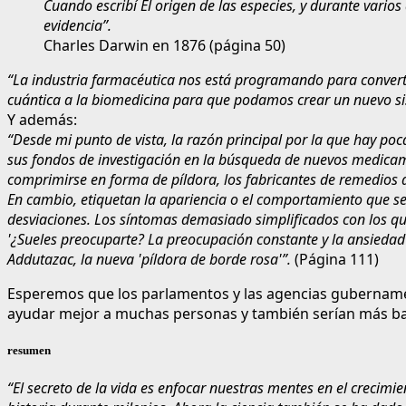
Cuando escribí El origen de las especies, y durante vario
evidencia”.
Charles Darwin en 1876 (página 50)
“La industria farmacéutica nos está programando para convertir
cuántica a la biomedicina para que podamos crear un nuevo si
Y además:
“Desde mi punto de vista, la razón principal por la que hay poc
sus fondos de investigación en la búsqueda de nuevos medicam
comprimirse en forma de píldora, los fabricantes de remedios 
En cambio, etiquetan la apariencia o el comportamiento que s
desviaciones. Los síntomas demasiado simplificados con los que
'¿Sueles preocuparte? La preocupación constante y la ansiedad
Addutazac, la nueva 'píldora de borde rosa'”.
(Página 111)
Esperemos que los parlamentos y las agencias gubernamen
ayudar mejor a muchas personas y también serían más ba
resumen
“El secreto de la vida es enfocar nuestras mentes en el crecim