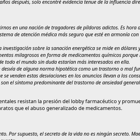
s años después, solo encontré evidencia tenue de la influencia d
nos en una nación de tragadores de píldoras adictos. Es hora de 
stema de atención médica más seguro que esté en armonía con la
a investigación sobre la sanación energética se mide en dólares y
entos milagrosos en forma de medicamentos químicos porque las
de todo el mundo sin duda estarían más interesados en ella.
e desvía de alguna norma hipotética como un trastorno o mal fun
 se venden estas desviaciones en los anuncios llevan a los cons
 son el síntoma predominante del trastorno de ansiedad generali
tales resistan la presión del lobby farmacéutico y promu
ratos que el abuso generalizado de medicamentos.
iento. Por supuesto, el secreto de la vida no es ningún secreto.