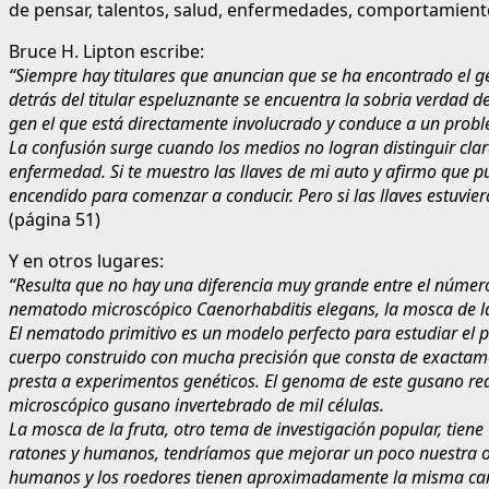
de pensar, talentos, salud, enfermedades, comportamient
Bruce H. Lipton escribe:
“Siempre hay titulares que anuncian que se ha encontrado el ge
detrás del titular espeluznante se encuentra la sobria verdad 
gen el que está directamente involucrado y conduce a un pro
La confusión surge cuando los medios no logran distinguir cla
enfermedad. Si te muestro las llaves de mi auto y afirmo que pu
encendido para comenzar a conducir. Pero si las llaves estuvier
(página 51)
Y en otros lugares:
“Resulta que no hay una diferencia muy grande entre el número
nematodo microscópico Caenorhabditis elegans, la mosca de la 
El nematodo primitivo es un modelo perfecto para estudiar el p
cuerpo construido con mucha precisión que consta de exactamen
presta a experimentos genéticos. El genoma de este gusano re
microscópico gusano invertebrado de mil células.
La mosca de la fruta, otro tema de investigación popular, tie
ratones y humanos, tendríamos que mejorar un poco nuestra o
humanos y los roedores tienen aproximadamente la misma can