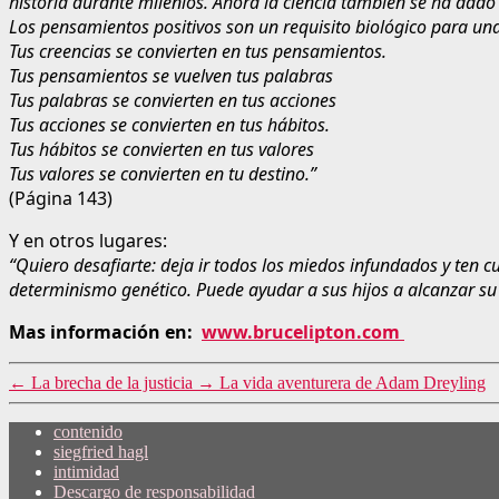
historia durante milenios. Ahora la ciencia también se ha dado
Los pensamientos positivos son un requisito biológico para un
Tus creencias se convierten en tus pensamientos.
Tus pensamientos se vuelven tus palabras
Tus palabras se convierten en tus acciones
Tus acciones se convierten en tus hábitos.
Tus hábitos se convierten en tus valores
Tus valores se convierten en tu destino.”
(Página 143)
Y en otros lugares:
“Quiero desafiarte: deja ir todos los miedos infundados y ten c
determinismo genético. Puede ayudar a sus hijos a alcanzar s
Mas información en:
www.brucelipton.com
←
La brecha de la justicia
→
La vida aventurera de Adam Dreyling
contenido
siegfried hagl
intimidad
Descargo de responsabilidad