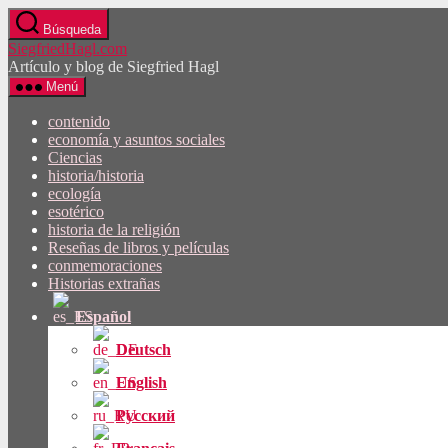
Saltar
Búsqueda
al
SiegfriedHagl.com
contenido
Artículo y blog de Siegfried Hagl
Menú
contenido
economía y asuntos sociales
Ciencias
historia/historia
ecología
esotérico
historia de la religión
Reseñas de libros y películas
conmemoraciones
Historias extrañas
Español
Deutsch
English
Русский