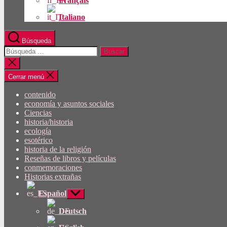
Français
Italiano
Búsqueda
Buscar:
Cerrar
búsqueda
Cerrar menú
contenido
economía y asuntos sociales
Ciencias
historia/historia
ecología
esotérico
historia de la religión
Reseñas de libros y películas
conmemoraciones
Historias extrañas
Español
Mostrar
submenú
Deutsch