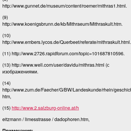
http://www.gunnet.de/museum/content/roemer/mithras1.html.
(9)
http://www.koenigsbrunn.de/kb/Mithraeum/Mithraskult.htm.
(10)
http://www.embers.lycos.de/Querbeet/referate/mithraskult.html.
(11) http://www.2726.rapidforum.com/topic=101687810596.
(13) http://www.well.com/user/davidu/mithras.html (с
изображениями.
(14)
http://www.zum.de/Faecher/G/BW/Landeskunde/rhein/geschicht
htm,
(15)
http://www.2.salzburg-online.at/h
eitzmann / limesstrasse / dadophoren.htm,
Примечания: