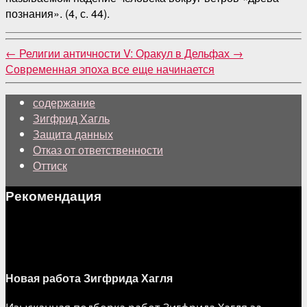
познания». (4, с. 44).
←
Религии античности V: Оракул в Дельфах
→
Современная эпоха все еще начинается
содержание
Зигфрид Хагль
Защита данных
Отказ от ответственности
Оттиск
Рекомендация
Новая работа Зигфрида Хагля