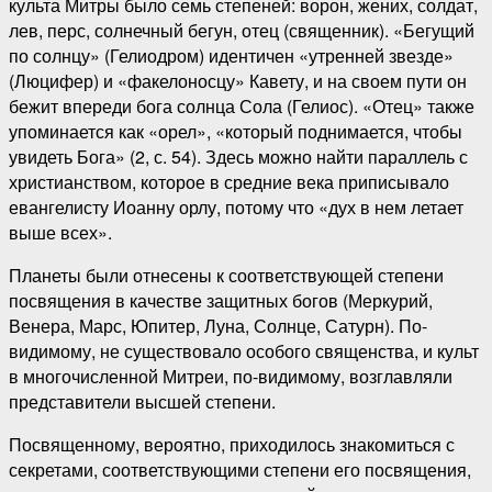
культа Митры было семь степеней: ворон, жених, солдат,
лев, перс, солнечный бегун, отец (священник). «Бегущий
по солнцу» (Гелиодром) идентичен «утренней звезде»
(Люцифер) и «факелоносцу» Кавету, и на своем пути он
бежит впереди бога солнца Сола (Гелиос). «Отец» также
упоминается как «орел», «который поднимается, чтобы
увидеть Бога» (2, с. 54). Здесь можно найти параллель с
христианством, которое в средние века приписывало
евангелисту Иоанну орлу, потому что «дух в нем летает
выше всех».
Планеты были отнесены к соответствующей степени
посвящения в качестве защитных богов (Меркурий,
Венера, Марс, Юпитер, Луна, Солнце, Сатурн). По-
видимому, не существовало особого священства, и культ
в многочисленной Митреи, по-видимому, возглавляли
представители высшей степени.
Посвященному, вероятно, приходилось знакомиться с
секретами, соответствующими степени его посвящения,