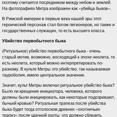
поэтому считается посредником между небом и землей.
На фотографиях Митра изображен как «убийца быков».
В Римской империи в первые века нашей эры этот
героический персонаж стал богом легионеров, но также и
государственных служащих, то есть высшего класса.
Убийство первобытного быка
(Ритуальное) убийство первобытного быка - очень
старый мотив, возможно, восходящий к эпохе неолита, то
есть неолита, который можно интерпретировать по-
разному. В культе Митры это убийство, так называемая
тауроболия, имело центральное значение.
Значит, культ Митры включал ритуальное убийство быка?
Было ли крещение инициатора, человека, которого
должны были инициировать, как некоторые подозревают,
бычьей кровью? Ритуальная трапеза после убийства
быка будет тогда отголоском древних «охотничьих
трапез» после удачной охоты, что должно сблизить