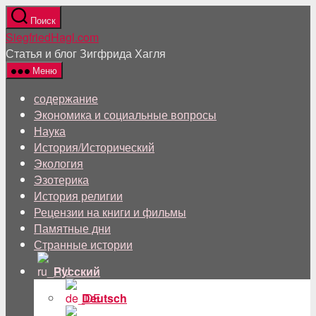
Перейти
Поиск
к
SiegfriedHagl.com
содержанию
Статья и блог Зигфрида Хагля
Меню
содержание
Экономика и социальные вопросы
Наука
История/Исторический
Экология
Эзотерика
История религии
Рецензии на книги и фильмы
Памятные дни
Странные истории
Русский
Deutsch