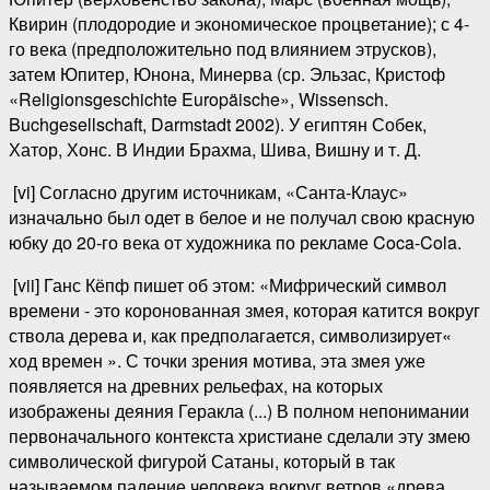
Квирин (плодородие и экономическое процветание); с 4-
го века (предположительно под влиянием этрусков),
затем Юпитер, Юнона, Минерва (ср. Эльзас, Кристоф
«Religionsgeschichte Europäische», Wissensch.
Buchgesellschaft, Darmstadt 2002). У египтян Собек,
Хатор, Хонс. В Индии Брахма, Шива, Вишну и т. Д.
[vi] Согласно другим источникам, «Санта-Клаус»
изначально был одет в белое и не получал свою красную
юбку до 20-го века от художника по рекламе Coca-Cola.
[vii] Ганс Кёпф пишет об этом: «Мифрический символ
времени - это коронованная змея, которая катится вокруг
ствола дерева и, как предполагается, символизирует«
ход времен ». С точки зрения мотива, эта змея уже
появляется на древних рельефах, на которых
изображены деяния Геракла (...) В полном непонимании
первоначального контекста христиане сделали эту змею
символической фигурой Сатаны, который в так
называемом падение человека вокруг ветров «древа