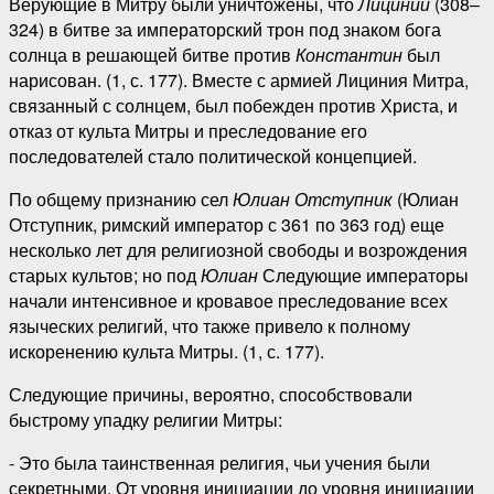
Верующие в Митру были уничтожены, что
Лициний
(308–
324) в битве за императорский трон под знаком бога
солнца в решающей битве против
Константин
был
нарисован. (1, с. 177). Вместе с армией Лициния Митра,
связанный с солнцем, был побежден против Христа, и
отказ от культа Митры и преследование его
последователей стало политической концепцией.
По общему признанию сел
Юлиан Отступник
(Юлиан
Отступник, римский император с 361 по 363 год) еще
несколько лет для религиозной свободы и возрождения
старых культов; но под
Юлиан
Следующие императоры
начали интенсивное и кровавое преследование всех
языческих религий, что также привело к полному
искоренению культа Митры. (1, с. 177).
Следующие причины, вероятно, способствовали
быстрому упадку религии Митры:
- Это была таинственная религия, чьи учения были
секретными. От уровня инициации до уровня инициации