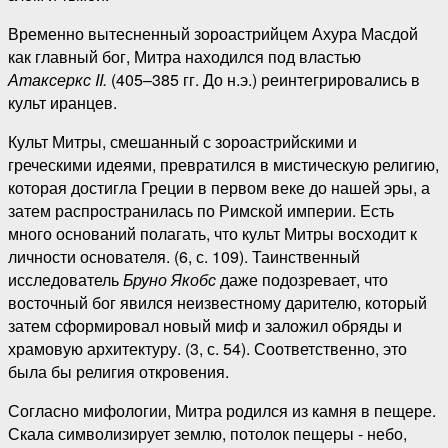
Временно вытесненный зороастрийцем Ахура Масдой
как главный бог, Митра находился под властью
Атаксеркс II.
(405–385 гг. До н.э.) реинтегрировались в
культ иранцев.
Культ Митры, смешанный с зороастрийскими и
греческими идеями, превратился в мистическую религию,
которая достигла Греции в первом веке до нашей эры, а
затем распространилась по Римской империи. Есть
много оснований полагать, что культ Митры восходит к
личности основателя. (6, с. 109). Таинственный
исследователь
Бруно Якобс
даже подозревает, что
восточный бог явился неизвестному дарителю, который
затем сформировал новый миф и заложил обряды и
храмовую архитектуру. (3, с. 54). Соответственно, это
была бы религия откровения.
Согласно мифологии, Митра родился из камня в пещере.
Скала символизирует землю, потолок пещеры - небо,