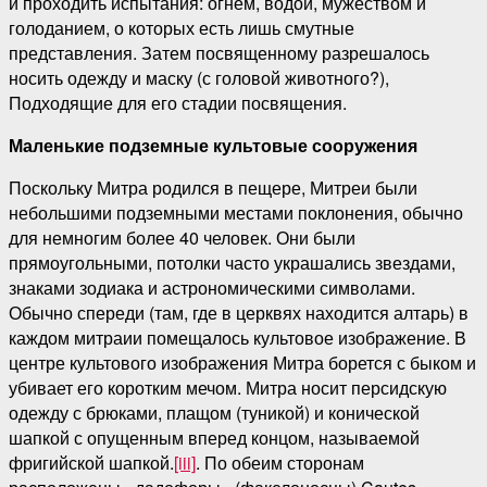
и проходить испытания: огнем, водой, мужеством и
голоданием, о которых есть лишь смутные
представления. Затем посвященному разрешалось
носить одежду и маску (с головой животного?),
Подходящие для его стадии посвящения.
Маленькие подземные культовые сооружения
Поскольку Митра родился в пещере, Митреи были
небольшими подземными местами поклонения, обычно
для немногим более 40 человек. Они были
прямоугольными, потолки часто украшались звездами,
знаками зодиака и астрономическими символами.
Обычно спереди (там, где в церквях находится алтарь) в
каждом митраии помещалось культовое изображение. В
центре культового изображения Митра борется с быком и
убивает его коротким мечом. Митра носит персидскую
одежду с брюками, плащом (туникой) и конической
шапкой с опущенным вперед концом, называемой
фригийской шапкой.
[iii]
. По обеим сторонам