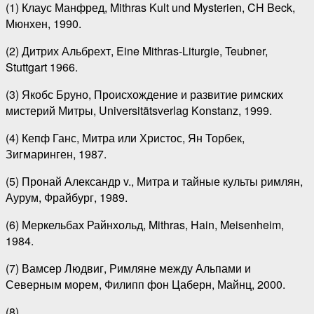
(1) Клаус Манфред, Mithras Kult und Mysterien, CH Beck,
Мюнхен, 1990.
(2) Дитрих Альбрехт, Eine Mithras-Liturgie, Teubner,
Stuttgart 1966.
(3) Якобс Бруно, Происхождение и развитие римских
мистерий Митры, Universitätsverlag Konstanz, 1999.
(4) Кепф Ганс, Митра или Христос, Ян Торбек,
Зигмаринген, 1987.
(5) Пронай Александр v., Митра и тайные культы римлян,
Аурум, Фрайбург, 1989.
(6) Меркельбах Райнхольд, Mithras, Hain, Meisenheim,
1984.
(7) Вамсер Людвиг, Римляне между Альпами и
Северным морем, Филипп фон Цаберн, Майнц, 2000.
(8)