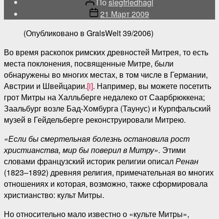
Автор
По
siegfriedhagl
поста
Дата
21 Март 2009
публикации
(Опубликовано в GralsWelt 39/2006)
Во время раскопок римских древностей Митрея, то есть
места поклонения, посвященные Митре, были
обнаружены во многих местах, в том числе в Германии,
Австрии и Швейцарии.
[i]
. Например, вы можете посетить
грот Митры на Халльберге недалеко от Саарбрюккена;
Заальбург возле Бад-Хомбурга (Таунус) и Курпфальский
музей в Гейдельберге реконструировали Митрею.
«Если бы смертельная болезнь остановила рост
христианства, мир бы поверил в Митру».
Этими
словами французский историк религии описал
Ренан
(1823–1892) древняя религия, примечательная во многих
отношениях и которая, возможно, также сформировала
христианство: культ Митры.
Но относительно мало известно о «культе Митры»,