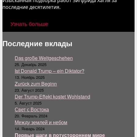
Изысканная подборка работ Зигфрида Хагля за
последние десятилетия.
Узнать больше
Последние вклады
Das große Weltgeschehen
25. Декабрь 2025
Ist Donald Trump – ein Diktator?
13. Ноябрь 2025
Zurück zum Beginn
23. Август 2025
Der Trump-Effekt kostet Wohlstand
5. Август 2025
Свет с Востока
20. Февраль 2024
Между землей и небом
14. Январь 2024
Первые шаги в потустороннем мире