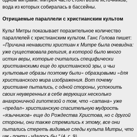
вода из которых собиралась в бассейны.
Отрицаемые параллели с христианским культом
Культ Митры показывает поразительное количество
параллелей с христианским культом. Ганс
Голова
пишет:
«Причина ненависти христиан к Митре была очевидна:
уже существовала религия, в которой было много
истин веры, которые считались специфически
христианскими еще до христианской эры, и чьи
культовые образы поэтому были« образцовыми »для
христианского мира изображения. Вот почему
христиане пытались, с одной стороны, успокоить
своих неуверенных в себе верующих несколько
анахроничной гипотезой о том, что «сатана» уже
«предал» христианскую спасительную мудрость
«язычников» еще до Рождества Христова, но с другой
стороны, они также стремились к этому, все они
пытались стереть видимые следы культа Митры, что
им - почти - удалось бы "
(4, с. 9).