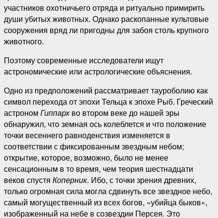
участников охотничьего отряда и ритуально примирить
души убитых животных. Однако раскопанные культовые
сооружения вряд ли пригодны для забоя столь крупного
животного.
Поэтому современные исследователи ищут
астрономические или астрологические объяснения.
Одно из предположений рассматривает тауроболию как
символ перехода от эпохи Тельца к эпохе Рыб. Греческий
астроном
Гиппарх
во втором веке до нашей эры
обнаружил, что земная ось колеблется и что положение
точки весеннего равноденствия изменяется в
соответствии с фиксированным звездным небом;
открытие, которое, возможно, было не менее
сенсационным в то время, чем теория шестнадцати
веков спустя
Коперник.
Ибо, с точки зрения древних,
только огромная сила могла сдвинуть все звездное небо,
самый могущественный из всех богов, «убийца быков»,
изображенный на небе в созвездии Персея. Это