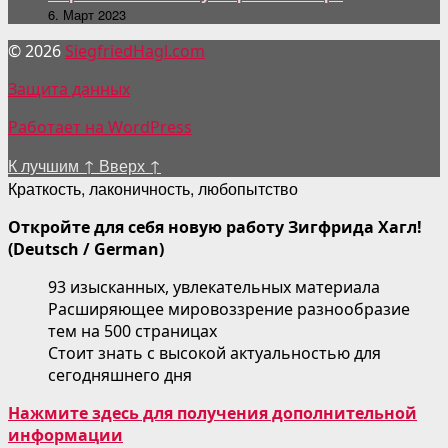
6. Март 2023
© 2026
SiegfriedHagl.com
Защита данных
Работает на WordPress
К лучшим
↑
Вверх
↑
Краткость, лаконичность, любопытство
Откройте для себя новую работу Зигфрида Хагл!
(Deutsch / German)
93 изысканных, увлекательных материала
Расширяющее мировоззрение разнообразие
тем на 500 страницах
Стоит знать с высокой актуальностью для
сегодняшнего дня
Нажмите здесь для получения дополнительной
информации