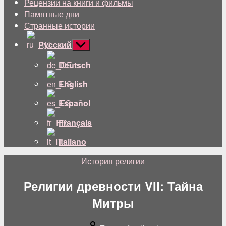
Рецензии на книги и фильмы
Памятные дни
Странные истории
Русский
Показывать
подменю
Deutsch
English
Español
Français
Italiano
Категории
История религии
Религии древности VII: Тайна
Митры