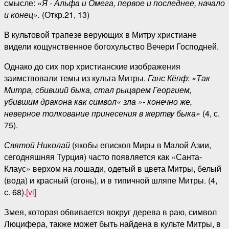
смысле:
«Я - Альфа и Омега, первое и последнее, начало
и конец».
(Откр.21, 13)
В культовой трапезе верующих в Митру христиане
видели кощунственное богохульство Вечери Господней.
Однако до сих пор христианские изображения
заимствовали темы из культа Митры.
Ганс Кёпф
:
«Так
Митра, сбивший быка, стал рыцарем Георгием,
убившим дракона как символ« зла »- конечно же,
неверное толкование принесения в жертву быка»
(4, с.
75).
Святой Николай
(якобы епископ Миры в Малой Азии,
сегодняшняя Турция) часто появляется как «Санта-
Клаус» верхом на лошади, одетый в цвета Митры, белый
(вода) и красный (огонь), и в типичной шляпе Митры. (4,
с. 68).
[vi]
Змея, которая обвивается вокруг дерева в раю, символ
Люцифера, также может быть найдена в культе Митры, в