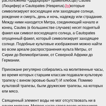
расположены «дадофоры» (факелоносцы) Cautes
(Люцифер) и Cautopates (Hesperus).
[iv]
которые
символизируют восходящее или заходящее солнце,
рождение и смерть, день и ночь, надежду или страдание.
Между ними находится Митра, соединяющий начало и
конец. Cautes (в большинстве случаев) несет поднятый
факел как символ восходящего солнца, а Cautopates
опущенный факел, который символизирует заходящее
солнце. Подобные культовые изображения можно найти
во всем ареале распространения культа Митры, от
Сирии до Великобритании, от Северной Африки до
Германии.
Прихожане регулярно собирались на молитвенные часы,
во время которых старшим классам подавали культовую
трапезу с вином (кровью быка?) И хлебом. Помимо
культовой трапезы, были дружеские трапезы, на которых
ели мясо.
Священный элемент воды не мог отсутствовать ни в
одном митраии. Митрея часто стоял возле источников,