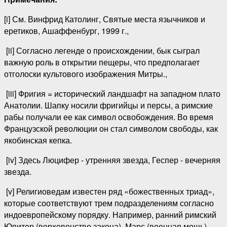
[i] См. Винфрид Католинг, Святые места язычников и
еретиков, Ашаффенбург, 1999 г.,
[ii] Согласно легенде о происхождении, бык сыграл
важную роль в открытии пещеры, что предполагает
отголоски культового изображения Митры.,
[iii] Фригия = исторический ландшафт на западном плато
Анатолии. Шапку носили фригийцы и персы, а римские
рабы получали ее как символ освобождения. Во время
Французской революции он стал символом свободы, как
якобинская кепка.
[iv] Здесь Люцифер - утренняя звезда, Геспер - вечерняя
звезда.
[v] Религиоведам известен ряд «божественных триад»,
которые соответствуют трем подразделениям согласно
индоевропейскому порядку. Например, ранний римский
Юпитер (верховенство закона), Марс (военная мощь),