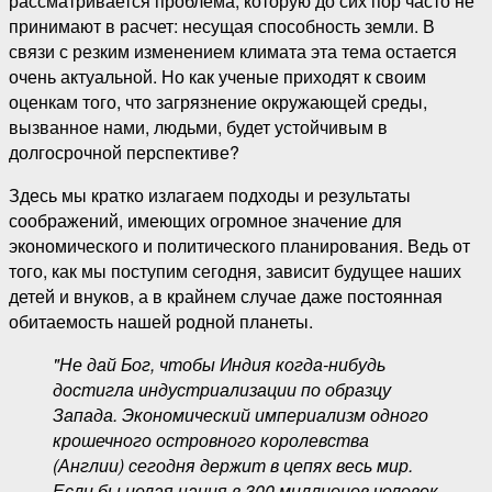
рассматривается проблема, которую до сих пор часто не
принимают в расчет: несущая способность земли. В
связи с резким изменением климата эта тема остается
очень актуальной. Но как ученые приходят к своим
оценкам того, что загрязнение окружающей среды,
вызванное нами, людьми, будет устойчивым в
долгосрочной перспективе?
Здесь мы кратко излагаем подходы и результаты
соображений, имеющих огромное значение для
экономического и политического планирования. Ведь от
того, как мы поступим сегодня, зависит будущее наших
детей и внуков, а в крайнем случае даже постоянная
обитаемость нашей родной планеты.
"Не дай Бог, чтобы Индия когда-нибудь
достигла индустриализации по образцу
Запада. Экономический империализм одного
крошечного островного королевства
(Англии) сегодня держит в цепях весь мир.
Если бы целая нация в 300 миллионов человек