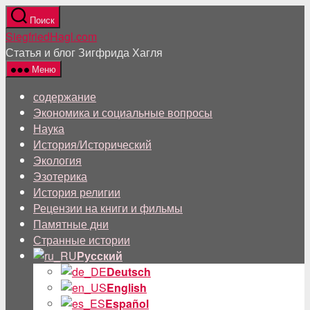
Перейти
Поиск
к
SiegfriedHagl.com
содержанию
Статья и блог Зигфрида Хагля
Меню
содержание
Экономика и социальные вопросы
Наука
История/Исторический
Экология
Эзотерика
История религии
Рецензии на книги и фильмы
Памятные дни
Странные истории
Русский
Deutsch
English
Español