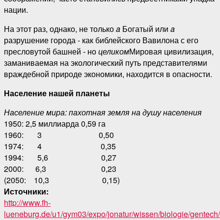
нации.
На этот раз, однако, не только
a
Богатый или
a
разрушение города - как библейского Вавилона с его
пресловутой башней - но
целиком
Мировая цивилизация,
заманиваемая на экологический путь представителями
враждебной природе экономики, находится в опасности.
Население нашей планеты
Население мира: пахотная земля на душу населения
1950: 2,5 миллиарда 0,59 га
1960: 3 0,50
1974: 4 0,35
1994: 5,6 0,27
2000: 6,3 0,23
(2050: 10,3 0,15)
Источники:
http://www.fh-
lueneburg.de/u1/gym03/expo/jonatur/wissen/biologie/gentech