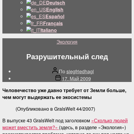
подменю
Deutsch
English
Español
Français
Italiano
Категории
Экология
Разрушительный след
Автор
По
siegfriedhagl
поста
Дата
17. Май 2009
публикации
Человечество уже давно требует от Земли больше,
чем могут выдержать ее экосистемы
(Опубликовано в GralsWelt 44/2007)
В выпуске 43 GralsWelt под заголовком
«Сколько людей
может вместить земля?»
(здесь, в разделе «Экология»)