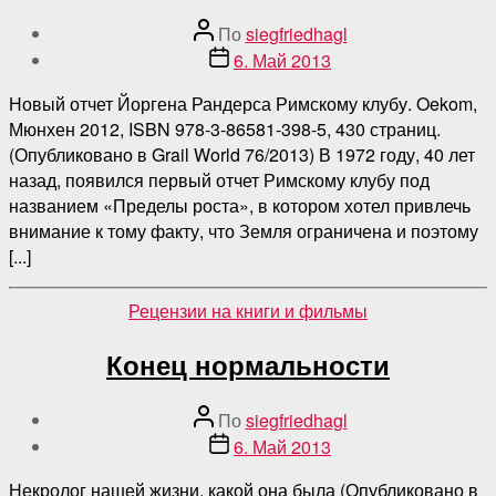
Автор
По
siegfriedhagl
поста
Дата
6. Май 2013
публикации
Новый отчет Йоргена Рандерса Римскому клубу. Oekom,
Мюнхен 2012, ISBN 978-3-86581-398-5, 430 страниц.
(Опубликовано в Grail World 76/2013) В 1972 году, 40 лет
назад, появился первый отчет Римскому клубу под
названием «Пределы роста», в котором хотел привлечь
внимание к тому факту, что Земля ограничена и поэтому
[...]
Категории
Рецензии на книги и фильмы
Конец нормальности
Автор
По
siegfriedhagl
поста
Дата
6. Май 2013
публикации
Некролог нашей жизни, какой она была (Опубликовано в