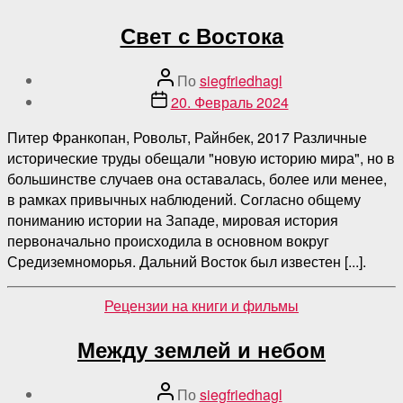
Свет с Востока
Автор
По
siegfriedhagl
поста
Дата
20. Февраль 2024
публикации
Питер Франкопан, Ровольт, Райнбек, 2017 Различные
исторические труды обещали "новую историю мира", но в
большинстве случаев она оставалась, более или менее,
в рамках привычных наблюдений. Согласно общему
пониманию истории на Западе, мировая история
первоначально происходила в основном вокруг
Средиземноморья. Дальний Восток был известен [...].
Категории
Рецензии на книги и фильмы
Между землей и небом
Автор
По
siegfriedhagl