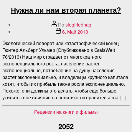
Нужна ли нам вторая планета?
Автор
По
siegfriedhagl
поста
Дата
6. Май 2013
публикации
Экологический поворот или катастрофический конец
Гюнтер Альберт Ульмер (Опубликовано в GralsWelt
76/2013) Наш мир страдает от многократного
экспоненциального роста: население растет
экспоненциально, потребление на душу населения
растет экспоненциально, и владельцы крупного капитала
хотят, чтобы их прибыль также росла экспоненциально.
Похоже, они должны это делать, чтобы еще больше
усилить свое влияние на политиков и правительства [...].
Категории
Рецензии на книги и фильмы
2052