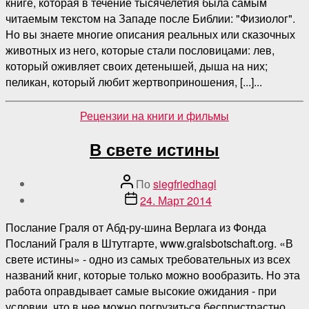
книге, которая в течение тысячелетия была самым
читаемым текстом на Западе после Библии: "Физиолог".
Но вы знаете многие описания реальных или сказочных
животных из него, которые стали пословицами: лев,
который оживляет своих детенышей, дыша на них;
пеликан, который любит жертвоприношения, [...]...
Категории
Рецензии на книги и фильмы
В свете истины
Автор
По
siegfriedhagl
поста
Дата
24. Март 2014
публикации
Послание Граля от Абд-ру-шина Верлага из Фонда
Посланий Граля в Штутгарте, www.gralsbotschaft.org. «В
свете истины» - одно из самых требовательных из всех
названий книг, которые только можно вообразить. Но эта
работа оправдывает самые высокие ожидания - при
условии, что в нее можно погрузиться беспристрастно.