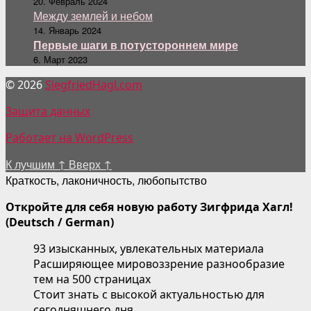
20. Февраль 2024
Между землей и небом
14. Январь 2024
Первые шаги в потустороннем мире
6. Март 2023
© 2026
SiegfriedHagl.com
Защита данных
Работает на WordPress
К лучшим
↑
Вверх
↑
Краткость, лаконичность, любопытство
Откройте для себя новую работу Зигфрида Хагл!
(Deutsch / German)
93 изысканных, увлекательных материала
Расширяющее мировоззрение разнообразие
тем на 500 страницах
Стоит знать с высокой актуальностью для
сегодняшнего дня