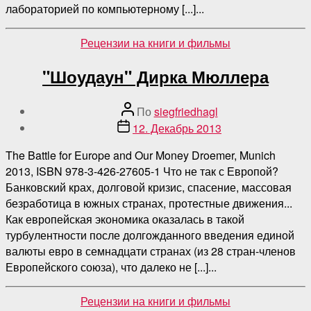
лабораторией по компьютерному [...]...
Категории
Рецензии на книги и фильмы
"Шоудаун" Дирка Мюллера
Автор
По
siegfriedhagl
поста
Дата
12. Декабрь 2013
публикации
The Battle for Europe and Our Money Droemer, Munich
2013, ISBN 978-3-426-27605-1 Что не так с Европой?
Банковский крах, долговой кризис, спасение, массовая
безработица в южных странах, протестные движения...
Как европейская экономика оказалась в такой
турбулентности после долгожданного введения единой
валюты евро в семнадцати странах (из 28 стран-членов
Европейского союза), что далеко не [...]...
Категории
Рецензии на книги и фильмы