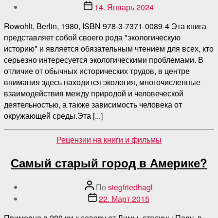
поста
Дата
14. Январь 2024
публикации
Rowohlt, Berlin, 1980, ISBN 978-3-7371-0089-4 Эта книга
представляет собой своего рода "экологическую
историю" и является обязательным чтением для всех, кто
серьезно интересуется экологическими проблемами. В
отличие от обычных исторических трудов, в центре
внимания здесь находится экология, многочисленные
взаимодействия между природой и человеческой
деятельностью, а также зависимость человека от
окружающей среды.Эта [...]
Категории
Рецензии на книги и фильмы
Самый старый город в Америке?
Автор
По
siegfriedhagl
поста
Дата
22. Март 2015
публикации
Примерно в 200 км к северу от Лимы, столицы Перу, в