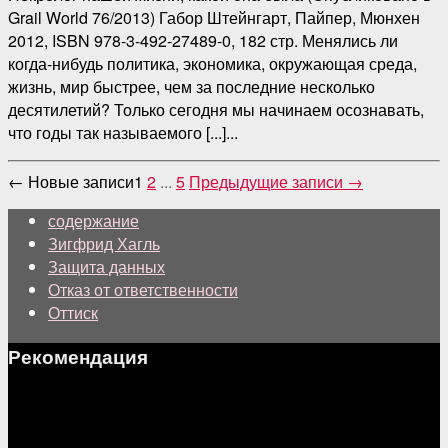
Grail World 76/2013) Габор Штейнгарт, Пайпер, Мюнхен
2012, ISBN 978-3-492-27489-0, 182 стр. Менялись ли
когда-нибудь политика, экономика, окружающая среда,
жизнь, мир быстрее, чем за последние несколько
десятилетий? Только сегодня мы начинаем осознавать,
что годы так называемого [...]...
Пагинация
←
Новые
записи
1
2
...
5
Предыдущие
записи
→
записей
содержание
Зигфрид Хагль
Защита данных
Отказ от ответственности
Оттиск
Рекомендация