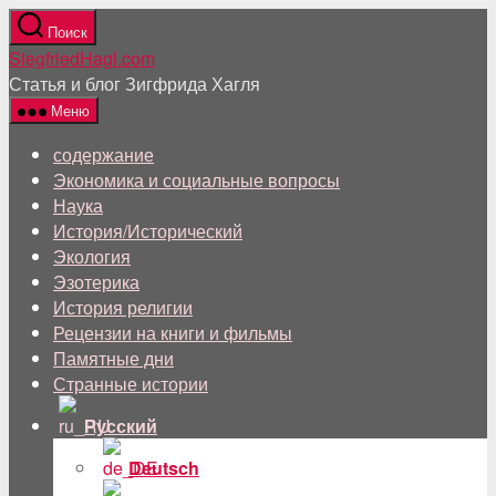
Перейти
Поиск
к
SiegfriedHagl.com
содержанию
Статья и блог Зигфрида Хагля
Меню
содержание
Экономика и социальные вопросы
Наука
История/Исторический
Экология
Эзотерика
История религии
Рецензии на книги и фильмы
Памятные дни
Странные истории
Русский
Deutsch