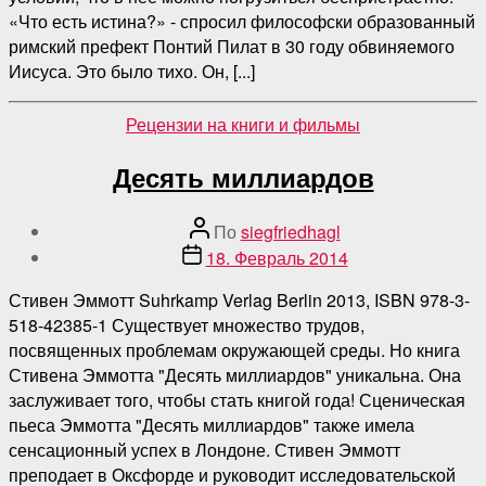
«Что есть истина?» - спросил философски образованный
римский префект Понтий Пилат в 30 году обвиняемого
Иисуса. Это было тихо. Он, [...]
Категории
Рецензии на книги и фильмы
Десять миллиардов
Автор
По
siegfriedhagl
поста
Дата
18. Февраль 2014
публикации
Стивен Эммотт Suhrkamp Verlag Berlin 2013, ISBN 978-3-
518-42385-1 Существует множество трудов,
посвященных проблемам окружающей среды. Но книга
Стивена Эммотта "Десять миллиардов" уникальна. Она
заслуживает того, чтобы стать книгой года! Сценическая
пьеса Эммотта "Десять миллиардов" также имела
сенсационный успех в Лондоне. Стивен Эммотт
преподает в Оксфорде и руководит исследовательской