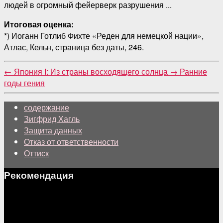
людей в огромный фейерверк разрушения ...
Итоговая оценка:
*) Иоганн Готлиб Фихте «Реден для немецкой нации»,
Атлас, Кельн, страница без даты, 246.
←
Япония I: Из страны восходящего солнца
→
Ранние
годы гения
содержание
Зигфрид Хагль
Защита данных
Отказ от ответственности
Оттиск
Рекомендация