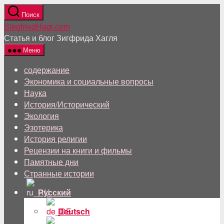
Перейти
Поиск
к
SiegfriedHagl.com
содержанию
Статья и блог Зигфрида Хагля
Меню
содержание
Экономика и социальные вопросы
Наука
История/Исторический
Экология
Эзотерика
История религии
Рецензии на книги и фильмы
Памятные дни
Странные истории
Русский
Deutsch