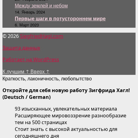
Между землей и небом
14. Январь 2024
Первые шаги в потустороннем мире
6. Март 2023
© 2026
SiegfriedHagl.com
Защита данных
Работает на WordPress
К лучшим
↑
Вверх
↑
Краткость, лаконичность, любопытство
Откройте для себя новую работу Зигфрида Хагл!
(Deutsch / German)
93 изысканных, увлекательных материала
Расширяющее мировоззрение разнообразие
тем на 500 страницах
Стоит знать с высокой актуальностью для
сегодняшнего дня