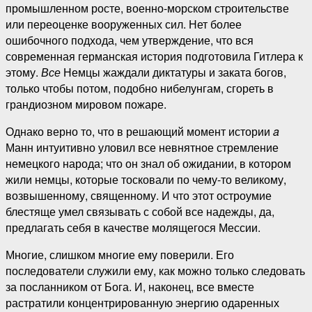
промышленном росте, военно-морском строительстве
или переоценке вооруженных сил. Нет более
ошибочного подхода, чем утверждение, что вся
современная германская история подготовила Гитлера к
этому.
Все
Немцы жаждали диктатуры и заката богов,
только чтобы потом, подобно нибелунгам, сгореть в
грандиозном мировом пожаре.
Однако верно то, что в решающий момент истории
a
Манн интуитивно уловил все невнятное стремление
немецкого народа; что он знал об ожидании, в котором
жили немцы, которые тосковали по чему-то великому,
возвышенному, священному. И что этот остроумие
блестяще умел связывать с собой все надежды, да,
предлагать себя в качестве молящегося Мессии.
Многие, слишком многие ему поверили. Его
последователи служили ему, как можно только следовать
за посланником от Бога. И, наконец, все вместе
растратили концентрированную энергию одаренных