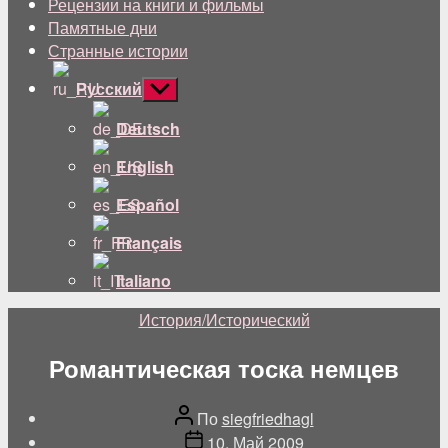
Рецензии на книги и фильмы
Памятные дни
Странные истории
Русский
Показывать
подменю
Deutsch
English
Español
Français
Italiano
Категории
История/Исторический
Романтическая тоска немцев
Автор
По
siegfriedhagl
поста
Дата
10. Май 2009