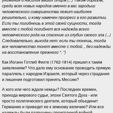
среди всех новых народов именно в вас зародыш
человеческого совершенства лежит наиболее
решительно, и кому намечен прогресс в его развитии.
Если ты погибнешь в этой своей сущности, тогда
вместе с тобой погибнет вся надежда всего
человеческого рода на спасение из глубин своего зла (...)
Следовательно, выхода нет: если ты тонешь, тогда
все человечество тонет вместе с тобой. , без надежды
на восстановление прежнего ". *)
Как Иоганн Готлиб Фихте (1762-1814) пришел к таким
заявлениям? Что дало ему основание проводить прямую
параллель с народом Израиля, который через страдания
и лишения подготовил принять Мессию?
А кого или чего ждали немцы? Последних времен,
прихода мирового судьи, эпохи Святого Духа - или
просто политического деятеля, который объединит
Германию и приведет ее к земному величию? Или все
надежды были разрушены проигранной войной