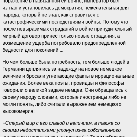
поражение в навязанной ей войне, император был
изгнан и установилась демократия, нежелательная для
народа, который не знал, как справиться с
катастрофическими последствиями войны. Потому что
после невыразимых страданий в войне принудительный
мирный договор принес только новые страдания, а
возмещение ущерба потребовало предопределенной
бедности для поколений ...
Но чем больше была потребность, тем больше людей в
Германии цеплялись за надежду на новое немецкое
величие и бросали угнетающие факты в иррациональные
ожидания. Более века поэты, провидцы и философы
говорили о великой задаче немцев. Они обращались к
своему народу словами, которые иностранцы либо не
могли понять, либо считали выражением немецкого
высокомерия:
«Старый мир с его славой и величием, а также со
своими недостатками утонул из-за собственного
унижения и насилия ваших отцов (...) Таким образом,