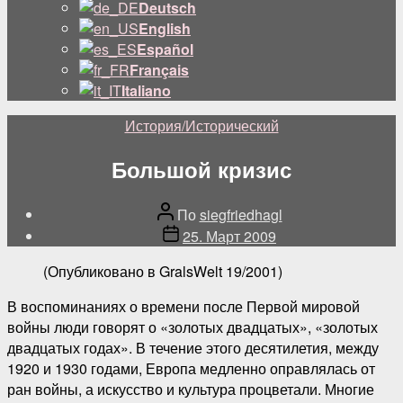
подменю
Deutsch
English
Español
Français
Italiano
Категории
История/Исторический
Большой кризис
Автор
По
siegfriedhagl
поста
Дата
25. Март 2009
публикации
(Опубликовано в GralsWelt 19/2001)
В воспоминаниях о времени после Первой мировой
войны люди говорят о «золотых двадцатых», «золотых
двадцатых годах». В течение этого десятилетия, между
1920 и 1930 годами, Европа медленно оправлялась от
ран войны, а искусство и культура процветали. Многие