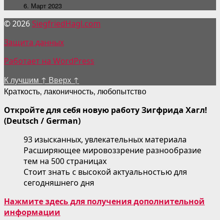
6. Март 2023
© 2026
SiegfriedHagl.com
Защита данных
Работает на WordPress
К лучшим
↑
Вверх
↑
Краткость, лаконичность, любопытство
Откройте для себя новую работу Зигфрида Хагл!
(Deutsch / German)
93 изысканных, увлекательных материала
Расширяющее мировоззрение разнообразие
тем на 500 страницах
Стоит знать с высокой актуальностью для
сегодняшнего дня
Нажмите здесь для получения дополнительной
информации