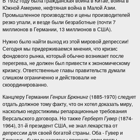
В 1932 году была гражданская война в Китае, война в
Южной Америке, нефтяная война в Малой Азии.
Промышленное производство и цены производителей
резко упали, и везде были безработные (почти 7
миллионов в Германии, 13 миллионов в США).
Нужно было найти выход из этой мировой депрессии!
Сегодня мы придерживаемся мнения, что кризис
фондового рынка, который обычно возникает после
перегрева, не должен был привести к экономическому
кризису. Ответственные главы правительств думали
слишком ограниченно и действовали не
скоординированно.
Канцлеру Германии
Генрих Брюнинг
(1885-1970) следует
отдать должное тому факту, что он хотел доказать миру,
насколько недостижимы репарационные требования
Версальского договора. Но также
Герберт Гувер
(1874-
1964), 31-й президент США, не знал лекарства от
депрессии для своей богатой страны. Оба - Гувер и
Брюнинг - были вынуждены покинуть свои посты.