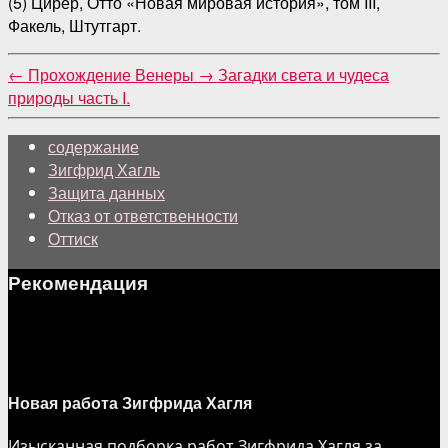
(5) Цирер, Отто «Новая мировая история», том III,
Факель, Штутгарт.
←
Прохождение Венеры
→
Загадки света и чудеса
природы часть I.
содержание
Зигфрид Хагль
Защита данных
Отказ от ответственности
Оттиск
Рекомендация
Новая работа Зигфрида Хагля
Изысканная подборка работ Зигфрида Хагля за