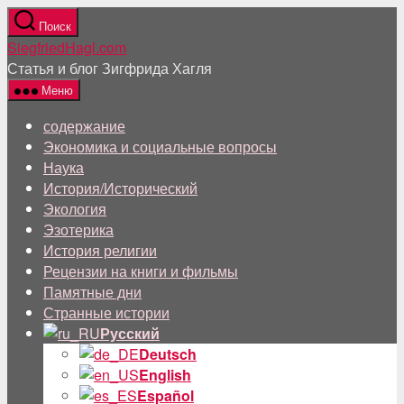
Перейти
Поиск
к
SiegfriedHagl.com
содержанию
Статья и блог Зигфрида Хагля
Меню
содержание
Экономика и социальные вопросы
Наука
История/Исторический
Экология
Эзотерика
История религии
Рецензии на книги и фильмы
Памятные дни
Странные истории
Русский
Deutsch
English
Español