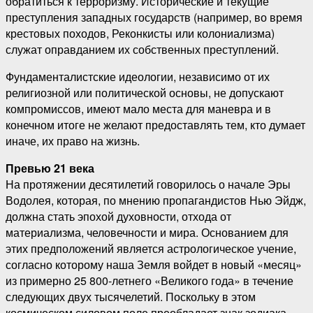
обратиться к терроризму. Исторические и текущие
преступления западных государств (например, во время
крестовых походов, Реконкисты или колониализма)
служат оправданием их собственных преступлений.
Фундаменталистские идеологии, независимо от их
религиозной или политической основы, не допускают
компромиссов, имеют мало места для маневра и в
конечном итоге не желают предоставлять тем, кто думает
иначе, их право на жизнь.
Превью 21 века
На протяжении десятилетий говорилось о начале Эры
Водолея, которая, по мнению пропагандистов Нью Эйдж,
должна стать эпохой духовности, отхода от
материализма, человечности и мира. Основанием для
этих предположений является астрологическое учение,
согласно которому наша Земля войдет в новый «месяц»
из примерно 25 800-летнего «Великого года» в течение
следующих двух тысячелетий. Поскольку в этом
космическом силовом поле преобладает знак зодиака