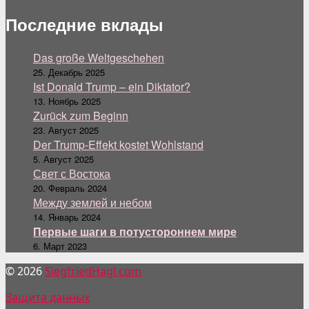
Последние вклады
Das große Weltgeschehen
25. Декабрь 2025
Ist Donald Trump – ein Diktator?
13. Ноябрь 2025
Zurück zum Beginn
23. Август 2025
Der Trump-Effekt kostet Wohlstand
5. Август 2025
Свет с Востока
20. Февраль 2024
Между землей и небом
14. Январь 2024
Первые шаги в потустороннем мире
6. Март 2023
© 2026
SiegfriedHagl.com
Защита данных