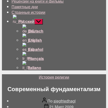
Рецензии на книги и фильмы
Памятные дни
Странные истории
Русский
Показывать
подменю
Deutsch
English
Español
Français
Italiano
Категории
История религии
Современный фундаментализм
Автор
По
siegfriedhagl
поста
Дата
21 Март 2009