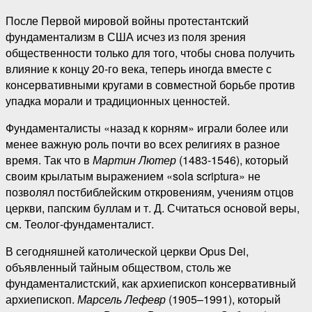
После Первой мировой войны протестантский
фундаментализм в США исчез из поля зрения
общественности только для того, чтобы снова получить
влияние к концу 20-го века, теперь иногда вместе с
консервативными кругами в совместной борьбе против
упадка морали и традиционных ценностей.
Фундаменталисты «назад к корням» играли более или
менее важную роль почти во всех религиях в разное
время. Так что в
Мартин Лютер
(1483-1546), который
своим крылатым выражением «sola scriptura» не
позволял постбиблейским откровениям, учениям отцов
церкви, папским буллам и т. Д. Считаться основой веры,
см. Теолог-фундаменталист.
В сегодняшней католической церкви Opus Dei,
объявленный тайным обществом, столь же
фундаменталистский, как архиепископ консервативный
архиепископ.
Марсель Лефевр
(1905–1991), который