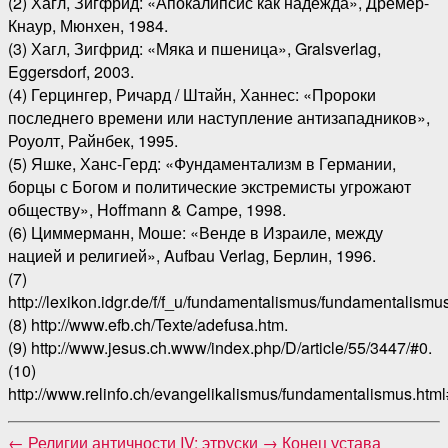
(2) Хагл, Зигфрид: «Апокалипсис как надежда», Дремер-
Кнаур, Мюнхен, 1984.
(3) Хагл, Зигфрид: «Мяка и пшеница», Gralsverlag,
Eggersdorf, 2003.
(4) Герцингер, Ричард / Штайн, Ханнес: «Пророки
последнего времени или наступление антизападников»,
Роуолт, Райнбек, 1995.
(5) Яшке, Ханс-Герд: «Фундаментализм в Германии,
борцы с Богом и политические экстремисты угрожают
обществу», Hoffmann & Campe, 1998.
(6) Циммерманн, Моше: «Венде в Израиле, между
нацией и религией», Aufbau Verlag, Берлин, 1996.
(7)
http://lexikon.idgr.de/f/f_u/fundamentalismus/fundamentalismu
(8) http://www.efb.ch/Texte/adefusa.htm.
(9) http://www.jesus.ch.www/index.php/D/article/55/3447/#0.
(10)
http://www.relinfo.ch/evangelikalismus/fundamentalismus.html
←
Религии античности IV: этруски
→
Конец устава