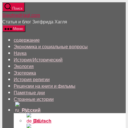
Перейти
Поиск
к
SiegfriedHagl.com
содержанию
Статья и блог Зигфрида Хагля
Меню
содержание
Экономика и социальные вопросы
Наука
История/Исторический
Экология
Эзотерика
История религии
Рецензии на книги и фильмы
Памятные дни
Странные истории
Русский
Deutsch