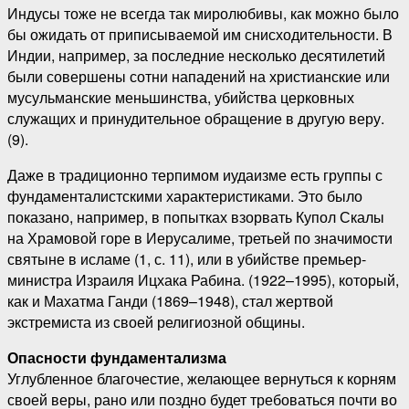
Индусы тоже не всегда так миролюбивы, как можно было
бы ожидать от приписываемой им снисходительности. В
Индии, например, за последние несколько десятилетий
были совершены сотни нападений на христианские или
мусульманские меньшинства, убийства церковных
служащих и принудительное обращение в другую веру.
(9).
Даже в традиционно терпимом иудаизме есть группы с
фундаменталистскими характеристиками. Это было
показано, например, в попытках взорвать Купол Скалы
на Храмовой горе в Иерусалиме, третьей по значимости
святыне в исламе (1, с. 11), или в убийстве премьер-
министра Израиля Ицхака Рабина. (1922–1995), который,
как и Махатма Ганди (1869–1948), стал жертвой
экстремиста из своей религиозной общины.
Опасности фундаментализма
Углубленное благочестие, желающее вернуться к корням
своей веры, рано или поздно будет требоваться почти во