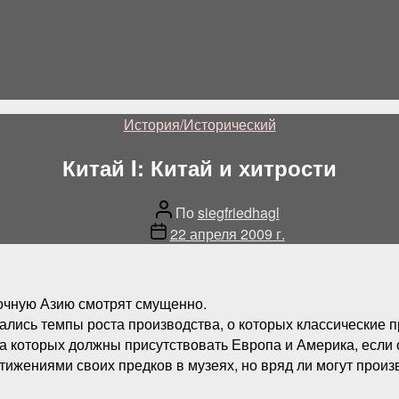
Категории
История/Исторический
Китай I: Китай и хитрости
Автор
По
siegfriedhagl
поста
Дата
22 апреля 2009 г.
публикации
точную Азию смотрят смущенно.
ались темпы роста производства, о которых классические 
 которых должны присутствовать Европа и Америка, если он
жениями своих предков в музеях, но вряд ли могут произв