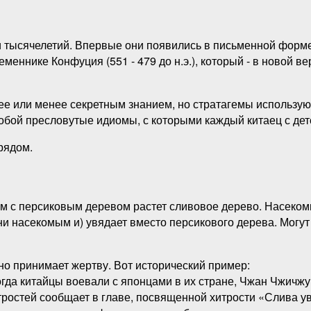
и тысячелетий. Впервые они появились в письменной форме
еменнике Конфуция (551 - 479 до н.э.), который - в новой в
е или менее секретным знанием, но стратагемы используют
ой пресловутые идиомы, с которыми каждый китаец с детс
рядом.
ом с персиковым деревом растет сливовое дерево. Насеком
ни насекомым и) увядает вместо персикового дерева. Могут 
но принимает жертву. Вот исторический пример:
огда китайцы воевали с японцами в их стране, Чжан Чжичжу
тростей сообщает в главе, посвященной хитрости «Слива у