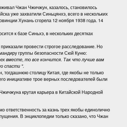
роживал Чжан Чжичжун, казалось, становилось
йска уже захватили Синьцянхэ, всего в нескольких
овинции Хунань сгорела 12 ноября 1938 года. 14
ится к базе Синьхэ, в нескольких десятках
приказали провести строгое расследование. Но
омандиру группы безопасности Сюй Куню:
х вместе, то все кончится. Так что лучше вам
о спасти ".
, тогдашнюю столицу Китая, где якобы не только
о его инициативе трое верных последователей были
 Чжичжуна крутая карьера в Китайской Народной
ко ответственность за казнь трех якобы единолично
пущения. В энциклопедии только сказано, что Чжан