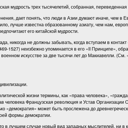
йская мудрость трех тысячелетий, собранная, переведенна
ения, дает понять, что люди в Азии думают иначе, чем в 
ило, лучше известна образованному азиату, чем нам, европе
едпочитают его китайской мудрости.
да, никогда не должны забывать, когда вступаем в контакт с
69-1527) неизбежно упоминается в его «II Принципе», обр
оенном искусстве за две тысячи лет до Макиавелли. (См. «
цивилизации.
литической жизни термины, как «права человека», «граждан
ав человека Французская революция и Устав Организации 
ько «демократия» может быть прослежена до древнегреческ
своей формы демократии.
то в лучшем случае новый вид западных мыслителей, ни в 