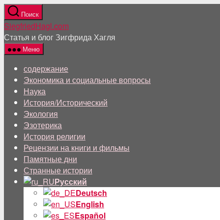
Перейти
Поиск
к
SiegfriedHagl.com
содержанию
Статья и блог Зигфрида Хагля
Меню
содержание
Экономика и социальные вопросы
Наука
История/Исторический
Экология
Эзотерика
История религии
Рецензии на книги и фильмы
Памятные дни
Странные истории
Русский
Deutsch
English
Español