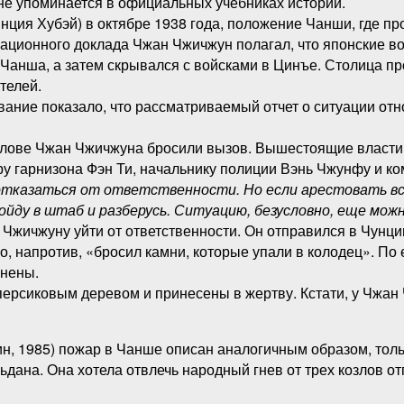
е упоминается в официальных учебниках истории.
инция Хубэй) в октябре 1938 года, положение Чанши, где п
ационного доклада Чжан Чжичжун полагал, что японские во
 Чанша, а затем скрывался с войсками в Цинъе. Столица пр
телей.
ние показало, что рассматриваемый отчет о ситуации относ
лове Чжан Чжичжуна бросили вызов. Вышестоящие власти 
у гарнизона Фэн Ти, начальнику полиции Вэнь Чжунфу и к
тказаться от ответственности. Но если арестовать все
ойду в штаб и разберусь. Ситуацию, безусловно, еще можн
Чжичжуну уйти от ответственности. Он отправился в Чунцин
но, напротив, «бросил камни, которые упали в колодец». П
анены.
персиковым деревом и принесены в жертву. Кстати, у Чжан
н, 1985) пожар в Чанше описан аналогичным образом, толь
дана. Она хотела отвлечь народный гнев от трех козлов от