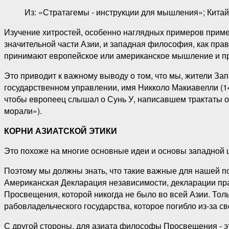
Из: «Стратагемы - инструкции для мышления»; Кита
Изучение хитростей, особенно наглядных примеров примен
значительной части Азии, и западная философия, как прав
принимают европейское или американское мышление и пр
Это приводит к важному выводу о том, что мы, жители Запа
государственном управлении, имя Никколо Макиавелли (14
чтобы европеец слышал о Сунь У, написавшем трактаты о в
морали»).
КОРНИ АЗИАТСКОЙ ЭТИКИ
Это похоже на многие основные идеи и основы западной 
Поэтому мы должны знать, что такие важные для нашей по
Американская Декларация независимости, декларации пр
Просвещения, которой никогда не было во всей Азии. Тол
рабовладельческого государства, которое погибло из-за 
С другой стороны, для азиата философы Просвещения - э