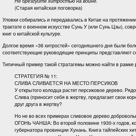
Не брезгуйте хитростью на войне.
(Старая китайская поговорка)
Уловки собирались и передавались в Китае на протяжени
трактате о военном искусстве Сунь У (или Сунь Цзы), совр
книг о китайской культуре.
Долгое время «36 хитростей» сегодняшнего дня были боле
соответствующие руководящие принципы представляют соб
Типичный пример такой стратагемы можно найти в рамке 
СТРАТЕГИЯ № 11:
СЛИВА СЛИВАЕТСЯ НА МЕСТО ПЕРСИКОВ
У открытого колодца растет персиковое дерево. Ряд
Слива (приносит себя в жертву, предлагает свои кор
друг друга в жертву?
Но не во всех примерах сливовое дерево доброволь
ОГОНЬ ЧАНША:
Во второй половине 1930-х годов, к
губернатора провинции Хунань. Книга тайпейских хи