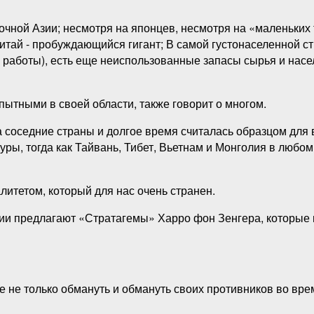
очной Азии; несмотря на японцев, несмотря на «маленьких 
Китай - пробуждающийся гигант; В самой густонаселенной с
х работы), есть еще неиспользованные запасы сырья и нас
пытными в своей области, также говорит о многом.
 соседние страны и долгое время считалась образцом для в
уры, тогда как Тайвань, Тибет, Вьетнам и Монголия в любо
литетом, который для нас очень странен.
ии предлагают «Стратагемы» Харро фон Зенгера, которые 
е не только обмануть и обмануть своих противников во вре