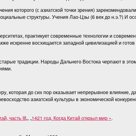
ения которого (с азиатской точки зрения) зарекомендовали
циальные структуры. Учения Лао-Цзы (6 век до н.э.?) И осо
верситетах, практикует современные технологии и современ
также искренне восхищается западной цивилизацией и готов
 старые традиции. Народы Дальнего Востока черпают в этом
иями.
уру, которая до сих пор оказывает непрерывное влияние, 
восходство азиатской культуры в экономической конкуренц
ай, часть III
„, „
1421 год. Когда Китай открыл мир »
.