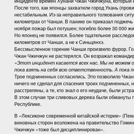
инциденте времен Хунани Чжан Чжичжуна, который н
После того, как японцы захватили город Ухань (пров
нестабильным. Из-за неправильного толкования ситу
километрах от Чанши. В панике он приказал поджечь
ноября пожар был потушен; погибло более 30 000 жи
Но японец не появился. Более тщательное расследова
километров от Чанши, а не к Синьцянхэ.
Бессмысленное горение Чанши произвело фурор. Го
Чжан Чжичжун не растерялся. Он возражал командир
«Этот инцидент касается всех нас. Мы не можем о
пока взять на себя всю ответственность. А пока п
Трое подчиненных согласились. Это позволило Чжан 
ничего не сделал для спасения троих подчиненных, 
расстреляны, а те, кто знал о его неудаче, были устр
В этом случае три сливовых дерева были обмануты 
Республике.
В «Лексиконе современной китайской истории» (Пеки
виновных сторон возложена на правительство Гоминь
Чжичжун «тоже был дисциплинирован».