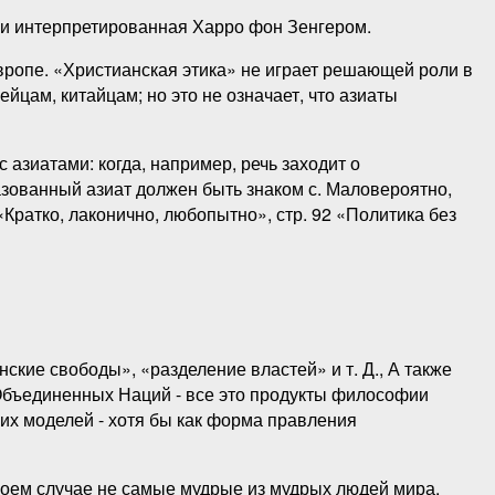
я и интерпретированная Харро фон Зенгером.
Европе. «Христианская этика» не играет решающей роли в
йцам, китайцам; но это не означает, что азиаты
 азиатами: когда, например, речь заходит о
азованный азиат должен быть знаком с. Маловероятно,
Кратко, лаконично, любопытно», стр. 92 «Политика без
ские свободы», «разделение властей» и т. Д., А также
Объединенных Наций - все это продукты философии
их моделей - хотя бы как форма правления
коем случае не самые мудрые из мудрых людей мира.