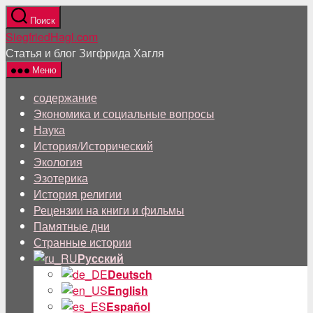
Перейти
Поиск
к
SiegfriedHagl.com
содержанию
Статья и блог Зигфрида Хагля
Меню
содержание
Экономика и социальные вопросы
Наука
История/Исторический
Экология
Эзотерика
История религии
Рецензии на книги и фильмы
Памятные дни
Странные истории
Русский
Deutsch
English
Español