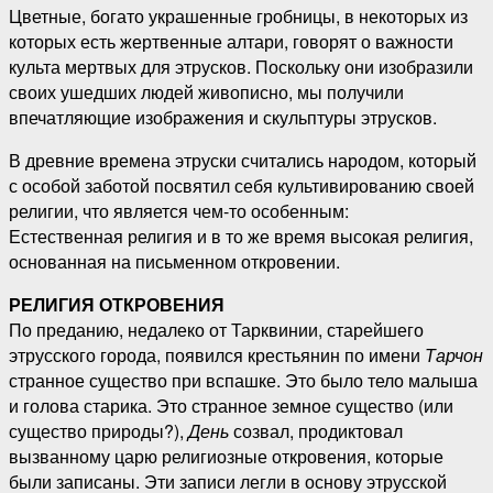
Цветные, богато украшенные гробницы, в некоторых из
которых есть жертвенные алтари, говорят о важности
культа мертвых для этрусков. Поскольку они изобразили
своих ушедших людей живописно, мы получили
впечатляющие изображения и скульптуры этрусков.
В древние времена этруски считались народом, который
с особой заботой посвятил себя культивированию своей
религии, что является чем-то особенным:
Естественная религия и в то же время высокая религия,
основанная на письменном откровении.
РЕЛИГИЯ ОТКРОВЕНИЯ
По преданию, недалеко от Тарквинии, старейшего
этрусского города, появился крестьянин по имени
Тарчон
странное существо при вспашке. Это было тело малыша
и голова старика. Это странное земное существо (или
существо природы?),
День
созвал, продиктовал
вызванному царю религиозные откровения, которые
были записаны. Эти записи легли в основу этрусской