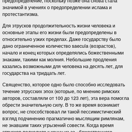
предопределение, поскольку позже она снова стала
значимой в учениях о предопределении ислама и
протестантизма.
Для этрусков продолжительность жизни человека и
основные этапы его жизни были предопределены в
относительно узких пределах. Даже государству было
дано ограниченное количество saecula (возрастов),
начало и конец которых определялись божественными
знаками, такими как молния. Небольшие продления
казались возможными для человека на десять лет, для
государства на тридцать лет.
Священство, которое одно было способно исследовать
течение этрусских эпох (которые, по мнению римских
авторов, составляли от 100 до 123 лет), эта вера помогла
обрести значительную силу. В то же время возникает
вопрос, не способствовал ли такой пессимистический
взгляд подчинению прагматично мыслящим римлянам,
не знавшим таких угрызений совести. Когда время
этрусков подходило к концу из-за «божественного