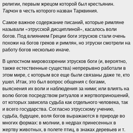
религии, первым жрецом которой был крестьянин.
Тарчон
в честь которого назван Тарквиния.
Самое важное содержание писаний, которые римляне
называли «этрусской дисциплиной», касалось воли
богов. Под влиянием Греции боги этрусков стали очень
похожи на богов греков и римлян, но этруски смотрели на
работу богов несколько иначе.
В целостном мировоззрении этрусков боги (и, вероятно,
также естественные существа) непрерывно работали в
этом мире, с которым все еще были связаны даже те, кто
ушел. Итак, это был вопрос общения с богами,
выяснения их воли и наблюдения за ними; или влиять на
волю богов посредством ритуалов и жертвоприношений,
от которых зависела судьба как отдельного человека, так
и всего государства. Согласно этрусскому учению,
судьба, будущее, воля богов выражаются в природе во
многих формах: в молнии, в недрах принесенных в
жертву животных, в полете птиц, в знаках деревьев и т.