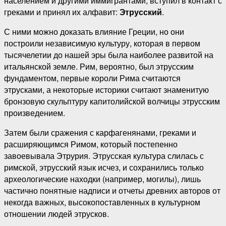
населением и другими иммигрантами, вступил в контакт с
греками и принял их алфавит:
Этрусский
.
С ними можно доказать влияние Греции, но они
построили независимую культуру, которая в первом
тысячелетии до нашей эры была наиболее развитой на
итальянской земле. Рим, вероятно, был этрусским
фундаментом, первые короли Рима считаются
этрусками, а некоторые историки считают знаменитую
бронзовую скульптуру капитолийской волчицы этрусским
произведением.
Затем были сражения с карфагенянами, греками и
расширяющимся Римом, который постепенно
завоевывала Этрурия. Этрусская культура слилась с
римской, этрусский язык исчез, и сохранились только
археологические находки (например, могилы), лишь
частично понятные надписи и отчеты древних авторов от
некогда важных, высокопоставленных в культурном
отношении людей этрусков.