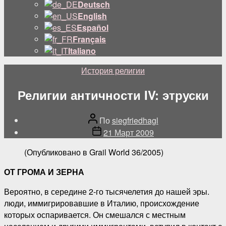
подменю
Deutsch
English
Español
Français
Italiano
Категории
История религии
Религии античности IV: этруски
Автор
По
siegfriedhagl
поста
Дата
21 Март 2009
публикации
(Опубликовано в Grail World 36/2005)
ОТ ГРОМА И ЗЕРНА
Вероятно, в середине 2-го тысячелетия до нашей эры.
люди, иммигрировавшие в Италию, происхождение
которых оспаривается. Он смешался с местным