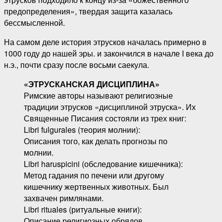
предопределения», твердая защита казалась
бессмысленной.
На самом деле история этрусков началась примерно в
1000 году до нашей эры. и закончился в начале I века до
н.э., почти сразу после восьми саекула.
«ЭТРУСКАНСКАЯ ДИСЦИПЛИНА»
Римские авторы называют религиозные
традиции этрусков «дисциплиной этруска». Их
Священные Писания состояли из трех книг:
Libri fulgurales (теория молнии):
Описания того, как делать прогнозы по
молнии.
Libri haruspicini (обследование кишечника):
Метод гадания по печени или другому
кишечнику жертвенных животных. Был
захвачен римлянами.
Libri rituales (ритуальные книги):
Описание религиозных обрядов.