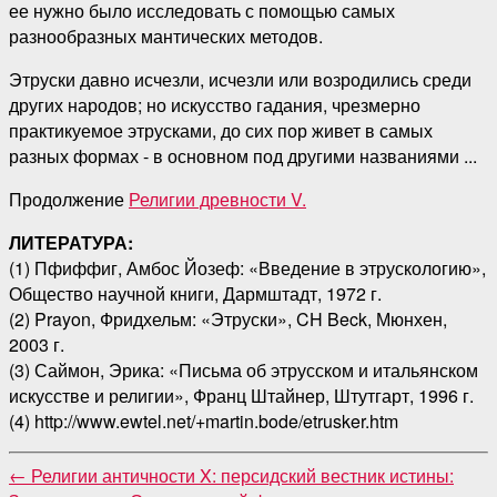
ее нужно было исследовать с помощью самых
разнообразных мантических методов.
Этруски давно исчезли, исчезли или возродились среди
других народов; но искусство гадания, чрезмерно
практикуемое этрусками, до сих пор живет в самых
разных формах - в основном под другими названиями ...
Продолжение
Религии древности V.
ЛИТЕРАТУРА:
(1) Пфиффиг, Амбос Йозеф: «Введение в этрускологию»,
Общество научной книги, Дармштадт, 1972 г.
(2) Prayon, Фридхельм: «Этруски», CH Beck, Мюнхен,
2003 г.
(3) Саймон, Эрика: «Письма об этрусском и итальянском
искусстве и религии», Франц Штайнер, Штутгарт, 1996 г.
(4) http://www.ewtel.net/+martin.bode/etrusker.htm
←
Религии античности X: персидский вестник истины: